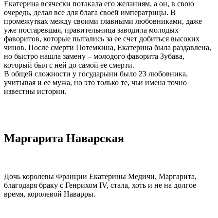
Екатерина всячески потакала его желаниям, а он, в свою
очередь, делал все для блага своей императрицы. В
промежутках между своими главными любовниками, даже
уже постаревшая, правительница заводила молодых
фаворитов, которые пытались за ее счет добиться высоких
чинов. После смерти Потемкина, Екатерина была раздавлена,
но быстро нашла замену – молодого фаворита Зубава,
который был с ней до самой ее смерти.
В общей сложности у государыни было 23 любовника,
учитывая и ее мужа, но это только те, чьи имена точно
известны истории.
Маргарита Наварская
Дочь королевы Франции Екатерины Медичи, Маргарита,
благодаря браку с Генрихом IV, стала, хоть и не на долгое
время, королевой Наварры.