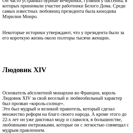
Он часто устраивал бурные вечеринки, гуляния у бассейна, в
которых принимали участие работники Белого Дома. Среди
самых известных любовниц президента была кинодива
Мэрилин Монро.
Некоторые историки утверждают, что у президента было за
его короткую жизнь около полторы тысячи женщин.
Людовик XIV
Основатель абсолютной монархии во Франции, король
Людовик XIV за свой веселый и любвеобильный характер
был прозван «король-солнце».
Это был мудрый и великий правитель, который сделал
множество реформ на благо своего народа. А кроме этого до
22-х лет он уже диктовал моду и славился, в большинстве,
любовными интрижками, которые он с легкостью совмещал с
мудрым правлением.