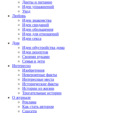
Диеты и питание
Идеи упражнений
Уход
Любовь
Идеи знакомства
Идеи свиданий
Идеи обольщения
Идеи для отношений
Идеи секса
Дом
Идеи обустройства дома
Идеи рецептов
Своими руками
Семья и дети
Интересно
Изобретения
Невероятные факты
Интересные места
Исторические факты
Истории из жизни
Трогательные истории
О журнале
Реклама
Как стать автором
Соцсети