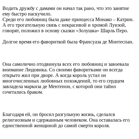
Водить дружбу с дамами он начал так рано, что это занятие
ему быстро наскучило.
Среди его любовниц была даже принцесса Монако – Катрин.
А его трогательную связь с некрасивой и хромой Луизой,
говорят, положил в основу сказки «Золушка» Шарль Перо.
Долгое время его фавориткой была Франсуаза де Монтеспан.
Она самолично отодвинула всех его любовниц и завоевала
внимание Людовика. Со своими фаворитками он всегда
открыто жил при дворе. А когда король устал он
многочисленных любовных похождений, то его сердцем
завладела маркиза де Ментенон, с которой они тайно
сочетались браком.
Благодаря ей, он бросил разгульную жизнь, сделался
религиозным и сдержанным человеком. Она оставалась его
единственной женщиной до самой смерти короля.