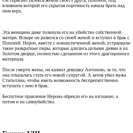
Он серьезно увлекся женой своего друга, Поппеей, под
влиянием которой его скрытая порочность начала брать над
ним верх.
Эта женщина даже толкнула его на убийство собственной
матери. Вскоре он развелся со своей женой и вступил в брак с
Поппеей. Нерон, вместе с новоиспеченной женой, устраивали
такие развратные пиры, которые длились целыми днями в их
Золотом дворце, полностью сделанном из этого драгоценного
материала.
После смерти жены, он казнил девушку Антонию, за то, что
она отказалась стать его новой супругой. А затем убил мужа
Статиллии, чтобы иметь возможность беспрепятственно
вступить с нею в брак.
Беспутное правление Нерона обрекло его на изгнание, а
потом и на самоубийство.