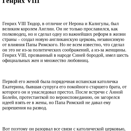
Генрих VIII
Генрих VIII Тюдор, в отличие от Нерона и Калигулы, был
великим королем Англии. Он не только прославился, как
полководец, но и сделал одну из важнейших реформ в жизни
страны – создал новую англиканскую церковь, независимую
от влияния Папы Римского. Но не всем известно, что сделал
он это не из-за политических соображений, а из-за женщины.
Генрих VIII, прозванный в народе Синей бородой, имел шесть
официальных жен и множество любовниц.
Первой его женой была порядочная испанская католичка
Екатерина, бывшая супруга его покойного старшего брата, от
которого он и унаследовал престол. После встречи с Анной
Болейн, протестанткой по вероисповеданию, он загорелся
идеей взять ее в жены, но Папа Римский не давал ему
разрешения на развод.
Вот поэтому он разорвал все связи с католической церковью,