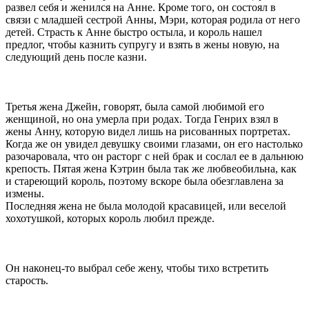
развел себя и женился на Анне. Кроме того, он состоял в
связи с младшей сестрой Анны, Мэри, которая родила от него
детей. Страсть к Анне быстро остыла, и король нашел
предлог, чтобы казнить супругу и взять в жены новую, на
следующий день после казни.
Третья жена Джейн, говорят, была самой любимой его
женщиной, но она умерла при родах. Тогда Генрих взял в
жены Анну, которую видел лишь на рисованных портретах.
Когда же он увидел девушку своими глазами, он его настолько
разочаровала, что он расторг с ней брак и сослал ее в дальнюю
крепость. Пятая жена Кэтрин была так же любвеобильна, как
и стареющий король, поэтому вскоре была обезглавлена за
измены.
Последняя жена не была молодой красавицей, или веселой
хохотушкой, которых король любил прежде.
Он наконец-то выбрал себе жену, чтобы тихо встретить
старость.