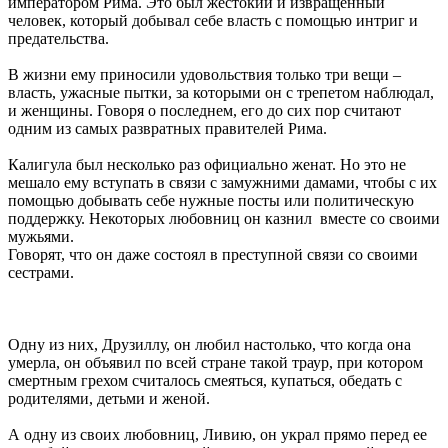
императором Рима. Это был жестокий и извращенный
человек, который добывал себе власть с помощью интриг и
предательства.
В жизни ему приносили удовольствия только три вещи –
власть, ужасные пытки, за которыми он с трепетом наблюдал,
и женщины. Говоря о последнем, его до сих пор считают
одним из самых развратных правителей Рима.
Калигула был несколько раз официально женат. Но это не
мешало ему вступать в связи с замужними дамами, чтобы с их
помощью добывать себе нужные посты или политическую
поддержку. Некоторых любовниц он казнил вместе со своими
мужьями.
Говорят, что он даже состоял в преступной связи со своими
сестрами.
Одну из них, Друзиллу, он любил настолько, что когда она
умерла, он объявил по всей стране такой траур, при котором
смертным грехом считалось смеяться, купаться, обедать с
родителями, детьми и женой.
А одну из своих любовниц, Ливию, он украл прямо перед ее