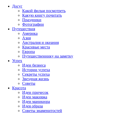
Досуг
Какой фильм посмотреть
Какую книгу почитать
Праздники
Фотографии
Путешествия
Америка
Азия
Австралия и океания
Красивые места
Европа
Путешественнику на заметку
Успех
Идеи бизнеса
Истории успеха
Секреты успеха
Звездная жизнь
Советы
Красота
Идеи причесок
Идеи макияжа
Идеи маникюра
Идея образа
Советы знаменитостей