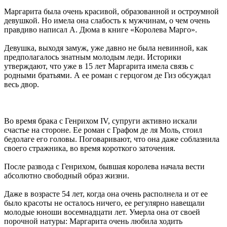
Маргарита была очень красивой, образованной и остроумной
девушкой. Но имела она слабость к мужчинам, о чем очень
правдиво написал А. Дюма в книге «Королева Марго».
Девушка, выходя замуж, уже давно не была невинной, как
предполагалось знатным молодым леди. Историки
утверждают, что уже в 15 лет Маргарита имела связь с
родными братьями. А ее роман с герцогом де Гиз обсуждал
весь двор.
Во время брака с Генрихом IV, супруги активно искали
счастье на стороне. Ее роман с Графом де ля Моль, стоил
бедолаге его головы. Поговаривают, что она даже соблазнила
своего стражника, во время короткого заточения.
После развода с Генрихом, бывшая королева начала вести
абсолютно свободный образ жизни.
Даже в возрасте 54 лет, когда она очень располнела и от ее
было красоты не осталось ничего, ее регулярно навещали
молодые юноши восемнадцати лет. Умерла она от своей
порочной натуры: Маргарита очень любила ходить