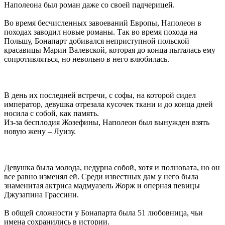
Наполеона был роман даже со своей падчерицей.
Во время бесчисленных завоеваний Европы, Наполеон в
походах заводил новые романы. Так во время похода на
Польшу, Бонапарт добивался неприступной польской
красавицы Марии Валевской, которая до конца пыталась ему
сопротивляться, но невольно в него влюбилась.
В день их последней встречи, с софы, на которой сидел
император, девушка отрезала кусочек ткани и до конца дней
носила с собой, как память.
Из-за бесплодия Жозефины, Наполеон был вынужден взять
новую жену – Луизу.
Девушка была молода, недурна собой, хотя и полновата, но он
все равно изменял ей. Среди известных дам у него была
знаменитая актриса мадмуазель Жорж и оперная певицы
Джузапина Грассини.
В общей сложности у Бонапарта была 51 любовница, чьи
имена сохранились в истории.