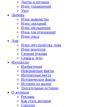
Диеты и питание
Идеи упражнений
Уход
Любовь
Идеи знакомства
Идеи свиданий
Идеи обольщения
Идеи для отношений
Идеи секса
Дом
Идеи обустройства дома
Идеи рецептов
Своими руками
Семья и дети
Интересно
Изобретения
Невероятные факты
Интересные места
Исторические факты
Истории из жизни
Трогательные истории
О журнале
Реклама
Как стать автором
Соцсети