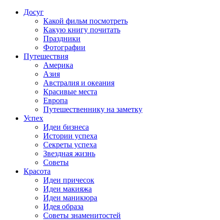
Досуг
Какой фильм посмотреть
Какую книгу почитать
Праздники
Фотографии
Путешествия
Америка
Азия
Австралия и океания
Красивые места
Европа
Путешественнику на заметку
Успех
Идеи бизнеса
Истории успеха
Секреты успеха
Звездная жизнь
Советы
Красота
Идеи причесок
Идеи макияжа
Идеи маникюра
Идея образа
Советы знаменитостей