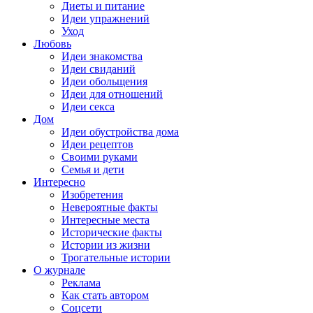
Диеты и питание
Идеи упражнений
Уход
Любовь
Идеи знакомства
Идеи свиданий
Идеи обольщения
Идеи для отношений
Идеи секса
Дом
Идеи обустройства дома
Идеи рецептов
Своими руками
Семья и дети
Интересно
Изобретения
Невероятные факты
Интересные места
Исторические факты
Истории из жизни
Трогательные истории
О журнале
Реклама
Как стать автором
Соцсети