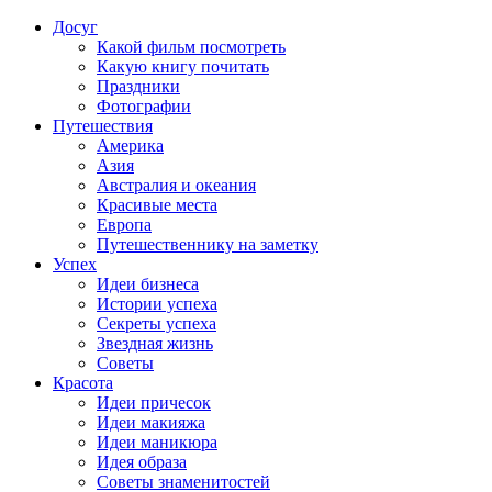
Досуг
Какой фильм посмотреть
Какую книгу почитать
Праздники
Фотографии
Путешествия
Америка
Азия
Австралия и океания
Красивые места
Европа
Путешественнику на заметку
Успех
Идеи бизнеса
Истории успеха
Секреты успеха
Звездная жизнь
Советы
Красота
Идеи причесок
Идеи макияжа
Идеи маникюра
Идея образа
Советы знаменитостей