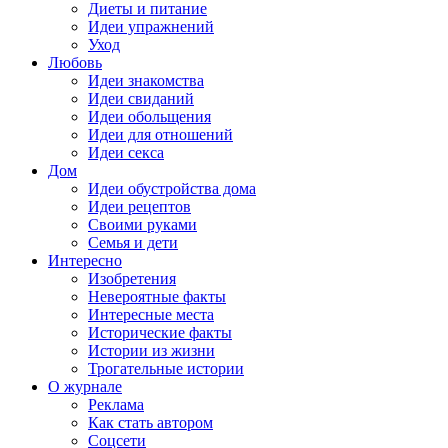
Диеты и питание
Идеи упражнений
Уход
Любовь
Идеи знакомства
Идеи свиданий
Идеи обольщения
Идеи для отношений
Идеи секса
Дом
Идеи обустройства дома
Идеи рецептов
Своими руками
Семья и дети
Интересно
Изобретения
Невероятные факты
Интересные места
Исторические факты
Истории из жизни
Трогательные истории
О журнале
Реклама
Как стать автором
Соцсети