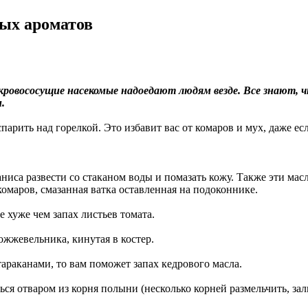
ных ароматов
кровососущие насекомые надоедают людям везде. Все знают, ч
.
спарить над горелкой. Это избавит вас от комаров и мух, даже 
ниса развести со стаканом воды и помазать кожу. Также эти масл
комаров, смазанная ватка оставленная на подоконнике.
е хуже чем запах листьев томата.
ожжевельника, кинутая в костер.
тараканами, то вам поможет запах кедрового масла.
ся отваром из корня полыни (несколько корней размельчить, зали