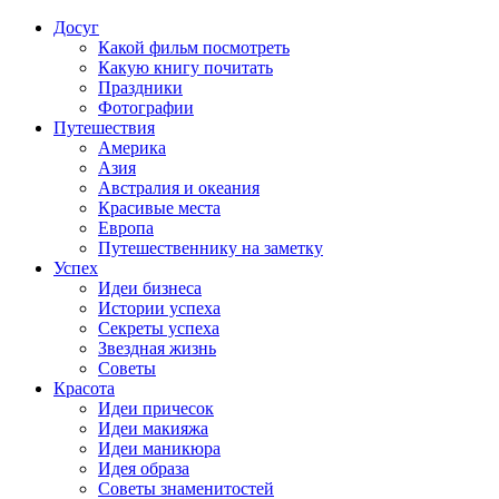
Досуг
Какой фильм посмотреть
Какую книгу почитать
Праздники
Фотографии
Путешествия
Америка
Азия
Австралия и океания
Красивые места
Европа
Путешественнику на заметку
Успех
Идеи бизнеса
Истории успеха
Секреты успеха
Звездная жизнь
Советы
Красота
Идеи причесок
Идеи макияжа
Идеи маникюра
Идея образа
Советы знаменитостей