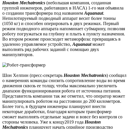
Houston Mechatronics
(небольшая компания, созданная
группой инженеров, работавших в НАСА) 1-го мая объявила
о создании трансформера под названием
Aquanaut
.
Непилотируемый подводный аппарат весит более тонны
(1050 кг) и способен оперировать в двух режимах. Первый
режим подводного аппарата напоминает субмарину, позволяя
роботу погружаться на глубину и плыть к пункту назначения.
Во втором режиме происходит метаморфоза: превращаясь в
удаленно управляемое устройство,
Aquanaut
может
выполнять ряд рабочих заданий с помощью двух
манипуляторов.
Шон Хелпин (пресс-секретарь
Houston Mechatronics
) сообщил
о намерениях команды снизить сопротивление воды во время
движения сквозь ее толщу, чтобы максимально увеличить
диапазон функционирования робота от источника питания.
Представитель компании так же отметил, что оператор может
манипулировать роботом на расстоянии до 200 километров.
Более того, в будущем инженеры планируют внести
некоторые доработки, благодаря которым трансформер
сможет выполнять отдельные задачи и вовсе без контроля со
стороны человека. Уже к концу2019 года
Houston
Mechatronics
планируют начать серийное производство