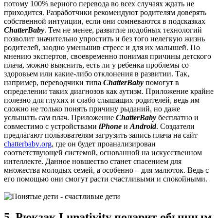
потому 100% верного перевода во всех случаях ждать не
приходится. Разработчики рекомендуют родителям доверять
собственной интуиции, если они сомневаются в подсказках
ChatterBaby
. Тем не менее, развитие подобных технологий
позволит значительно упростить и без того нелегкую жизнь
родителей, заодно уменьшив стресс и для их малышей. По
мнению экспертов, своевременно понимая причины детского
плача, можно выяснить, есть ли у ребенка проблемы со
здоровьем или какие-либо отклонения в развитии. Так,
например, переводчики типа
ChatterBaby
помогут в
определении таких диагнозов как аутизм. Приложение крайне
полезно для глухих и слабо слышащих родителей, ведь им
сложно не только понять причину рыданий, но даже
услышать сам плач. Приложение
ChatterBaby
бесплатно и
совместимо с устройствами
iPhone
и
Android
. Создатели
предлагают пользователям загрузить запись плача на сайт
chatterbaby
.
org
, где он будет проанализирован
соответствующей системой, основанной на искусственном
интеллекте. Данное новшество станет спасением для
множества молодых семей, а особенно – для малюток. Ведь с
его помощью они смогут расти счастливыми и спокойными.
5. Рюкзак Lunativity подарит обычным