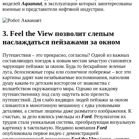
моделей
Aquanaut
, в эксплуатации которых заинтересованы
военные и представители нефтяной индустрии.
3. Feel the View позволит слепым
наслаждаться пейзажами за окном
Путешествия – это прекрасно, согласны? Одной из важных
составляющих поездок к новым местам зачастую становятся
чарующие пейзажи за окном. Будь то бескрайние зеленые
луга, белоснежные горы или солнечное побережье – все эти
картины дарят нам незабываемые воспоминания, наполняя
душу каким-то детским восторгом от знакомства с
волшебством окружающего мира. Однако не каждому
путешественнику под силу ощутить всю прелесть
путешествий. Для слабо видящих людей пейзажи за окном
сливаются в монотонную мешанину с едва уловимыми
деталями, а слепые лишены даже размытого изображения. К
счастью, за дело взялись умельцы из
Ford
. Результатом их
трудов стала уникальная система, преобразующая визуальную
картинку в тактильную. Недавно компания
Ford
опубликовала первое видео с демонстрацией
ультрасовременной технологии
Feel the View
(англ. «ощути