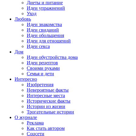
Диеты и питание
Идеи упражнений
Уход
Любовь
Идеи знакомства
Идеи свиданий
Идеи обольщения
Идеи для отношений
Идеи секса
Дом
Идеи обустройства дома
Идеи рецептов
Своими руками
Семья и дети
Интересно
Изобретения
Невероятные факты
Интересные места
Исторические факты
Истории из жизни
Трогательные истории
О журнале
Реклама
Как стать автором
Соцсети