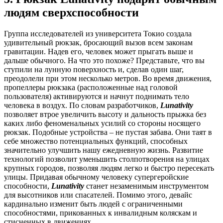
людям сверхспособности
Группа исследователей из университета Токио создала
удивительный рюкзак, бросающий вызов всем законам
гравитации. Надев его, человек может прыгать выше и
дальше обычного. На что это похоже? Представьте, что вы
ступили на лунную поверхность и, сделав один шаг,
преодолели при этом несколько метров. Во время движения,
пропеллеры рюкзака (расположенные над головой
пользователя) активируются и начнут поднимать тело
человека в воздух. По словам разработчиков,
Lunativity
позволяет втрое увеличить высоту и дальность прыжка без
каких либо феноменальных усилий со стороны носящего
рюкзак. Подобные устройства – не пустая забава. Они таят в
себе множество потенциальных функций, способных
значительно улучшить нашу ежедневную жизнь. Развитие
технологий позволит уменьшить столпотворения на улицах
крупных городов, позволяя людям легко и быстро пересекать
улицы. Придавая обычному человеку супергеройские
способности,
Lunativity
станет незаменимым инструментом
для высотников или спасателей. Помимо этого, девайс
кардинально изменит быть людей с ограниченными
способностями, прикованных к инвалидным коляскам и
стисненных в движениях.