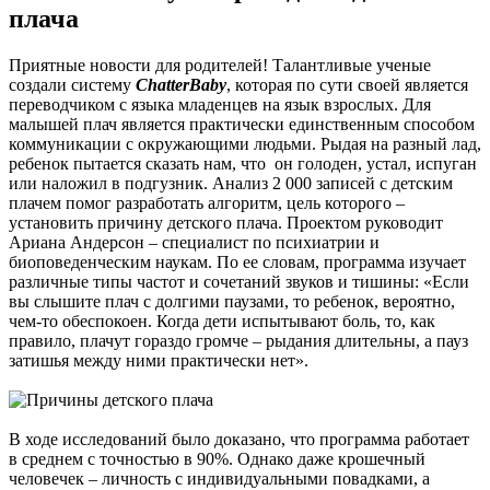
плача
Приятные новости для родителей! Талантливые ученые
создали систему
ChatterBaby
, которая по сути своей является
переводчиком с языка младенцев на язык взрослых. Для
малышей плач является практически единственным способом
коммуникации с окружающими людьми. Рыдая на разный лад,
ребенок пытается сказать нам, что он голоден, устал, испуган
или наложил в подгузник. Анализ 2 000 записей с детским
плачем помог разработать алгоритм, цель которого –
установить причину детского плача. Проектом руководит
Ариана Андерсон – специалист по психиатрии и
биоповеденческим наукам. По ее словам, программа изучает
различные типы частот и сочетаний звуков и тишины: «Если
вы слышите плач с долгими паузами, то ребенок, вероятно,
чем-то обеспокоен. Когда дети испытывают боль, то, как
правило, плачут гораздо громче – рыдания длительны, а пауз
затишья между ними практически нет».
В ходе исследований было доказано, что программа работает
в среднем с точностью в 90%. Однако даже крошечный
человечек – личность с индивидуальными повадками, а