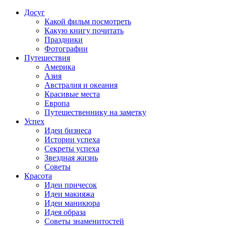
Досуг
Какой фильм посмотреть
Какую книгу почитать
Праздники
Фотографии
Путешествия
Америка
Азия
Австралия и океания
Красивые места
Европа
Путешественнику на заметку
Успех
Идеи бизнеса
Истории успеха
Секреты успеха
Звездная жизнь
Советы
Красота
Идеи причесок
Идеи макияжа
Идеи маникюра
Идея образа
Советы знаменитостей