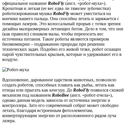
официальное название
RoboFly
(англ. «робот-муха»).
Крохотная и легкая (ее вес едва ли тяжелее зубочистки)
роботизированная мушка
RoboFly
может уместиться на
кончике вашего пальца. Она способна летать и заряжается с
помощью лазеров. Это колоссальный прорыв с точки зрения
дизайна малоразмерных летающих ботов. Дело в том, что они
(как правило) слишком малы, чтобы переносить вес
источника питания. Такие роботы являются примером
биомимикрии – подражанию природы при решении
технических задач. Подобно его живой тезке, робот оснащен
парой чувствительных крыльев, которые и удерживают его в
воздухе.
Вдохновение, дарованное царством животных, позволило
создать роботов, способных плавать как рыбы, летать как
птицы или прыгать как кенгуру. До
RoboFly
появился схожий
механизм под названием
RoboBee
(англ. «робот-пчела»),
однако данная модель зависела от источника энергии и
контроллера. Зато его современный собрат может свободно
летать, благодаря встроенным фотоэлементам,
конвертирующим энергию от расположенного рядом луча
лазера.