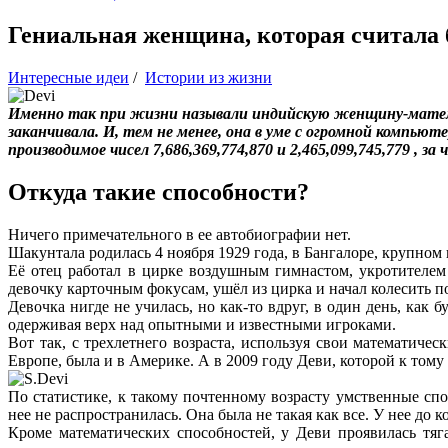
Гениальная женщина, которая считала б
Интересные идеи
/
Истории из жизни
Именно так при жизни называли индийскую женщину-матема
заканчивала. И, тем не менее, она в уме с огромной компью
производимое чисел 7,686,369,774,870 и 2,465,099,745,779 , за
Откуда такие способности?
Ничего примечательного в ее автобиографии нет.
Шакунтала родилась 4 ноября 1929 года, в Бангалоре, крупном
Её отец работал в цирке воздушным гимнастом, укротителем
девочку карточным фокусам, ушёл из цирка и начал колесить 
Девочка нигде не училась, но как-то вдруг, в один день, как 
одерживая верх над опытными и известными игроками.
Вот так, с трехлетнего возраста, используя свои математич
Европе, была и в Америке. А в 2009 году Деви, которой к том
По статистике, к такому почтенному возрасту умственные сп
нее не распространилась. Она была не такая как все. У нее до 
Кроме математических способностей, у Деви проявилась тя