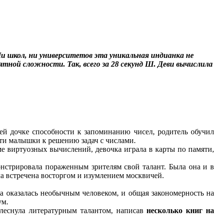
 школ, ни университетов эта уникальная индианка не
ятной сложности. Так, всего за 28 секунд Ш. Деви вычислила
ей дочке способности к запоминанию чисел, родитель обучил
сти малышки к решению задач с числами.
роме виртуозных вычислений, девочка играла в карты по памяти,
онстрировала пораженным зрителям свой талант. Была она и в
ла встречена восторгом и изумлением москвичей.
а оказалась необычным человеком, и общая закономерность на
ум.
блеснула литературным талантом, написав
несколько книг на