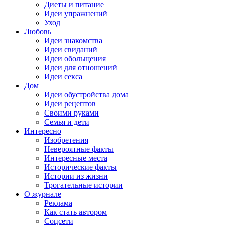
Диеты и питание
Идеи упражнений
Уход
Любовь
Идеи знакомства
Идеи свиданий
Идеи обольщения
Идеи для отношений
Идеи секса
Дом
Идеи обустройства дома
Идеи рецептов
Своими руками
Семья и дети
Интересно
Изобретения
Невероятные факты
Интересные места
Исторические факты
Истории из жизни
Трогательные истории
О журнале
Реклама
Как стать автором
Соцсети