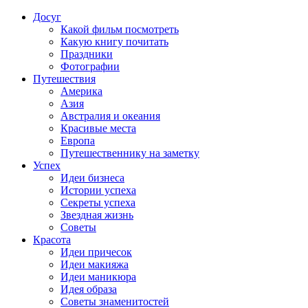
Досуг
Какой фильм посмотреть
Какую книгу почитать
Праздники
Фотографии
Путешествия
Америка
Азия
Австралия и океания
Красивые места
Европа
Путешественнику на заметку
Успех
Идеи бизнеса
Истории успеха
Секреты успеха
Звездная жизнь
Советы
Красота
Идеи причесок
Идеи макияжа
Идеи маникюра
Идея образа
Советы знаменитостей