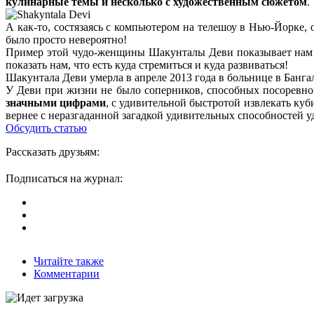
кулинарные темы и несколько с художественным сюжетом
.
А как-то, состязаясь с компьютером на телешоу в Нью-Йорке,
было просто невероятно!
Пример этой чудо-женщины Шакунталы Деви показывает нам вс
показать нам, что есть куда стремиться и куда развиваться!
Шакунтала Деви умерла в апреле 2013 года в больнице в Бангал
У Деви при жизни не было соперников, способных посоревнов
значными цифрами
, с удивительной быстротой извлекать куб
вернее с неразгаданной загадкой удивительных способностей
Обсудить статью
Рассказать друзьям:
Подписаться на журнал:
Читайте также
Комментарии