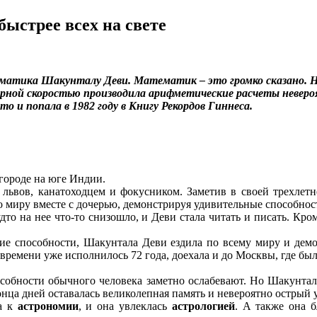
ыстрее всех на свете
тика Шакунталу Деви. Математик – это громко сказано. Ни
терной скоростью производила арифметические расчеты неверо
 что и попала в 1982 году в Книгу Рекордов Гиннеса.
 городе на юге Индии.
 львов, канатоходцем и фокусником. Заметив в своей трехлетн
по миру вместе с дочерью, демонстрируя удивительные способно
будто на нее что-то снизошло, и Деви стала читать и писать. К
еские способности, Шакунтала Деви ездила по всему миру и дем
у времени уже исполнилось 72 года, доехала и до Москвы, где бы
особности обычного человека заметно ослабевают. Но Шакунтал
конца дней оставалась великолепная память и невероятно острый 
га к
астрономии
, и она увлеклась
астрологией
. А также она 