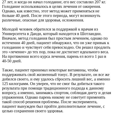
27 лет, и когда он начал голодание, его вес составлял 207 кг.
Голодание использовалось в целях лечения от ожирения.
Однако, как известно, этот метод может применяться не
больше 40 дней. После этого периода, могут возникнуть
различные, опасные для здоровья, осложнения.
Молодой человек обратился за поддержкой к врачам из
Университета в Данди, который находится в Шотландии.
Вначале, метод голодания был простым лечением, однако по
истечении 40 дней, пациент обнаружил, что он уже привык к
голоданию и чувствует себя превосходно. Он решил продлить
это «лечение» до тех пор, пока не достигнет идеального веса.
На протяжении всего курса лечения, парень ел всего 1 раз в
40-50 дней.
Также, пациент принимал некоторые витамины, чтобы
поддерживать свой жизненный тонус. В результате, он все же
добился своего, и ему удалось сбросить лишний вес, а именно
125 килограмм. Он уверен, что не смог бы добиться такого
результата при помощи традиционного подхода к данному
вопросу, а именно, занимаясь спортом, соблюдая диету и делая
упражнения. Однако парень никому не советует применять
такой способ решения проблемы. После эксперимента,
пациент вынужден был пройти дополнительное лечение, с
целью сохранения своего здоровья.