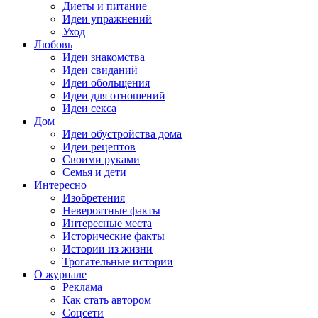
Диеты и питание
Идеи упражнений
Уход
Любовь
Идеи знакомства
Идеи свиданий
Идеи обольщения
Идеи для отношений
Идеи секса
Дом
Идеи обустройства дома
Идеи рецептов
Своими руками
Семья и дети
Интересно
Изобретения
Невероятные факты
Интересные места
Исторические факты
Истории из жизни
Трогательные истории
О журнале
Реклама
Как стать автором
Соцсети