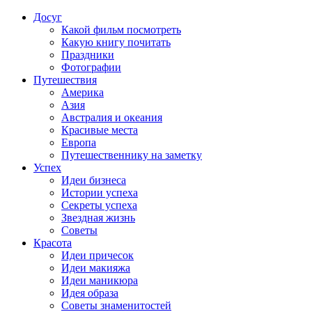
Досуг
Какой фильм посмотреть
Какую книгу почитать
Праздники
Фотографии
Путешествия
Америка
Азия
Австралия и океания
Красивые места
Европа
Путешественнику на заметку
Успех
Идеи бизнеса
Истории успеха
Секреты успеха
Звездная жизнь
Советы
Красота
Идеи причесок
Идеи макияжа
Идеи маникюра
Идея образа
Советы знаменитостей