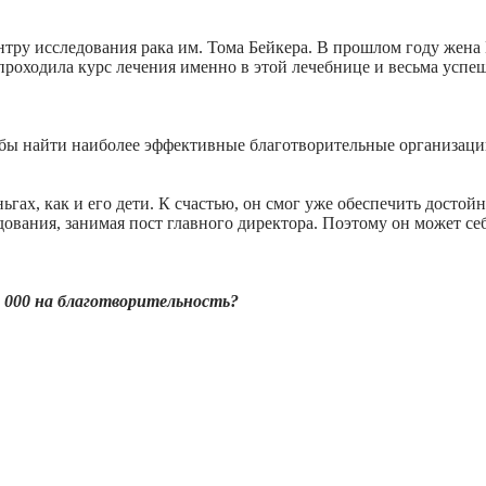
ру исследования рака им. Тома Бейкера. В прошлом году жена К
аз проходила курс лечения именно в этой лечебнице и весьма усп
обы найти наиболее эффективные благотворительные организаци
ньгах, как и его дети. К счастью, он смог уже обеспечить досто
вания, занимая пост главного директора. Поэтому он может себе
 000 на благотворительность?