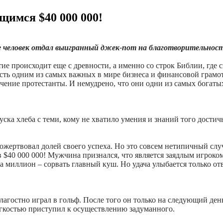
щимся $40 000 000!
 человек отдал выигранный джек-пот на благотворительност
ие происходит еще с древности, а именно со строк Библии, где 
сть одним из самых важных в мире бизнеса и финансовой грамот
ечение протестанты. И немудрено, что они одни из самых богат
куска хлеба с теми, кому не хватило умения и знаний того дости
ожертвовал долей своего успеха. Но это совсем нетипичный случ
 $40 000 000! Мужчина признался, что является заядлым игроко
 на миллион – сорвать главный куш. Но удача улыбается только о
агостно играл в гольф. После того он только на следующий день
легкостью приступил к осуществлению задуманного.