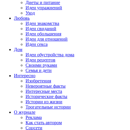
Диеты и питание
Идеи упражнений
Уход
Любовь
Идеи знакомства
Идеи свиданий
Идеи обольщения
Идеи для отношений
Идеи секса
Дом
Идеи обустройства дома
Идеи рецептов
Своими руками
Семья и дети
Интересно
Изобретения
Невероятные факты
Интересные места
Исторические факты
Истории из жизни
Трогательные истории
О журнале
Реклама
Как стать автором
Соцсети