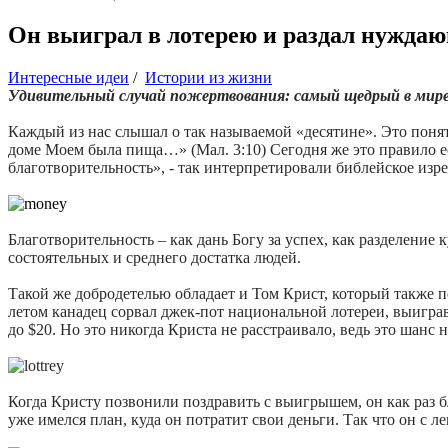
Он выиграл в лотерею и раздал нуждаю
Интересные идеи
/
Истории из жизни
Удивительный случай пожертвования: самый щедрый в мире
Каждый из нас слышал о так называемой «десятине». Это понят
доме Моем была пища…» (Мал. 3:10) Сегодня же это правило е
благотворительность», - так интерпретировали библейское изр
Благотворительность – как дань Богу за успех, как разделение 
состоятельных и среднего достатка людей.
Такой же добродетелью обладает и Том Крист, который также п
летом канадец сорвал джек-пот национальной лотереи, выиграв
до $20. Но это никогда Криста не расстраивало, ведь это шанс
Когда Кристу позвонили поздравить с выигрышем, он как раз бл
уже имелся план, куда он потратит свои деньги. Так что он с 