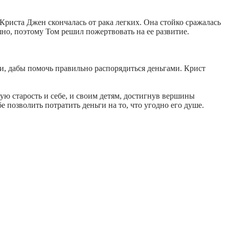
риста Джен скончалась от рака легких. Она стойко сражалась
ешно, поэтому Том решил пожертвовать на ее развитие.
и, дабы помочь правильно распорядиться деньгами. Крист
йную старость и себе, и своим детям, достигнув вершины
 позволить потратить деньги на то, что угодно его душе.