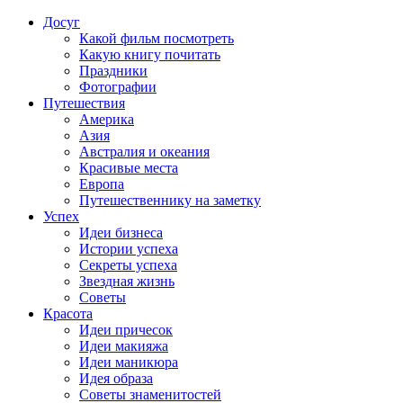
Досуг
Какой фильм посмотреть
Какую книгу почитать
Праздники
Фотографии
Путешествия
Америка
Азия
Австралия и океания
Красивые места
Европа
Путешественнику на заметку
Успех
Идеи бизнеса
Истории успеха
Секреты успеха
Звездная жизнь
Советы
Красота
Идеи причесок
Идеи макияжа
Идеи маникюра
Идея образа
Советы знаменитостей