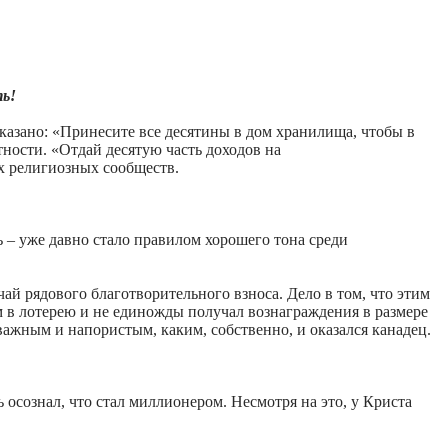
ь!
сказано: «Принесите все десятины в дом хранилища, чтобы в
ности. «Отдай десятую часть доходов на
ых религиозных сообществ.
чь – уже давно стало правилом хорошего тона среди
ай рядового благотворительного взноса. Дело в том, что этим
м в лотерею и не единожды получал вознаграждения в размере
тважным и напористым, каким, собственно, и оказался канадец.
 осознал, что стал миллионером. Несмотря на это, у Криста