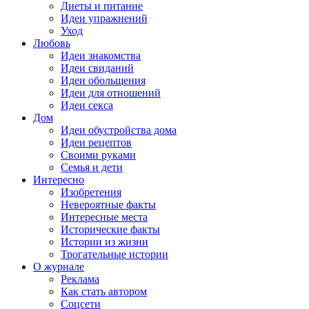
Диеты и питание
Идеи упражнений
Уход
Любовь
Идеи знакомства
Идеи свиданий
Идеи обольщения
Идеи для отношений
Идеи секса
Дом
Идеи обустройства дома
Идеи рецептов
Своими руками
Семья и дети
Интересно
Изобретения
Невероятные факты
Интересные места
Исторические факты
Истории из жизни
Трогательные истории
О журнале
Реклама
Как стать автором
Соцсети