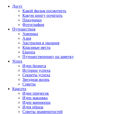
Досуг
Какой фильм посмотреть
Какую книгу почитать
Праздники
Фотографии
Путешествия
Америка
Азия
Австралия и океания
Красивые места
Европа
Путешественнику на заметку
Успех
Идеи бизнеса
Истории успеха
Секреты успеха
Звездная жизнь
Советы
Красота
Идеи причесок
Идеи макияжа
Идеи маникюра
Идея образа
Советы знаменитостей