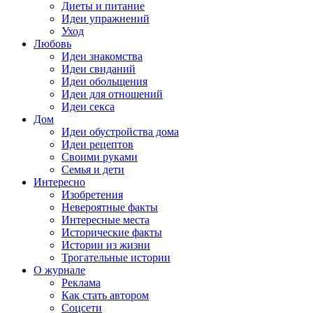
Диеты и питание
Идеи упражнений
Уход
Любовь
Идеи знакомства
Идеи свиданий
Идеи обольщения
Идеи для отношений
Идеи секса
Дом
Идеи обустройства дома
Идеи рецептов
Своими руками
Семья и дети
Интересно
Изобретения
Невероятные факты
Интересные места
Исторические факты
Истории из жизни
Трогательные истории
О журнале
Реклама
Как стать автором
Соцсети