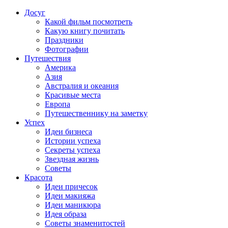
Досуг
Какой фильм посмотреть
Какую книгу почитать
Праздники
Фотографии
Путешествия
Америка
Азия
Австралия и океания
Красивые места
Европа
Путешественнику на заметку
Успех
Идеи бизнеса
Истории успеха
Секреты успеха
Звездная жизнь
Советы
Красота
Идеи причесок
Идеи макияжа
Идеи маникюра
Идея образа
Советы знаменитостей