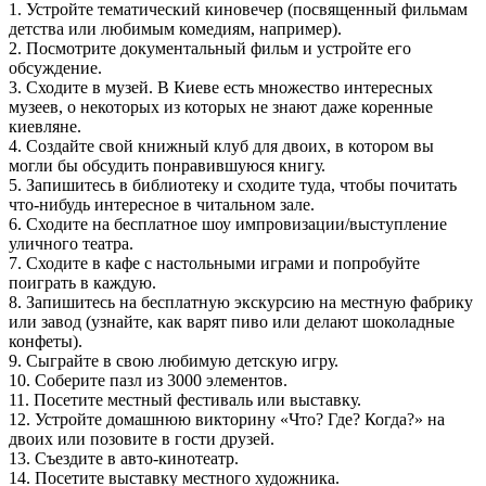
1. Устройте тематический киновечер (посвященный фильмам
детства или любимым комедиям, например).
2. Посмотрите документальный фильм и устройте его
обсуждение.
3. Сходите в музей. В Киеве есть множество интересных
музеев, о некоторых из которых не знают даже коренные
киевляне.
4. Создайте свой книжный клуб для двоих, в котором вы
могли бы обсудить понравившуюся книгу.
5. Запишитесь в библиотеку и сходите туда, чтобы почитать
что-нибудь интересное в читальном зале.
6. Сходите на бесплатное шоу импровизации/выступление
уличного театра.
7. Сходите в кафе с настольными играми и попробуйте
поиграть в каждую.
8. Запишитесь на бесплатную экскурсию на местную фабрику
или завод (узнайте, как варят пиво или делают шоколадные
конфеты).
9. Сыграйте в свою любимую детскую игру.
10. Соберите пазл из 3000 элементов.
11. Посетите местный фестиваль или выставку.
12. Устройте домашнюю викторину «Что? Где? Когда?» на
двоих или позовите в гости друзей.
13. Съездите в авто-кинотеатр.
14. Посетите выставку местного художника.