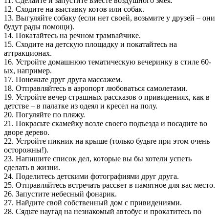
11. Сделайте и запустите вместе воздушного змея.
12. Сходите на выставку котов или собак.
13. Выгуляйте собаку (если нет своей, возьмите у друзей – они
будут рады помощи).
14. Покатайтесь на речном трамвайчике.
15. Сходите на детскую площадку и покатайтесь на
аттракционах.
16. Устройте домашнюю тематическую вечеринку в стиле 60-
ых, например.
17. Понежьте друг друга массажем.
18. Отправляйтесь в аэропорт любоваться самолетами.
19. Устройте вечер страшных рассказов о привидениях, как в
детстве – в палатке из одеял и кресел на полу.
20. Погуляйте по пляжу.
21. Покрасьте скамейку возле своего подъезда и посадите во
дворе дерево.
22. Устройте пикник на крыше (только будьте при этом очень
осторожны!).
23. Напишите список дел, которые вы бы хотели успеть
сделать в жизни.
24. Поделитесь детскими фотографиями друг друга.
25. Отправляйтесь встречать рассвет в памятное для вас место.
26. Запустите небесный фонарик.
27. Найдите свой собственный дом с привидениями.
28. Сядьте наугад на незнакомый автобус и прокатитесь по