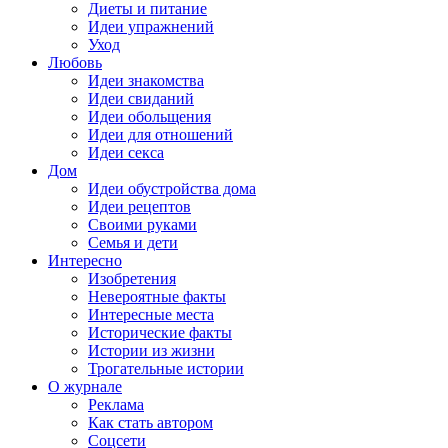
Диеты и питание
Идеи упражнений
Уход
Любовь
Идеи знакомства
Идеи свиданий
Идеи обольщения
Идеи для отношений
Идеи секса
Дом
Идеи обустройства дома
Идеи рецептов
Своими руками
Семья и дети
Интересно
Изобретения
Невероятные факты
Интересные места
Исторические факты
Истории из жизни
Трогательные истории
О журнале
Реклама
Как стать автором
Соцсети