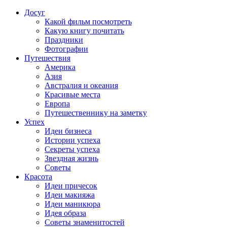
Досуг
Какой фильм посмотреть
Какую книгу почитать
Праздники
Фотографии
Путешествия
Америка
Азия
Австралия и океания
Красивые места
Европа
Путешественнику на заметку
Успех
Идеи бизнеса
Истории успеха
Секреты успеха
Звездная жизнь
Советы
Красота
Идеи причесок
Идеи макияжа
Идеи маникюра
Идея образа
Советы знаменитостей