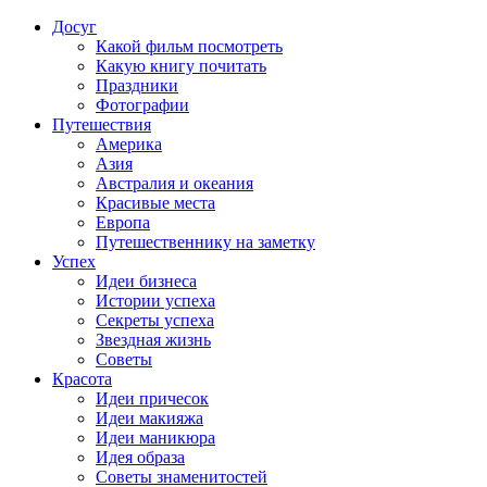
Досуг
Какой фильм посмотреть
Какую книгу почитать
Праздники
Фотографии
Путешествия
Америка
Азия
Австралия и океания
Красивые места
Европа
Путешественнику на заметку
Успех
Идеи бизнеса
Истории успеха
Секреты успеха
Звездная жизнь
Советы
Красота
Идеи причесок
Идеи макияжа
Идеи маникюра
Идея образа
Советы знаменитостей