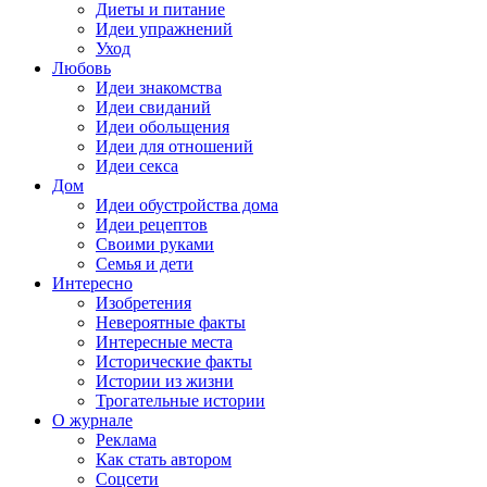
Диеты и питание
Идеи упражнений
Уход
Любовь
Идеи знакомства
Идеи свиданий
Идеи обольщения
Идеи для отношений
Идеи секса
Дом
Идеи обустройства дома
Идеи рецептов
Своими руками
Семья и дети
Интересно
Изобретения
Невероятные факты
Интересные места
Исторические факты
Истории из жизни
Трогательные истории
О журнале
Реклама
Как стать автором
Соцсети