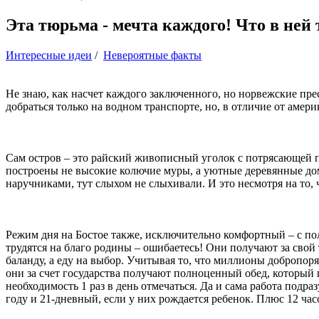
Эта тюрьма - мечта каждого! Что в ней 
Интересные идеи
/
Невероятные факты
Не знаю, как насчет каждого заключенного, но норвежские пре
добраться только на водном транспорте, но, в отличие от амер
Сам остров – это райский живописный уголок с потрясающей п
построены не высокие колючие муры, а уютные деревянные доми
наручниками, тут слыхом не слыхивали. И это несмотря на то, 
Режим дня на Бостое также, исключительно комфортный – с полд
трудятся на благо родины – ошибаетесь! Они получают за свой 
баланду, а еду на выбор. Учитывая то, что миллионы добропоряд
они за счет государства получают полноценный обед, который 
необходимость 1 раз в день отмечаться. Да и сама работа под
году и 21-дневный, если у них рождается ребенок. Плюс 12 ча