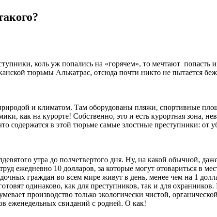
такого?
ступники, коль уж попались на «горячем», то мечтают попасть 
иканской тюрьмы Алькатрас, отсюда почти никто не пытается бежа
риродой и климатом. Там оборудованы пляжи, спортивные площа
ки, как на курорте! Собственно, это и есть курортная зона, не
что содержатся в этой тюрьме самые злостные преступники: от у
евятого утра до полчетвертого дня. Ну, на какой обычной, даже 
труд ежедневно 10 долларов, за которые могут отовариться в мес
очных граждан во всем мире живут в день, менее чем на 1 доллар
готовят одинаково, как для преступников, так и для охранников.
разумевает производство только экологически чистой, органичес
сов еженедельных свиданий с родней. О как!