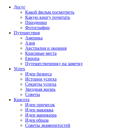
Досуг
Какой фильм посмотреть
Какую книгу почитать
Праздники
Фотографии
Путешествия
Америка
Азия
Австралия и океания
Красивые места
Европа
Путешественнику на заметку
Успех
Идеи бизнеса
Истории успеха
Секреты успеха
Звездная жизнь
Советы
Красота
Идеи причесок
Идеи макияжа
Идеи маникюра
Идея образа
Советы знаменитостей