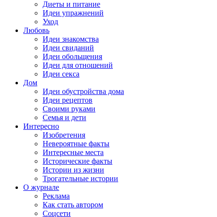
Диеты и питание
Идеи упражнений
Уход
Любовь
Идеи знакомства
Идеи свиданий
Идеи обольщения
Идеи для отношений
Идеи секса
Дом
Идеи обустройства дома
Идеи рецептов
Своими руками
Семья и дети
Интересно
Изобретения
Невероятные факты
Интересные места
Исторические факты
Истории из жизни
Трогательные истории
О журнале
Реклама
Как стать автором
Соцсети