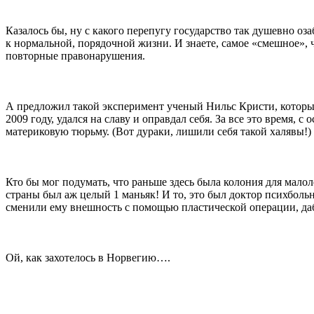
Казалось бы, ну с какого перепугу государство так душевно оза
к нормальной, порядочной жизни. И знаете, самое «смешное», ч
повторные правонарушения.
А предложил такой эксперимент ученый Нильс Кристи, который 
2009 году, удался на славу и оправдал себя. За все это время, 
материковую тюрьму. (Вот дураки, лишили себя такой халявы!)
Кто бы мог подумать, что раньше здесь была колония для мало
страны был аж целый 1 маньяк! И то, это был доктор психболь
сменили ему внешность с помощью пластической операции, дабы
Ой, как захотелось в Норвегию….