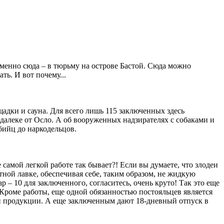
именно сюда – в тюрьму на острове Бастой. Сюда можно
ть. И вот почему...
дки и сауна. Для всего лишь 115 заключенных здесь
вдалеке от Осло. А об вооруженных надзирателях с собаками и
бийц до наркодельцов.
самой легкой работе так бывает?! Если вы думаете, что злодеи
тной лавке, обеспечивая себе, таким образом, не жидкую
 – 10 для заключенного, согласитесь, очень круто! Так это еще
 Кроме работы, еще одной обязанностью постояльцев является
кой продукции. А еще заключенным дают 18-дневный отпуск в