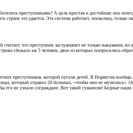
ботилось преступниками? А цель простая и достойная: оно хочет,
то стране это удается. Эта система работает, поскольку, только
считает, что преступник заслуживает не только наказания, но 
с острова сбежало аж 5 человек, двое из которых попросились обр
летних преступников, которой пугали детей. В Норвегии вообще,
ницы, который отравил 20 больных, «чтобы они не мучились». Он
 его не узнали сограждане. Вот такой гуманизм! Бедные наши со