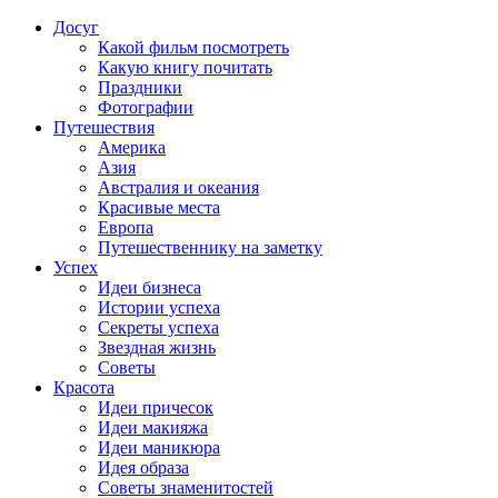
Досуг
Какой фильм посмотреть
Какую книгу почитать
Праздники
Фотографии
Путешествия
Америка
Азия
Австралия и океания
Красивые места
Европа
Путешественнику на заметку
Успех
Идеи бизнеса
Истории успеха
Секреты успеха
Звездная жизнь
Советы
Красота
Идеи причесок
Идеи макияжа
Идеи маникюра
Идея образа
Советы знаменитостей