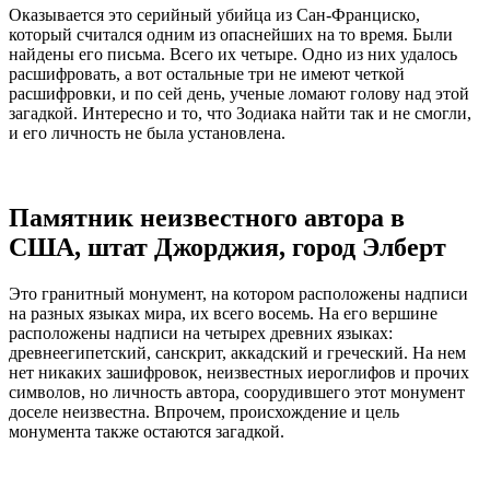
Оказывается это серийный убийца из Сан-Франциско,
который считался одним из опаснейших на то время. Были
найдены его письма. Всего их четыре. Одно из них удалось
расшифровать, а вот остальные три не имеют четкой
расшифровки, и по сей день, ученые ломают голову над этой
загадкой. Интересно и то, что Зодиака найти так и не смогли,
и его личность не была установлена.
Памятник неизвестного автора в
США, штат Джорджия, город Элберт
Это гранитный монумент, на котором расположены надписи
на разных языках мира, их всего восемь. На его вершине
расположены надписи на четырех древних языках:
древнеегипетский, санскрит, аккадский и греческий. На нем
нет никаких зашифровок, неизвестных иероглифов и прочих
символов, но личность автора, соорудившего этот монумент
доселе неизвестна. Впрочем, происхождение и цель
монумента также остаются загадкой.