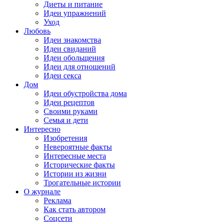
Диеты и питание
Идеи упражнений
Уход
Любовь
Идеи знакомства
Идеи свиданий
Идеи обольщения
Идеи для отношений
Идеи секса
Дом
Идеи обустройства дома
Идеи рецептов
Своими руками
Семья и дети
Интересно
Изобретения
Невероятные факты
Интересные места
Исторические факты
Истории из жизни
Трогательные истории
О журнале
Реклама
Как стать автором
Соцсети