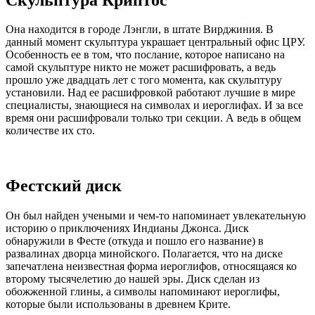
Она находится в городе Лэнгли, в штате Вирджиния. В
данный момент скульптура украшает центральный офис ЦРУ.
Особенность ее в том, что послание, которое написано на
самой скульптуре никто не может расшифровать, а ведь
прошло уже двадцать лет с того момента, как скульптуру
установили. Над ее расшифровкой работают лучшие в мире
специалисты, знающиеся на символах и иероглифах. И за все
время они расшифровали только три секции. А ведь в общем
количестве их сто.
Фестский диск
Он был найден учеными и чем-то напоминает увлекательную
историю о приключениях Индианы Джонса. Диск
обнаружили в Фесте (откуда и пошло его название) в
развалинах дворца минойского. Полагается, что на диске
запечатлена неизвестная форма иероглифов, относящаяся ко
второму тысячелетию до нашей эры. Диск сделан из
обожженной глины, а символы напоминают иероглифы,
которые были использованы в древнем Крите.