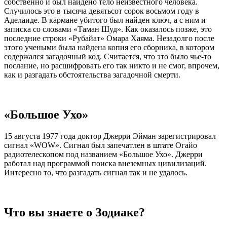
собственно и был найдено тело неизвестного человека.
Случилось это в тысяча девятьсот сорок восьмом году в
Аделаиде. В кармане убитого был найден ключ, а с ним и
записка со словами «Таман Шуд». Как оказалось позже, это
последние строки «Рубайат» Омара Хаяма. Незадолго после
этого учеными была найдена копия его сборника, в котором
содержался загадочный код. Считается, что это было чье-то
послание, но расшифровать его так никто и не смог, впрочем,
как и разгадать обстоятельства загадочной смерти.
«Большое Ухо»
15 августа 1977 года доктор Джерри Эйман зарегистрировал
сигнал «WOW». Сигнал был запечатлен в штате Огайо
радиотелескопом под названием «Большое Ухо». Джерри
работал над программой поиска внеземных цивилизаций.
Интересно то, что разгадать сигнал так и не удалось.
Что вы знаете о Зодиаке?