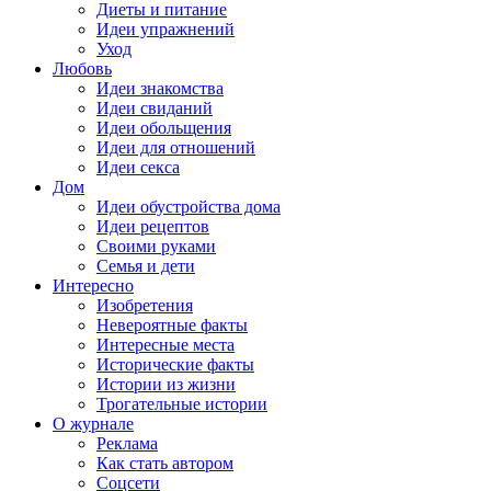
Диеты и питание
Идеи упражнений
Уход
Любовь
Идеи знакомства
Идеи свиданий
Идеи обольщения
Идеи для отношений
Идеи секса
Дом
Идеи обустройства дома
Идеи рецептов
Своими руками
Семья и дети
Интересно
Изобретения
Невероятные факты
Интересные места
Исторические факты
Истории из жизни
Трогательные истории
О журнале
Реклама
Как стать автором
Соцсети