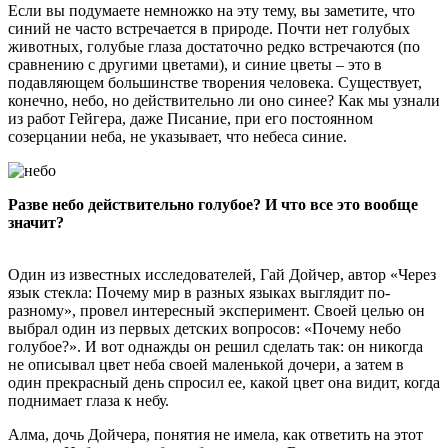
Если вы подумаете немножко на эту тему, вы заметите, что
синий не часто встречается в природе. Почти нет голубых
животных, голубые глаза достаточно редко встречаются (по
сравнению с другими цветами), и синие цветы – это в
подавляющем большинстве творения человека. Существует,
конечно, небо, но действительно ли оно синее? Как мы узнали
из работ Гейгера, даже Писание, при его постоянном
созерцании неба, не указывает, что небеса синие.
Разве небо действительно голубое? И что все это вообще
значит?
Один из известных исследователей, Гай Дойчер, автор «Через
язык стекла: Почему мир в разных языках выглядит по-
разному», провел интересный эксперимент. Своей целью он
выбрал один из первых детских вопросов: «Почему небо
голубое?». И вот однажды он решил сделать так: он никогда
не описывал цвет неба своей маленькой дочери, а затем в
один прекрасный день спросил ее, какой цвет она видит, когда
поднимает глаза к небу.
Алма, дочь Дойчера, понятия не имела, как ответить на этот