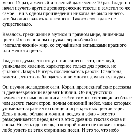
менее 15 раз, а желтый и зеленый даже менее 10 раз. Гладстон
начал изучать другие древнегреческие тексты и заметил то же
самое – ни в одном произведении никогда не было ничего,
что бы описывалось как «синее». Такого слова даже не
существовало.
Казалось, греки жили в мутном и грязном мире, лишенном
цвета. Их в основном окружал черно-белый и
«металлический» мир, со случайными вспышками красного
или желтого цвета.
Гладстон думал, что отсутствие синего – это, пожалуй,
уникальное явление, характерное только для греков, но
филолог Лазарь Гейгера, последователь работы Гладстона,
заметил, что это наблюдается и во многих других культурах.
Он изучил исландские саги, Коран, древнекитайские рассказы
и древнееврейский вариант Библии. Об индуистских
ведических гимнах он писал: «Эти гимны, состоящие из более
чем десяти тысяч строк, полны описаний небес, чаще которых
упоминается разве что солнце и игра красных цветов зари.
День и ночь, облака и молнии, воздух и эфир – все это
разворачивается перед нами в этих древних текстах снова и
снова. Но есть одна вещь, о которой никто не сможет когда-
либо узнать из этих старинных песен. И это то, что небо