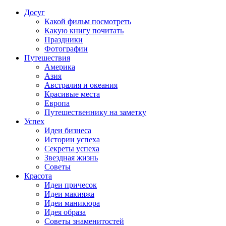
Досуг
Какой фильм посмотреть
Какую книгу почитать
Праздники
Фотографии
Путешествия
Америка
Азия
Австралия и океания
Красивые места
Европа
Путешественнику на заметку
Успех
Идеи бизнеса
Истории успеха
Секреты успеха
Звездная жизнь
Советы
Красота
Идеи причесок
Идеи макияжа
Идеи маникюра
Идея образа
Советы знаменитостей