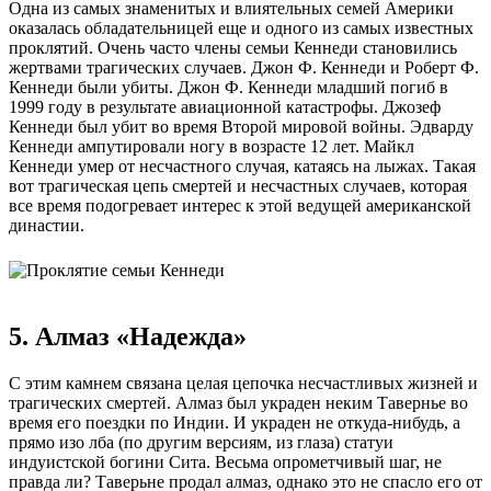
Одна из самых знаменитых и влиятельных семей Америки
оказалась обладательницей еще и одного из самых известных
проклятий. Очень часто члены семьи Кеннеди становились
жертвами трагических случаев. Джон Ф. Кеннеди и Роберт Ф.
Кеннеди были убиты. Джон Ф. Кеннеди младший погиб в
1999 году в результате авиационной катастрофы. Джозеф
Кеннеди был убит во время Второй мировой войны. Эдварду
Кеннеди ампутировали ногу в возрасте 12 лет. Майкл
Кеннеди умер от несчастного случая, катаясь на лыжах. Такая
вот трагическая цепь смертей и несчастных случаев, которая
все время подогревает интерес к этой ведущей американской
династии.
5. Алмаз «Надежда»
С этим камнем связана целая цепочка несчастливых жизней и
трагических смертей. Алмаз был украден неким Тавернье во
время его поездки по Индии. И украден не откуда-нибудь, а
прямо изо лба (по другим версиям, из глаза) статуи
индуистской богини Сита. Весьма опрометчивый шаг, не
правда ли? Таверьне продал алмаз, однако это не спасло его от