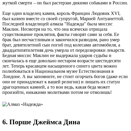
жуткой смерти – он был растерзан дикими собаками в России.
Еще один владелец камня, король Франции Людовик XVI,
был казнен вместе со своей супругой, Марией Антуанеттой.
Последней владелицей алмаза "Надежда" была миссис
Маклин. Несмотря на то, что она всячески отрицала
существование проклятия, факты говорят сами за себя. Ее
брак был несчастливым и закончился разводом, рано умер
брат, девятилетний сын погиб под колесами автомобиля, а
двадцатипятилетняя дочь умерла от передозировки лекарств.
Бедная миссис Маклин не выдержала ударов судьбы и
скончалась в еще довольно нестаром возрасте шестидесяти
лет. Теперь красавцем насыщенного синего цвета можно
полюбоваться в Национальном музее Естествознания в
Лондоне. А вы запомните, не стоит огорчать богов (даже если
они не принадлежат к вашей религии) и лишать их статуи
драгоценных камней, а то вон ведь, какая беда может
произойти, никакими молитвами потом не отмолишь!
6. Порше Джеймса Дина