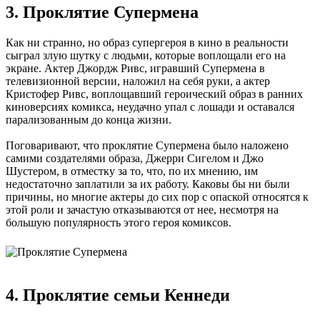
3. Проклятие Супермена
Как ни странно, но образ супергероя в кино в реальности
сыграл злую шутку с людьми, которые воплощали его на
экране. Актер Джордж Ривс, игравший Супермена в
телевизионной версии, наложил на себя руки, а актер
Кристофер Ривс, воплощавший героический образ в ранних
киноверсиях комикса, неудачно упал с лошади и оставался
парализованным до конца жизни.
Поговаривают, что проклятие Супермена было наложено
самими создателями образа, Джерри Сигелом и Джо
Шустером, в отместку за то, что, по их мнению, им
недостаточно заплатили за их работу. Каковы бы ни были
причины, но многие актеры до сих пор с опаской относятся к
этой роли и зачастую отказываются от нее, несмотря на
большую популярность этого героя комиксов.
4. Проклятие семьи Кеннеди