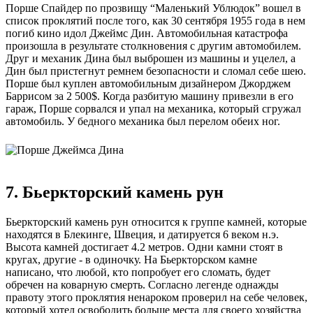
Порше Спайдер по прозвищу “Маленький Ублюдок” вошел в
список проклятий после того, как 30 сентября 1955 года в нем
погиб кино идол Джеймс Дин. Автомобильная катастрофа
произошла в результате столкновения с другим автомобилем.
Друг и механик Дина был выброшен из машины и уцелел, а
Дин был пристегнут ремнем безопасности и сломал себе шею.
Порше был куплен автомобильным дизайнером Джорджем
Баррисом за 2 500$. Когда разбитую машину привезли в его
гараж, Порше сорвался и упал на механика, который сгружал
автомобиль. У бедного механика был перелом обеих ног.
7. Бьеркторский камень рун
Бьеркторский камень рун относится к группе камней, которые
находятся в Блекинге, Швеция, и датируется 6 веком н.э.
Высота камней достигает 4.2 метров. Одни камни стоят в
кругах, другие - в одиночку. На Бьеркторском камне
написано, что любой, кто попробует его сломать, будет
обречен на коварную смерть. Согласно легенде однажды
правоту этого проклятия ненароком проверил на себе человек,
который хотел освободить больше места для своего хозяйства