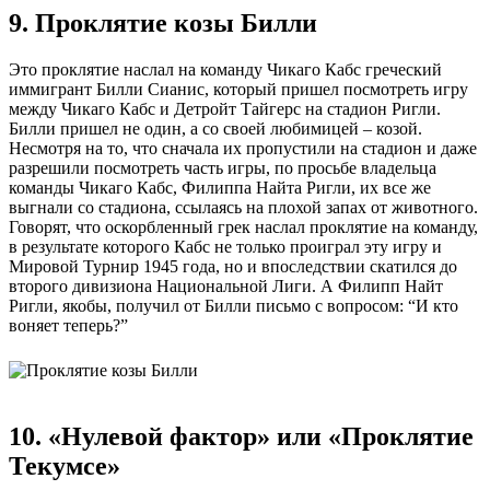
9. Проклятие козы Билли
Это проклятие наслал на команду Чикаго Кабс греческий
иммигрант Билли Сианис, который пришел посмотреть игру
между Чикаго Кабс и Детройт Тайгерс на стадион Ригли.
Билли пришел не один, а со своей любимицей – козой.
Несмотря на то, что сначала их пропустили на стадион и даже
разрешили посмотреть часть игры, по просьбе владельца
команды Чикаго Кабс, Филиппа Найта Ригли, их все же
выгнали со стадиона, ссылаясь на плохой запах от животного.
Говорят, что оскорбленный грек наслал проклятие на команду,
в результате которого Кабс не только проиграл эту игру и
Мировой Турнир 1945 года, но и впоследствии скатился до
второго дивизиона Национальной Лиги. А Филипп Найт
Ригли, якобы, получил от Билли письмо с вопросом: “И кто
воняет теперь?”
10. «Нулевой фактор» или «Проклятие
Текумсе»