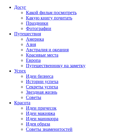
Досуг
Какой фильм посмотреть
Какую книгу почитать
Праздники
Фотографии
Путешествия
Америка
Азия
Австралия и океания
Красивые места
Европа
Путешественнику на заметку
Успех
Идеи бизнеса
Истории успеха
Секреты успеха
Звездная жизнь
Советы
Красота
Идеи причесок
Идеи макияжа
Идеи маникюра
Идея образа
Советы знаменитостей