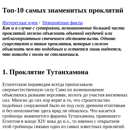
Топ-10 самых знаменитых проклятий
Интересные идеи
/
Невероятные факты
Как и в случае с суевериями, возникновение большей части
проклятий можно объяснить обычной неудачей или
неблагоприятным стечением обстоятельств. Однако
существуют и такие проклятия, которые сложно
объяснить чем-то подобным и остается лишь надеется,
что никогда с ними не столкнешься.
1. Проклятие Тутанхамона
Египетским пирамидам всегда приписывали
сверхъестественную силу. Само их возникновение
объяснялось разными версиями, вплоть до участия внеземных
сил. Многие до сих пор верят в то, что строительство
подобных сооружений было не под силу древним египтянам
и без инопланетян здесь вряд ли обошлось. Что касается
гробницы знаменитого фараона Тутанхамона, правившего
Египтом в конце XIV века до н.э., то именно с открытием
этой гробницы связано одно из самых известных проклятий.