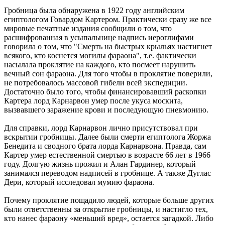
Гробница была обнаружена в 1922 году английским
египтологом Говардом Картером. Практически сразу же все
мировые печатные издания сообщили о том, что
расшифрованная в усыпальнице надпись иероглифами
говорила о том, что "Смерть на быстрых крыльях настигнет
всякого, кто коснется могилы фараона", т.е. фактически
насылала проклятие на каждого, кто посмеет нарушить
вечный сон фараона. Для того чтобы в проклятие поверили,
не потребовалось массовой гибели всей экспедиции.
Достаточно было того, чтобы финансировавший раскопки
Картера лорд Карнарвон умер после укуса москита,
вызвавшего заражение крови и последующую пневмонию.
Для справки, лорд Карнарвон лично присутствовал при
вскрытии гробницы. Далее были смерти египтолога Жоржа
Бенедита и сводного брата лорда Карнарвона. Правда, сам
Картер умер естественной смертью в возрасте 66 лет в 1966
году. Долгую жизнь прожил и Алан Гардинер, который
занимался переводом надписей в гробнице. А также Дуглас
Дери, который исследовал мумию фараона.
Почему проклятие пощадило людей, которые больше других
были ответственны за открытие гробницы, и настигло тех,
кто нанес фараону «меньший вред», остается загадкой. Либо