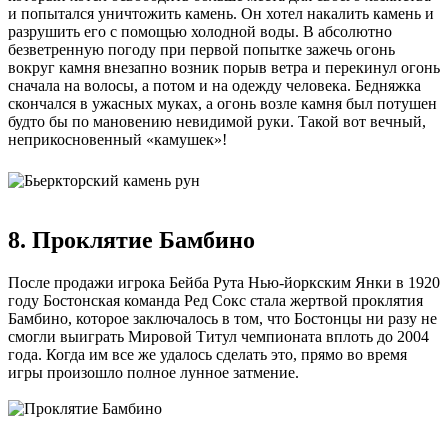
и попытался уничтожить камень. Он хотел накалить камень и
разрушить его с помощью холодной воды. В абсолютно
безветренную погоду при первой попытке зажечь огонь
вокруг камня внезапно возник порыв ветра и перекинул огонь
сначала на волосы, а потом и на одежду человека. Бедняжка
скончался в ужасных муках, а огонь возле камня был потушен
будто бы по мановению невидимой руки. Такой вот вечный,
неприкосновенный «камушек»!
8. Проклятие Бамбино
После продажи игрока Бейба Рута Нью-йоркским Янки в 1920
году Бостонская команда Ред Сокс стала жертвой проклятия
Бамбино, которое заключалось в том, что Бостонцы ни разу не
смогли выиграть Мировой Титул чемпионата вплоть до 2004
года. Когда им все же удалось сделать это, прямо во время
игры произошло полное лунное затмение.