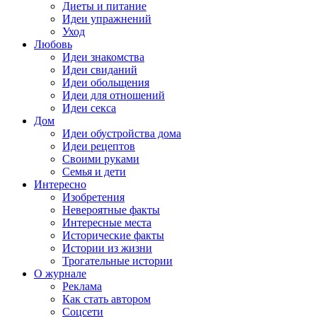
Диеты и питание
Идеи упражнений
Уход
Любовь
Идеи знакомства
Идеи свиданий
Идеи обольщения
Идеи для отношений
Идеи секса
Дом
Идеи обустройства дома
Идеи рецептов
Своими руками
Семья и дети
Интересно
Изобретения
Невероятные факты
Интересные места
Исторические факты
Истории из жизни
Трогательные истории
О журнале
Реклама
Как стать автором
Соцсети