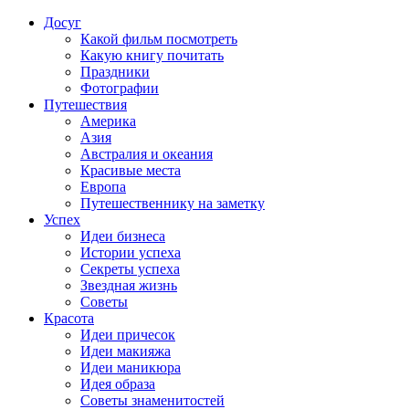
Досуг
Какой фильм посмотреть
Какую книгу почитать
Праздники
Фотографии
Путешествия
Америка
Азия
Австралия и океания
Красивые места
Европа
Путешественнику на заметку
Успех
Идеи бизнеса
Истории успеха
Секреты успеха
Звездная жизнь
Советы
Красота
Идеи причесок
Идеи макияжа
Идеи маникюра
Идея образа
Советы знаменитостей