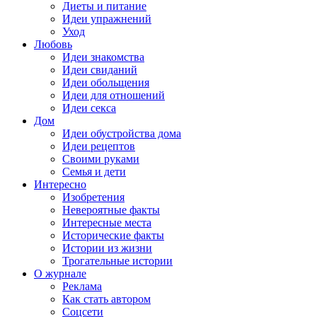
Диеты и питание
Идеи упражнений
Уход
Любовь
Идеи знакомства
Идеи свиданий
Идеи обольщения
Идеи для отношений
Идеи секса
Дом
Идеи обустройства дома
Идеи рецептов
Своими руками
Семья и дети
Интересно
Изобретения
Невероятные факты
Интересные места
Исторические факты
Истории из жизни
Трогательные истории
О журнале
Реклама
Как стать автором
Соцсети