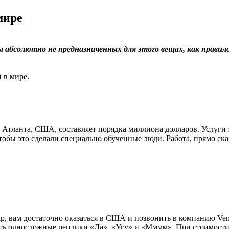
мире
 абсолютно не предназначенных для этого вещах, как правил
 в мире.
Атланта, США, составляет порядка миллиона долларов. Услуги э
тобы это сделали специально обученные люди. Работа, прямо ска
ар, вам достаточно оказаться в США и позвонить в компанию Ven
ять односложные реплики «Да», «Угу» и «Мммм». При стоимости 