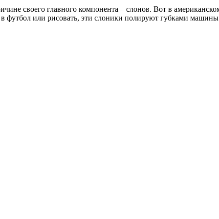
чине своего главного компонента – слонов. Вот в американском з
ь в футбол или рисовать, эти слоники полируют губками машины 