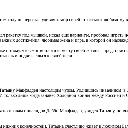
м году не перестал удивлять мир своей страстью к любимому ви
жал ракетку под мышкой, искал еще варианты, пробовал играть н
х важных достижения: любимая жена и игра, в которой он наслаж
уже потому, что смог воплотить мечту своей жизни – представи
ботаешь и подвигаешься к своей цели.
атьяну Макфадден настоящим чудом. Родившись инвалидом в Ле
. И только лишь когда занавес Холодной войны между Россией и
по правам инвалидов Дебби Макфадден, увидев Татьяну, поняла,
ом нижних конечностей), Татьяна счастливо живет в любимом Ба