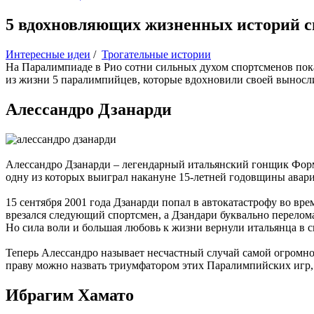
5 вдохновляющих жизненных историй с
Интересные идеи
/
Трогательные истории
На Паралимпиаде в Рио сотни сильных духом спортсменов пока
из жизни 5 паралимпийцев, которые вдохновили своей выносл
Алессандро Дзанарди
Алессандро Дзанарди – легендарный итальянский гонщик Форм
одну из которых выиграл накануне 15-летней годовщины аварии
15 сентября 2001 года Дзанарди попал в автокатастрофу во вре
врезался следующий спортсмен, а Дзандари буквально переломал
Но сила воли и большая любовь к жизни вернули итальянца в сп
Теперь Алессандро называет несчастный случай самой огромной
праву можно назвать триумфатором этих Паралимпийских игр,
Ибрагим Хамато