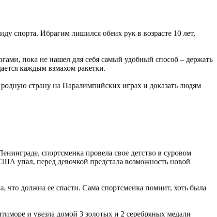
ду спорта. Ибрагим лишился обеих рук в возрасте 10 лет,
огами, пока не нашел для себя самый удобный способ – держать
дается каждым взмахом ракетки.
ть родную страну на Паралимпийских играх и доказать людям
нинграде, спортсменка провела свое детство в суровом
 США упал, перед девочкой предстала возможность новой
 что должна ее спасти. Сама спортсменка помнит, хоть была
лтиморе и увезла домой 3 золотых и 2 серебряных медали