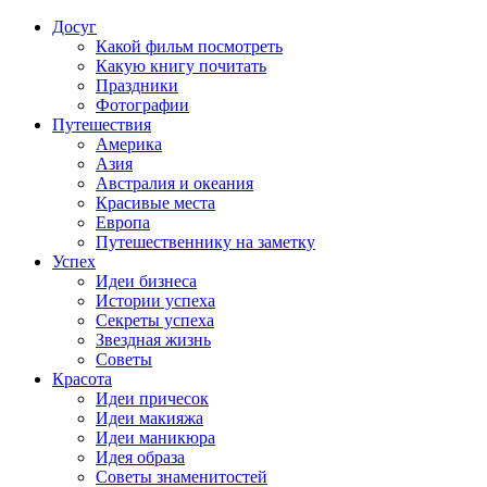
Досуг
Какой фильм посмотреть
Какую книгу почитать
Праздники
Фотографии
Путешествия
Америка
Азия
Австралия и океания
Красивые места
Европа
Путешественнику на заметку
Успех
Идеи бизнеса
Истории успеха
Секреты успеха
Звездная жизнь
Советы
Красота
Идеи причесок
Идеи макияжа
Идеи маникюра
Идея образа
Советы знаменитостей