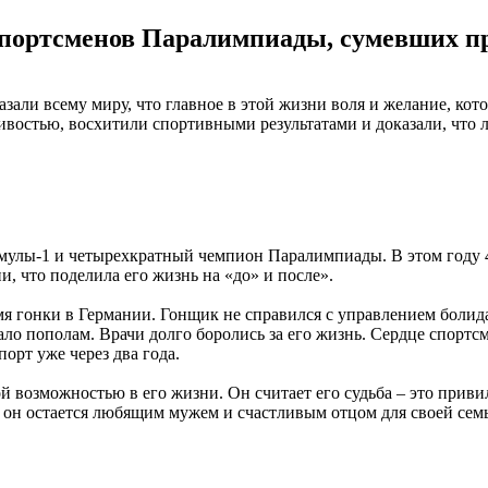
портсменов Паралимпиады, сумевших пр
зали всему миру, что главное в этой жизни воля и желание, ко
ивостью, восхитили спортивными результатами и доказали, что
улы-1 и четырехкратный чемпион Паралимпиады. В этом году 49
, что поделила его жизнь на «до» и после».
мя гонки в Германии. Гонщик не справился с управлением болида,
о пополам. Врачи долго боролись за его жизнь. Сердце спортсмен
орт уже через два года.
 возможностью в его жизни. Он считает его судьба – это приви
 он остается любящим мужем и счастливым отцом для своей сем