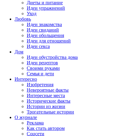
Диеты и питание
Идеи упражнений
Уход
Любовь
Идеи знакомства
Идеи свиданий
Идеи обольщения
Идеи для отношений
Идеи секса
Дом
Идеи обустройства дома
Идеи рецептов
Своими руками
Семья и дети
Интересно
Изобретения
Невероятные факты
Интересные места
Исторические факты
Истории из жизни
Трогательные истории
О журнале
Реклама
Как стать автором
Соцсети