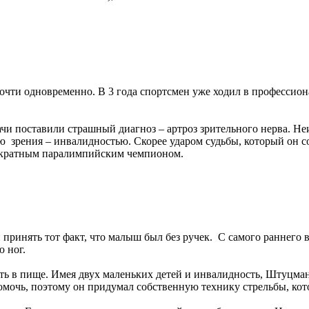
почти одновременно. В 3 года спортсмен уже ходил в профессио
рачи поставили страшный диагноз – артроз зрительного нерва. Не
ю зрения – инвалидностью. Скорее ударом судьбы, который он с
микратным паралимпийским чемпионом.
принять тот факт, что малыш был без ручек. С самого раннего во
ю ног.
ость в пище. Имея двух маленьких детей и инвалидность, Штуцма
омочь, поэтому он придумал собственную технику стрельбы, кото