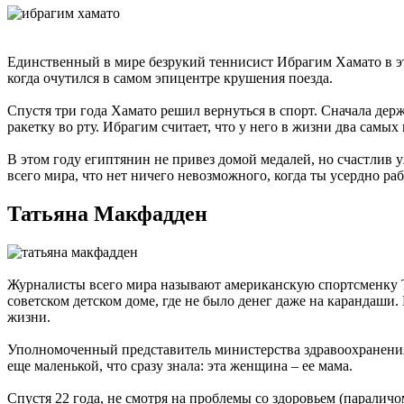
Единственный в мире безрукий теннисист Ибрагим Хамато в это
когда очутился в самом эпицентре крушения поезда.
Спустя три года Хамато решил вернуться в спорт. Сначала дер
ракетку во рту. Ибрагим считает, что у него в жизни два самы
В этом году египтянин не привез домой медалей, но счастлив 
всего мира, что нет ничего невозможного, когда ты усердно ра
Татьяна Макфадден
Журналисты всего мира называют американскую спортсменку Т
советском детском доме, где не было денег даже на карандаши
жизни.
Уполномоченный представитель министерства здравоохранения 
еще маленькой, что сразу знала: эта женщина – ее мама.
Спустя 22 года, не смотря на проблемы со здоровьем (паралич