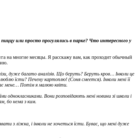
а пиццу или просто прогулялись в парке? Что интересного у
уга на многие месяцы. Я расскажу вам, как проходит обычный
пию.
лізи, дуже багато аналізів. Що беруть? Беруть кров… Інколи це
юблю їсти? Печену картоплю! (Соня смеется). Інколи мені її
хає мене… Потім я малюю квіти.
воїми однокласниками. Вони розповідають мені новини зі школи і
м, бо нема з ким.
вати з ліжка, і інколи не хочеться їсти. Буває, що мені дуже