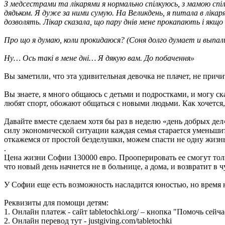
З медсестрами та лікарями я нормально спілкуюсь, з мамою спіл
дядьком. Я дуже за ними сумую. На Великдень, я питала в лікар
дозволять. Лікар сказала, що пару днів мене прокапають і якщо 
Про що я думаю, коли прокидаюся? (Соня долго думает и выпал
Ну… Ось такі в мене дні… Я дякую вам. До побачення»
Вы заметили, что эта удивительная девочка не плачет, не причи
Вы знаете, я много общаюсь с детьми и подростками, и могу с
любят спорт, обожают общаться с новыми людьми. Как хочется,
Давайте вместе сделаем хотя бы раз в неделю «день добрых дел
силу экономической ситуации каждая семья старается уменьшит
откажемся от простой безделушки, можем спасти не одну жизн
.
Цена жизни Софии 130000 евро. Прооперировать ее смогут толь
что новый день начнется не в больнице, а дома, и возвратит в 
У Софии еще есть возможность насладится юностью, но время 
Реквизиты для помощи детям:
1. Онлайн платеж - сайт tabletochki.org/ – кнопка "Помочь сейч
2. Онлайн перевод тут - justgiving.com/tabletochki