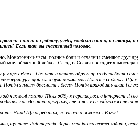
ракали, пошли на работу, учебу, сходили в кино, на танцы, н
лились? Если так, вы счастливый человек.
ьно. Монотонные часы, полные боли и отчаяния сменяют друг др
трый миелобластный лейкоз. Сегодня София проходит химиотера
нці я прокидаюсь і до мене в палату одразу приходять брати ана
 температуру, щоб вона була нормальна. Потім я снідаю… Що я л
. Потім я плету браслети з бісеру Потім приходить лікар і слу
 від них мені погано. Після обіду я переписуюсь в інтернеті зі с
подіваюся наздогнати програму, але зараз я не займаюся навчання
спати. Ні-ні! Ще перед тим, як заснути, я молюся Богові.
мію, що таке хіміотерапія. Зараз мені інколи важко ходити, вста