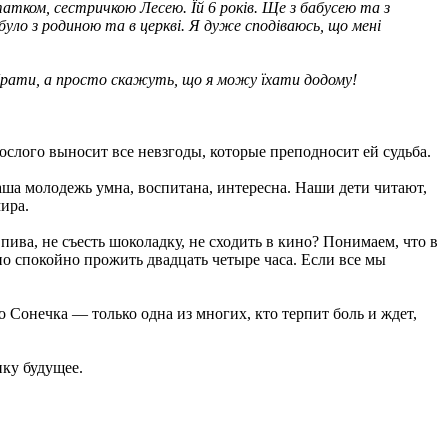
татком, сестричкою Лесею. Їй 6 років. Ще з бабусею та з
було з родиною та в церкві. Я дуже сподіваюсь, що мені
 брати, а просто скажуть, що я можу їхати додому!
зрослого выносит все невзгоды, которые преподносит ей судьба.
аша молодежь умна, воспитана, интересна. Наши дети читают,
ира.
пива, не съесть шоколадку, не сходить в кино? Понимаем, что в
но спокойно прожить двадцать четыре часа. Если все мы
 Сонечка — только одна из многих, кто терпит боль и ждет,
нку будущее.