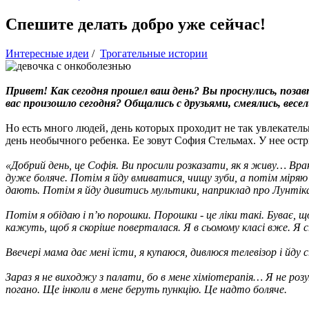
Спешите делать добро уже сейчас!
Интересные идеи
/
Трогательные истории
Привет! Как сегодня прошел ваш день? Вы проснулись, позавт
вас произошло сегодня? Общались с друзьями, смеялись, весе
Но есть много людей, день которых проходит не так увлекател
день необычного ребенка. Ее зовут София Стельмах. У нее ос
«Добрий день, це Софія. Ви просили розказати, як я живу… Вра
дуже боляче. Потім я йду вмиватися, чищу зуби, а потім міряю
дають. Потім я йду дивитись мультики, наприклад про Лунтіка
Потім я обідаю і п’ю порошки. Порошки - це ліки такі. Буває, що
кажуть, щоб я скоріше поверталася. Я в сьомому класі вже. Я с
Ввечері мама дає мені їсти, я купаюся, дивлюся телевізор і йду 
Зараз я не виходжу з палати, бо в мене хіміотерапія… Я не розу
погано. Ще інколи в мене беруть пункцію. Це надто боляче.