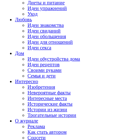
Диеты и питание
Идеи упражнений
Уход
Любовь
Идеи знакомства
Идеи свиданий
Идеи обольщения
Идеи для отношений
Идеи секса
Дом
Идеи обустройства дома
Идеи рецептов
Своими руками
Семья и дети
Интересно
Изобретения
Невероятные факты
Интересные места
Исторические факты
Истории из жизни
Трогательные истории
О журнале
Реклама
Как стать автором
Соцсети