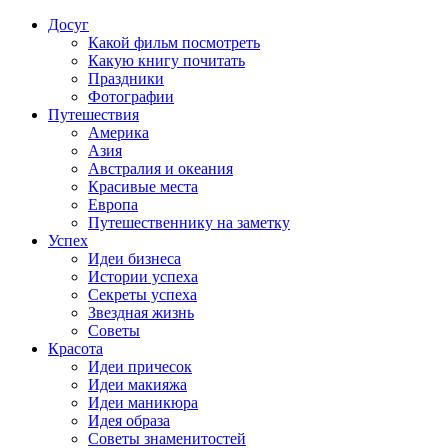
Досуг
Какой фильм посмотреть
Какую книгу почитать
Праздники
Фотографии
Путешествия
Америка
Азия
Австралия и океания
Красивые места
Европа
Путешественнику на заметку
Успех
Идеи бизнеса
Истории успеха
Секреты успеха
Звездная жизнь
Советы
Красота
Идеи причесок
Идеи макияжа
Идеи маникюра
Идея образа
Советы знаменитостей