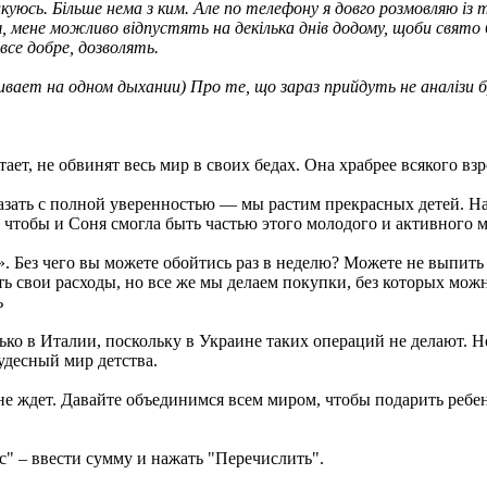
куюсь. Більше нема з ким. Але по телефону я довго розмовляю із 
я, мене можливо відпустять на декілька днів додому, щоби свято 
все добре, дозволять.
ивает на одном дыхании) Про те, що зараз прийдуть не аналізи
тает, не обвинят весь мир в своих бедах. Она храбрее всякого в
казать с полной уверенностью — мы растим прекрасных детей. Н
 чтобы и Соня смогла быть частью этого молодого и активного м
». Без чего вы можете обойтись раз в неделю? Можете не выпить 
ь свои расходы, но все же мы делаем покупки, без которых мож
ь
ко в Италии, поскольку в Украине таких операций не делают. Но
чудесный мир детства.
не ждет. Давайте объединимся всем миром, чтобы подарить ребе
ас" – ввести сумму и нажать "Перечислить".