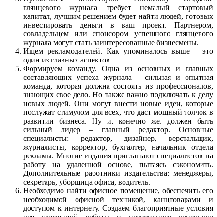
глянцевого журнала требует немалый стартовый
капитал, лучшим решением будет найти людей, готовых
инвестировать деньги в ваш проект. Партнером,
совладельцем или спонсором успешного глянцевого
журнала могут стать заинтересованные бизнесмены.
Ищем рекламодателей. Как упоминалось выше – это
один из главных аспектов.
Формируем команду. Одна из основных и главных
составляющих успеха журнала – сильная и опытная
команда, которая должна состоять из профессионалов,
знающих свое дело. Но также важно подключать к делу
новых людей. Они могут внести новые идеи, которые
послужат стимулом для всех, что даст мощный толчок в
развитии бизнеса. Ну и, конечно же, должен быть
сильный лидер – главный редактор. Основные
специалисты: редактор, дизайнер, верстальщик,
журналисты, корректор, бухгалтер, начальник отдела
рекламы. Многие издания приглашают специалистов на
работу на удаленной основе, пытаясь сэкономить.
Дополнительные работники издательства: менеджеры,
секретарь, уборщица офиса, водитель.
Необходимо найти офисное помещение, обеспечить его
необходимой офисной техникой, канцтоварами и
доступом к интернету. Создаем благоприятные условия
для слаженной работы и позитивного конечного