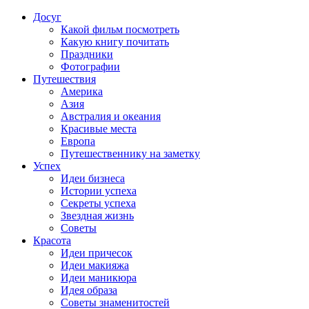
Досуг
Какой фильм посмотреть
Какую книгу почитать
Праздники
Фотографии
Путешествия
Америка
Азия
Австралия и океания
Красивые места
Европа
Путешественнику на заметку
Успех
Идеи бизнеса
Истории успеха
Секреты успеха
Звездная жизнь
Советы
Красота
Идеи причесок
Идеи макияжа
Идеи маникюра
Идея образа
Советы знаменитостей