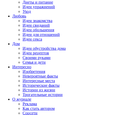
Диеты и питание
Идеи упражнений
Уход
Любовь
Идеи знакомства
Идеи свиданий
Идеи обольщения
Идеи для отношений
Идеи секса
Дом
Идеи обустройства дома
Идеи рецептов
Своими руками
Семья и дети
Интересно
Изобретения
Невероятные факты
Интересные места
Исторические факты
Истории из жизни
Трогательные истории
О журнале
Реклама
Как стать автором
Соцсети