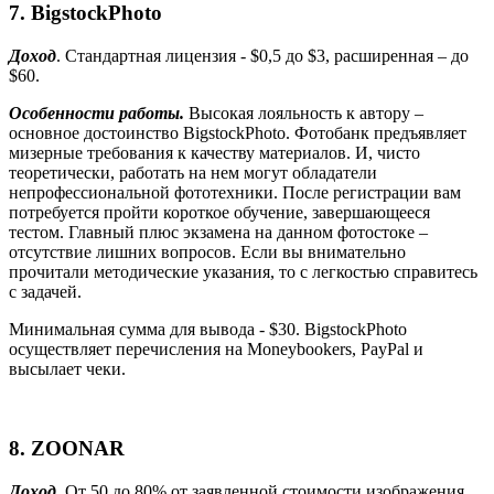
7.
BigstockPhoto
Доход
. Стандартная лицензия - $0,5 до $3, расширенная – до
$60.
Особенности работы.
Высокая лояльность к автору –
основное достоинство
BigstockPhoto
. Фотобанк предъявляет
мизерные требования к качеству материалов. И, чисто
теоретически, работать на нем могут обладатели
непрофессиональной фототехники. После регистрации вам
потребуется пройти короткое обучение, завершающееся
тестом. Главный плюс экзамена на данном фотостоке –
отсутствие лишних вопросов. Если вы внимательно
прочитали методические указания, то с легкостью справитесь
с задачей.
Минимальная сумма для вывода - $30.
BigstockPhoto
осуществляет перечисления на Moneybookers, PayPal и
высылает чеки.
8.
ZOONAR
Доход
. От 50 до 80% от заявленной стоимости изображения,