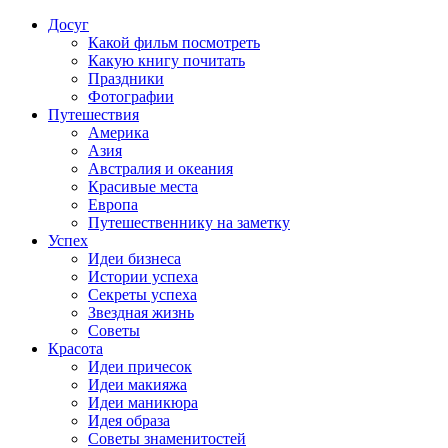
Досуг
Какой фильм посмотреть
Какую книгу почитать
Праздники
Фотографии
Путешествия
Америка
Азия
Австралия и океания
Красивые места
Европа
Путешественнику на заметку
Успех
Идеи бизнеса
Истории успеха
Секреты успеха
Звездная жизнь
Советы
Красота
Идеи причесок
Идеи макияжа
Идеи маникюра
Идея образа
Советы знаменитостей