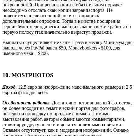
погрешностей. При регистрации в обязательном порядке
необходимо отослать скан-копии загранпаспорта. Не
поленитесь после основной анкеты заполнить
дополнительный опросник. Тогда в качестве поощрения
сервис будет периодически выводить ваши свежие работы на
первую полосу (так значительно вырастут продажи).
Выплаты осуществляют не чаще 1 раза в месяц. Минимум для
вывода через PayPal равен $50, Moneybookers - $100, для
именного чека – $200.
10.
MOSTPHOTOS
Доход
. 12.5 евро за изображение максимального размера и 2.5
евро за фото для веба.
Особенности работы.
Достаточно нетривиальный фотосток,
он более походит на тематический портал для фотографов,
нежели на площадку по продаже снимков. Помимо
выставления работ, авторы обмениваются комментариями,
ставят друг другу оценки и делятся полезными советами.
Экзамен отсутствует, как и модерация изображений. Однако
вас могут забанить на основании жалоб других