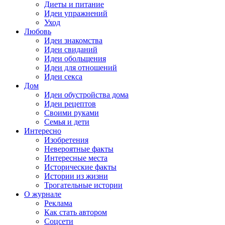
Диеты и питание
Идеи упражнений
Уход
Любовь
Идеи знакомства
Идеи свиданий
Идеи обольщения
Идеи для отношений
Идеи секса
Дом
Идеи обустройства дома
Идеи рецептов
Своими руками
Семья и дети
Интересно
Изобретения
Невероятные факты
Интересные места
Исторические факты
Истории из жизни
Трогательные истории
О журнале
Реклама
Как стать автором
Соцсети