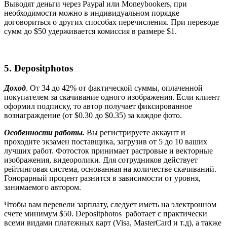
Выводят деньги через Paypal или
M
oneybookers, при
необходимости можно в индивидуальном порядке
договориться о других способах перечисления. При переводе
сумм до $50 удерживается комиссия в размере $1.
5.
Depositphotos
Доход
. От 34 до 42% от фактической суммы, оплаченной
покупателем за скачивание одного изображения. Если клиент
оформил подписку, то автор получает фиксированное
вознаграждение (от $0.30 до $0.35) за каждое фото.
Особенности работы.
Вы регистрируете аккаунт и
проходите экзамен поставщика, загрузив от 5 до 10 ваших
лучших работ. Фотосток принимает растровые и векторные
изображения, видеоролики. Для сотрудников действует
рейтинговая система, основанная на количестве скачиваний.
Гонорарный процент разнится в зависимости от уровня,
занимаемого автором.
Чтобы вам перевели зарплату, следует иметь на электронном
счете минимум $50.
Depositphotos
работает с практически
всеми видами платежных карт (Visa, MasterCard и т.д), а также