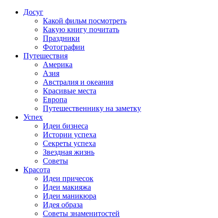
Досуг
Какой фильм посмотреть
Какую книгу почитать
Праздники
Фотографии
Путешествия
Америка
Азия
Австралия и океания
Красивые места
Европа
Путешественнику на заметку
Успех
Идеи бизнеса
Истории успеха
Секреты успеха
Звездная жизнь
Советы
Красота
Идеи причесок
Идеи макияжа
Идеи маникюра
Идея образа
Советы знаменитостей