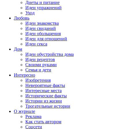
Диеты и питание
Идеи упражнений
Уход
Любовь
Идеи знакомства
Идеи свиданий
Идеи обольщения
Идеи для отношений
Идеи секса
Дом
Идеи обустройства дома
Идеи рецептов
Своими руками
Семья и дети
Интересно
Изобретения
Невероятные факты
Интересные места
Исторические факты
Истории из жизни
Трогательные истории
О журнале
Реклама
Как стать автором
Соцсети