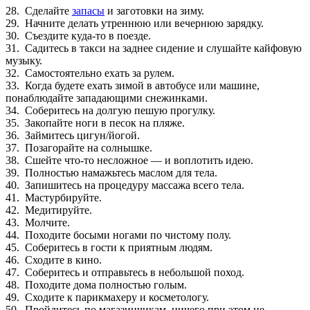
28. Сделайте
запасы
и заготовки на зиму.
29. Начните делать утреннюю или вечернюю зарядку.
30. Съездите куда-то в поезде.
31. Садитесь в такси на заднее сидение и слушайте кайфовую
музыку.
32. Самостоятельно ехать за рулем.
33. Когда будете ехать зимой в автобусе или машине,
понаблюдайте западающими снежинками.
34. Соберитесь на долгую пешую прогулку.
35. Закопайте ноги в песок на пляже.
36. Займитесь цигун/йогой.
37. Позагорайте на солнышке.
38. Сшейте что-то несложное — и воплотить идею.
39. Полностью намажьтесь маслом для тела.
40. Запишитесь на процедуру массажа всего тела.
41. Мастурбируйте.
42. Медитируйте.
43. Молчите.
44. Походите босыми ногами по чистому полу.
45. Соберитесь в гости к приятным людям.
46. Сходите в кино.
47. Соберитесь и отправьтесь в небольшой поход.
48. Походите дома полностью голым.
49. Сходите к парикмахеру и косметологу.
50. Пройдитесь по магазинчикам, ничего при этом не