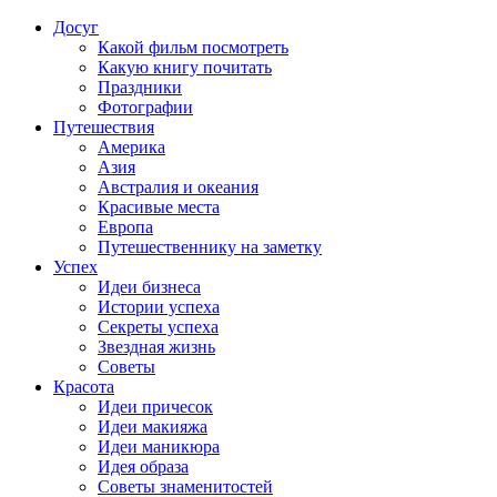
Досуг
Какой фильм посмотреть
Какую книгу почитать
Праздники
Фотографии
Путешествия
Америка
Азия
Австралия и океания
Красивые места
Европа
Путешественнику на заметку
Успех
Идеи бизнеса
Истории успеха
Секреты успеха
Звездная жизнь
Советы
Красота
Идеи причесок
Идеи макияжа
Идеи маникюра
Идея образа
Советы знаменитостей