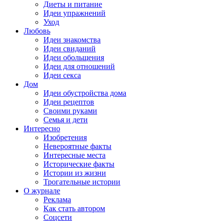
Диеты и питание
Идеи упражнений
Уход
Любовь
Идеи знакомства
Идеи свиданий
Идеи обольщения
Идеи для отношений
Идеи секса
Дом
Идеи обустройства дома
Идеи рецептов
Своими руками
Семья и дети
Интересно
Изобретения
Невероятные факты
Интересные места
Исторические факты
Истории из жизни
Трогательные истории
О журнале
Реклама
Как стать автором
Соцсети