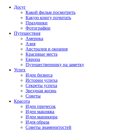
Досуг
Какой фильм посмотреть
Какую книгу почитать
Праздники
Фотографии
Путешествия
Америка
Азия
Австралия и океания
Красивые места
Европа
Путешественнику на заметку
Успех
Идеи бизнеса
Истории успеха
Секреты успеха
Звездная жизнь
Советы
Красота
Идеи причесок
Идеи макияжа
Идеи маникюра
Идея образа
Советы знаменитостей