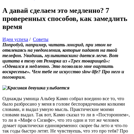
А давай сделаем это медленно? 7
проверенных способов, как замедлить
время
Идеи успеха
/
Советы
Попробуй, например, читать лонгрид, при этом не
отвлекаясь на уведомления, которые падают на твой
телефон. Увидишь, мультитаскинг дается легче. Вот
цитата в тему от Ремарка из «Трех товарищей»:
«Одевался я медленно. Это позволяло мне ощутить
воскресенье». Чем тебе не искусство slow-life? Про него и
поговорим.
Однажды умница Альбер Камю собрал воедино все то, что
было разбросано у меня в голове беспорядочными колкими
словами, и выдал умную мысль. Практические моими
словами выдал. Так вот, Камю сказал то ли в «Постороннем»,
то ли в «Мифе о Сизифе», что это один и тот же человек
думает практически единовременно: скорее бы лето и что-то
так годы быстро летят. Не чувствуешь, что это про тебя? Про