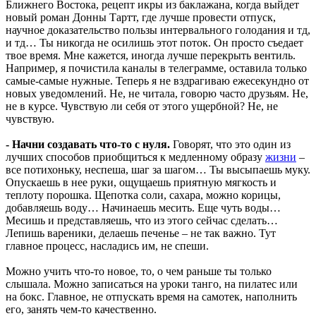
Ближнего Востока, рецепт икры из баклажана, когда выйдет
новый роман Донны Тартт, где лучше провести отпуск,
научное доказательство пользы интервального голодания и тд,
и тд… Ты никогда не осилишь этот поток. Он просто съедает
твое время. Мне кажется, иногда лучше перекрыть вентиль.
Например, я почистила каналы в телеграмме, оставила только
самые-самые нужные. Теперь я не вздрагиваю ежесекундно от
новых уведомлений. Не, не читала, говорю часто друзьям. Не,
не в курсе. Чувствую ли себя от этого ущербной? Не, не
чувствую.
- Начни создавать что-то с нуля.
Говорят, что это один из
лучших способов приобщиться к медленному образу
жизни
–
все потихоньку, неспеша, шаг за шагом… Ты высыпаешь муку.
Опускаешь в нее руки, ощущаешь приятную мягкость и
теплоту порошка. Щепотка соли, сахара, можно корицы,
добавляешь воду… Начинаешь месить. Еще чуть воды…
Месишь и представляешь, что из этого сейчас сделать…
Лепишь вареники, делаешь печенье – не так важно. Тут
главное процесс, насладись им, не спеши.
Можно учить что-то новое, то, о чем раньше ты только
слышала. Можно записаться на уроки танго, на пилатес или
на бокс. Главное, не отпускать время на самотек, наполнить
его, занять чем-то качественно.