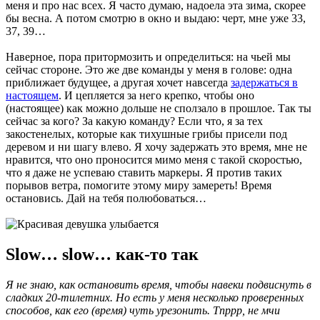
меня и про нас всех. Я часто думаю, надоела эта зима, скорее
бы весна. А потом смотрю в окно и выдаю: черт, мне уже 33,
37, 39…
Наверное, пора притормозить и определиться: на чьей мы
сейчас стороне. Это же две команды у меня в голове: одна
приближает будущее, а другая хочет навсегда
задержаться в
настоящем
. И цепляется за него крепко, чтобы оно
(настоящее) как можно дольше не сползало в прошлое. Так ты
сейчас за кого? За какую команду? Если что, я за тех
закостенелых, которые как тихушные грибы присели под
деревом и ни шагу влево. Я хочу задержать это время, мне не
нравится, что оно проносится мимо меня с такой скоростью,
что я даже не успеваю ставить маркеры. Я против таких
порывов ветра, помогите этому миру замереть! Время
остановись. Дай на тебя полюбоваться…
Slow… slow… как-то так
Я не знаю, как остановить время, чтобы навеки подвиснуть в
сладких 20-тилетних. Но есть у меня несколько проверенных
способов, как его (время) чуть урезонить. Тпррр, не мчи