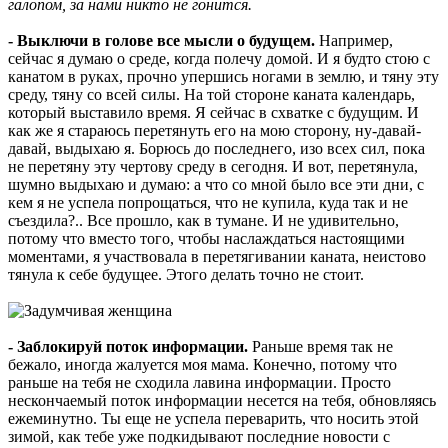
галопом, за нами никто не гонится.
- Выключи в голове все мысли о будущем.
Например,
сейчас я думаю о среде, когда полечу домой. И я будто стою с
канатом в руках, прочно упершись ногами в землю, и тяну эту
среду, тяну со всей силы. На той стороне каната календарь,
который выставило время. Я сейчас в схватке с будущим. И
как же я стараюсь перетянуть его на мою сторону, ну-давай-
давай, выдыхаю я. Борюсь до последнего, изо всех сил, пока
не перетяну эту чертову среду в сегодня. И вот, перетянула,
шумно выдыхаю и думаю: а что со мной было все эти дни, с
кем я не успела попрощаться, что не купила, куда так и не
съездила?.. Все прошло, как в тумане. И не удивительно,
потому что вместо того, чтобы наслаждаться настоящими
моментами, я участвовала в перетягивании каната, неистово
тянула к себе будущее. Этого делать точно не стоит.
- Заблокируй поток информации.
Раньше время так не
бежало, иногда жалуется моя мама. Конечно, потому что
раньше на тебя не сходила лавина информации. Просто
нескончаемый поток информации несется на тебя, обновляясь
ежеминутно. Ты еще не успела переварить, что носить этой
зимой, как тебе уже подкидывают последние новости с