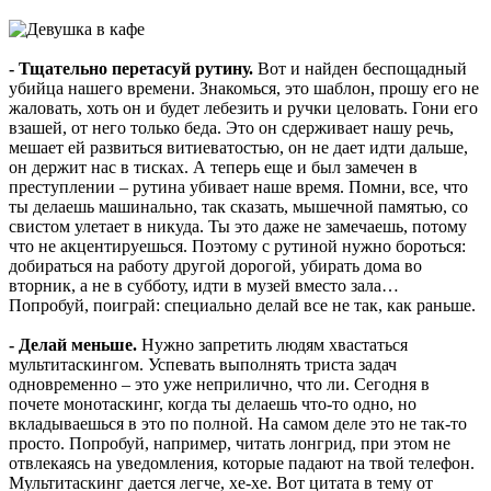
- Тщательно перетасуй рутину.
Вот и найден беспощадный
убийца нашего времени. Знакомься, это шаблон, прошу его не
жаловать, хоть он и будет лебезить и ручки целовать. Гони его
взашей, от него только беда. Это он сдерживает нашу речь,
мешает ей развиться витиеватостью, он не дает идти дальше,
он держит нас в тисках. А теперь еще и был замечен в
преступлении – рутина убивает наше время. Помни, все, что
ты делаешь машинально, так сказать, мышечной памятью, со
свистом улетает в никуда. Ты это даже не замечаешь, потому
что не акцентируешься. Поэтому с рутиной нужно бороться:
добираться на работу другой дорогой, убирать дома во
вторник, а не в субботу, идти в музей вместо зала…
Попробуй, поиграй: специально делай все не так, как раньше.
- Делай меньше.
Нужно запретить людям хвастаться
мультитаскингом. Успевать выполнять триста задач
одновременно – это уже неприлично, что ли. Сегодня в
почете монотаскинг, когда ты делаешь что-то одно, но
вкладываешься в это по полной. На самом деле это не так-то
просто. Попробуй, например, читать лонгрид, при этом не
отвлекаясь на уведомления, которые падают на твой телефон.
Мультитаскинг дается легче, хе-хе. Вот цитата в тему от