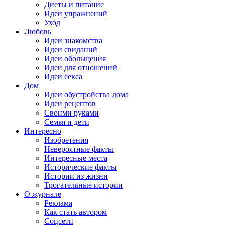
Диеты и питание
Идеи упражнений
Уход
Любовь
Идеи знакомства
Идеи свиданий
Идеи обольщения
Идеи для отношений
Идеи секса
Дом
Идеи обустройства дома
Идеи рецептов
Своими руками
Семья и дети
Интересно
Изобретения
Невероятные факты
Интересные места
Исторические факты
Истории из жизни
Трогательные истории
О журнале
Реклама
Как стать автором
Соцсети