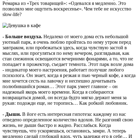
Ремарка из «Трех товарищей»: «Одевался я медленно. Это
позволяло мне ощутить воскресенье». Чем тебе не искусство
slow-life?
- Больше воздуха.
Недалеко от моего дома есть небольшой
уютный парк, я очень люблю пройтись по нему утром перед
завтраком, или пробежаться здесь, когда чувствую застой в
мыслях, или прогуляться по нему вечером, разглядывая, как
стаи снежинок освещаются вечерними фонарями, а то, что не
попадает в прожектор, съедает темнота. Этот парк возле дома
- индикатор моего настроения, работает получше любого
психолога. Он знает, когда я резкая и пью черный кофе, а когда
мне хочется сесть на лавочку и неспешно дочитывать
полюбившийся роман… Этот парк умеет главное – он
надежный якорь моего времени. Когда я собираются
возвращаться домой, он всегда будто мягко держит меня за
рукав: подожди еще, не торопись… Как робкий любовник.
- Дыши.
В йоге есть интересная гипотеза: каждому из нас
отведено определенное количество вдохов. Не разгоняй свою
жизнь, не дыши быстро и жадно. Расслабься. Когда
чувствуешь, что ускоряешься, остановись, замри. А теперь
медленно сделай глубокий вдох, чуть задержи его в себе… И