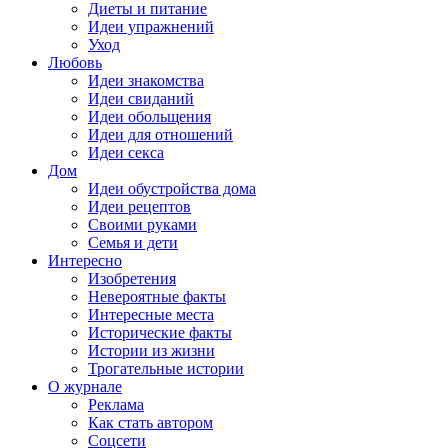
Диеты и питание
Идеи упражнений
Уход
Любовь
Идеи знакомства
Идеи свиданий
Идеи обольщения
Идеи для отношений
Идеи секса
Дом
Идеи обустройства дома
Идеи рецептов
Своими руками
Семья и дети
Интересно
Изобретения
Невероятные факты
Интересные места
Исторические факты
Истории из жизни
Трогательные истории
О журнале
Реклама
Как стать автором
Соцсети