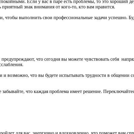
окойными. Если у вас в паре есть проблемы, то это хороший де
приятный знак внимания от кого-то, кто вам нравится.
и, чтобы выполнить свои профессиональные задачи успешно. Бу
ы предупреждают, что сегодня вы можете чувствовать себя напр
сслабления.
и возможно, что вы будете испытывать трудности в общении со
 забывайте, что каждая проблема имеет решение. Переключайтесь 
ройдет для вас энергично и вдохновленно, что поможет вам спр