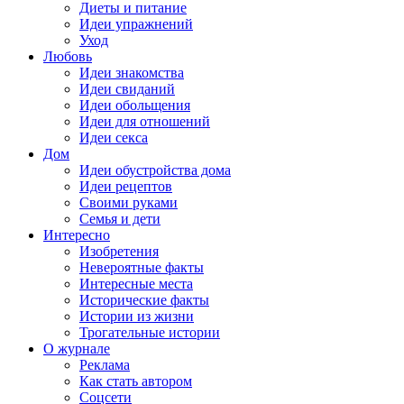
Диеты и питание
Идеи упражнений
Уход
Любовь
Идеи знакомства
Идеи свиданий
Идеи обольщения
Идеи для отношений
Идеи секса
Дом
Идеи обустройства дома
Идеи рецептов
Своими руками
Семья и дети
Интересно
Изобретения
Невероятные факты
Интересные места
Исторические факты
Истории из жизни
Трогательные истории
О журнале
Реклама
Как стать автором
Соцсети