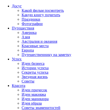
Досуг
Какой фильм посмотреть
Какую книгу почитать
Праздники
Фотографии
Путешествия
Америка
Азия
Австралия и океания
Красивые места
Европа
Путешественнику на заметку
Успех
Идеи бизнеса
Истории успеха
Секреты успеха
Звездная жизнь
Советы
Красота
Идеи причесок
Идеи макияжа
Идеи маникюра
Идея образа
Советы знаменитостей