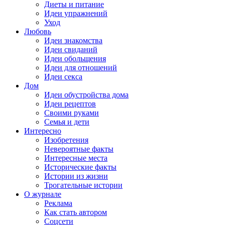
Диеты и питание
Идеи упражнений
Уход
Любовь
Идеи знакомства
Идеи свиданий
Идеи обольщения
Идеи для отношений
Идеи секса
Дом
Идеи обустройства дома
Идеи рецептов
Своими руками
Семья и дети
Интересно
Изобретения
Невероятные факты
Интересные места
Исторические факты
Истории из жизни
Трогательные истории
О журнале
Реклама
Как стать автором
Соцсети