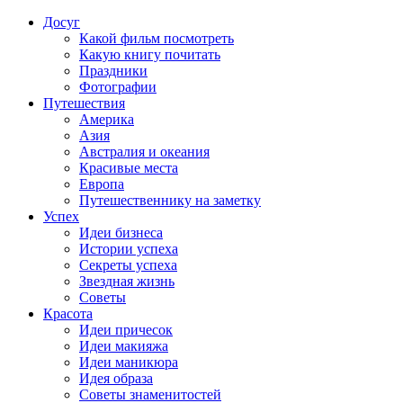
Досуг
Какой фильм посмотреть
Какую книгу почитать
Праздники
Фотографии
Путешествия
Америка
Азия
Австралия и океания
Красивые места
Европа
Путешественнику на заметку
Успех
Идеи бизнеса
Истории успеха
Секреты успеха
Звездная жизнь
Советы
Красота
Идеи причесок
Идеи макияжа
Идеи маникюра
Идея образа
Советы знаменитостей