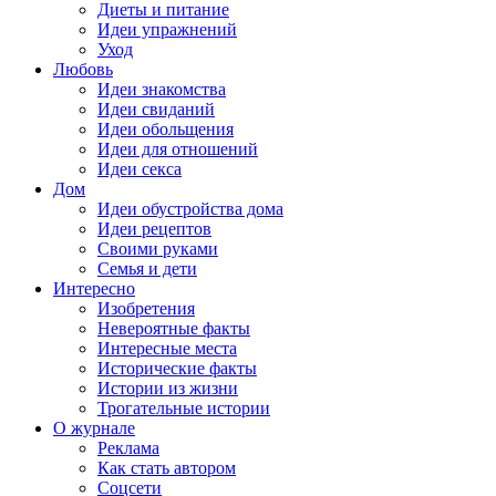
Диеты и питание
Идеи упражнений
Уход
Любовь
Идеи знакомства
Идеи свиданий
Идеи обольщения
Идеи для отношений
Идеи секса
Дом
Идеи обустройства дома
Идеи рецептов
Своими руками
Семья и дети
Интересно
Изобретения
Невероятные факты
Интересные места
Исторические факты
Истории из жизни
Трогательные истории
О журнале
Реклама
Как стать автором
Соцсети