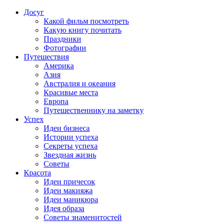
Досуг
Какой фильм посмотреть
Какую книгу почитать
Праздники
Фотографии
Путешествия
Америка
Азия
Австралия и океания
Красивые места
Европа
Путешественнику на заметку
Успех
Идеи бизнеса
Истории успеха
Секреты успеха
Звездная жизнь
Советы
Красота
Идеи причесок
Идеи макияжа
Идеи маникюра
Идея образа
Советы знаменитостей