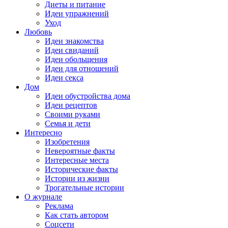
Диеты и питание
Идеи упражнений
Уход
Любовь
Идеи знакомства
Идеи свиданий
Идеи обольщения
Идеи для отношений
Идеи секса
Дом
Идеи обустройства дома
Идеи рецептов
Своими руками
Семья и дети
Интересно
Изобретения
Невероятные факты
Интересные места
Исторические факты
Истории из жизни
Трогательные истории
О журнале
Реклама
Как стать автором
Соцсети