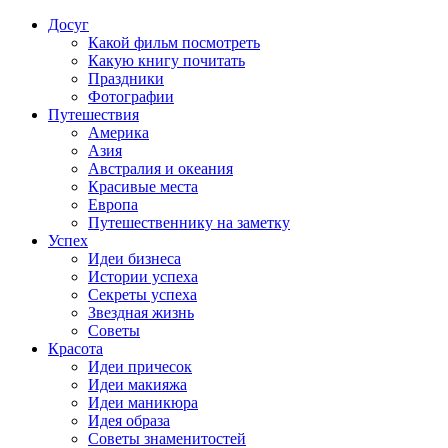
Досуг
Какой фильм посмотреть
Какую книгу почитать
Праздники
Фотографии
Путешествия
Америка
Азия
Австралия и океания
Красивые места
Европа
Путешественнику на заметку
Успех
Идеи бизнеса
Истории успеха
Секреты успеха
Звездная жизнь
Советы
Красота
Идеи причесок
Идеи макияжа
Идеи маникюра
Идея образа
Советы знаменитостей