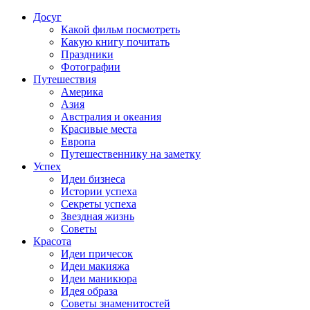
Досуг
Какой фильм посмотреть
Какую книгу почитать
Праздники
Фотографии
Путешествия
Америка
Азия
Австралия и океания
Красивые места
Европа
Путешественнику на заметку
Успех
Идеи бизнеса
Истории успеха
Секреты успеха
Звездная жизнь
Советы
Красота
Идеи причесок
Идеи макияжа
Идеи маникюра
Идея образа
Советы знаменитостей