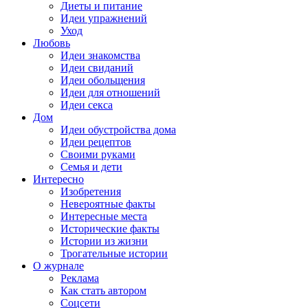
Диеты и питание
Идеи упражнений
Уход
Любовь
Идеи знакомства
Идеи свиданий
Идеи обольщения
Идеи для отношений
Идеи секса
Дом
Идеи обустройства дома
Идеи рецептов
Своими руками
Семья и дети
Интересно
Изобретения
Невероятные факты
Интересные места
Исторические факты
Истории из жизни
Трогательные истории
О журнале
Реклама
Как стать автором
Соцсети