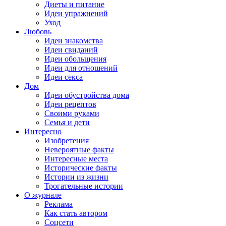
Диеты и питание
Идеи упражнений
Уход
Любовь
Идеи знакомства
Идеи свиданий
Идеи обольщения
Идеи для отношений
Идеи секса
Дом
Идеи обустройства дома
Идеи рецептов
Своими руками
Семья и дети
Интересно
Изобретения
Невероятные факты
Интересные места
Исторические факты
Истории из жизни
Трогательные истории
О журнале
Реклама
Как стать автором
Соцсети