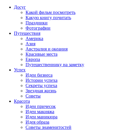
Досуг
Какой фильм посмотреть
Какую книгу почитать
Праздники
Фотографии
Путешествия
Америка
Азия
Австралия и океания
Красивые места
Европа
Путешественнику на заметку
Успех
Идеи бизнеса
Истории успеха
Секреты успеха
Звездная жизнь
Советы
Красота
Идеи причесок
Идеи макияжа
Идеи маникюра
Идея образа
Советы знаменитостей