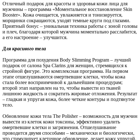
Отличный подарок для красоты и здоровья кожи лица для
мужчины – программа «Моментальное восстановление Skin
Booster». Кожа очищается, увлажняется и тонизируется,
морщинки сокращаются, уходят темные круги под глазами.
Приятный бонус – уникальная техника работы с зоной головы
и плеч, благодаря которой мужчина моментально расслабится,
а его настроение – улучшится.
Для красивого тела
Программа для похудения Body Slimming Program – лучший
подарок от салона Spa Clarins для женщин, стремящихся к
стройной фигуре. Это комплексная программа. На первом
этапе отшелушиваются омертвевшие клетки, чтобы кожа
стала более восприимчивой к дальнейшим процедурам;
второй этап направлен на то, чтобы вывести из тканей
лишнюю жидкость и сократить жировые отложения. Результат
– гладкая и упругая кожа, более четкие контуры и подтянутое
тело.
Обновление кожи тела The Polisher – возможность для мужчин
вывести из клеток кожи токсины, эффективно удалить
омертвевшие клетки и загрязнения. Отшелушивание
проводится двумя способами – механически и биологически,
что стимулирует клеточное обновление, делает кожу упругой,