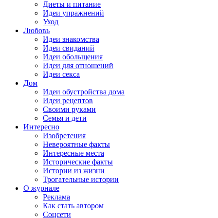
Диеты и питание
Идеи упражнений
Уход
Любовь
Идеи знакомства
Идеи свиданий
Идеи обольщения
Идеи для отношений
Идеи секса
Дом
Идеи обустройства дома
Идеи рецептов
Своими руками
Семья и дети
Интересно
Изобретения
Невероятные факты
Интересные места
Исторические факты
Истории из жизни
Трогательные истории
О журнале
Реклама
Как стать автором
Соцсети