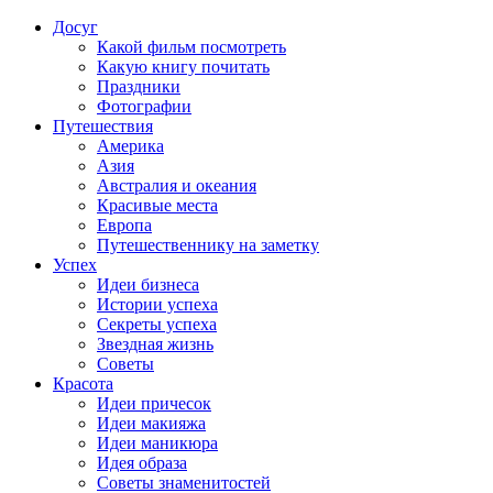
Досуг
Какой фильм посмотреть
Какую книгу почитать
Праздники
Фотографии
Путешествия
Америка
Азия
Австралия и океания
Красивые места
Европа
Путешественнику на заметку
Успех
Идеи бизнеса
Истории успеха
Секреты успеха
Звездная жизнь
Советы
Красота
Идеи причесок
Идеи макияжа
Идеи маникюра
Идея образа
Советы знаменитостей