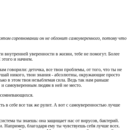
 этом соревновании он не обгонит самоуверенного, потому что
ти внутренней уверенности в жизни, тебе не помогут. Более
С этого и начнем.
ам говорили: деточка, все твои проблемы, от того, что ты не
слушай никого, твои знания - абсолютны, окружающие просто
лько в этом твоя незыблемая сила. Ведь так нам раньше
ь, и самоуверенным людям в ней не место.
я сомневающихся.
ть в себе все так же рулит. А вот с самоуверенностью лучше
система ты знаешь: она защищает нас от вирусов, бактерий.
. Например, благодаря ему ты чувствуешь себя лучше всех.