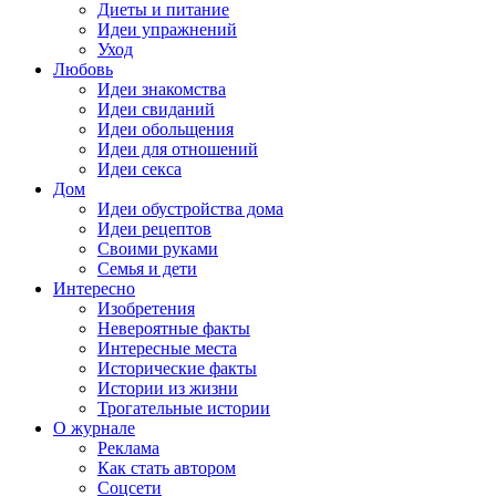
Диеты и питание
Идеи упражнений
Уход
Любовь
Идеи знакомства
Идеи свиданий
Идеи обольщения
Идеи для отношений
Идеи секса
Дом
Идеи обустройства дома
Идеи рецептов
Своими руками
Семья и дети
Интересно
Изобретения
Невероятные факты
Интересные места
Исторические факты
Истории из жизни
Трогательные истории
О журнале
Реклама
Как стать автором
Соцсети