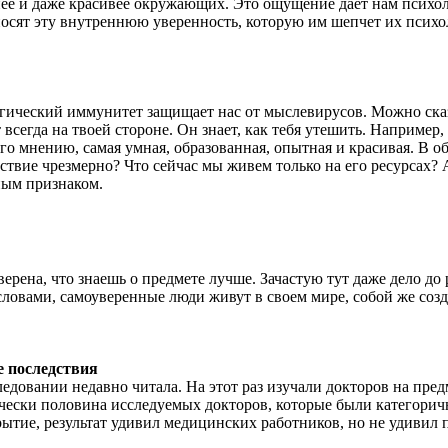
нее и даже красивее окружающих. Это ощущение дает нам психо
носят эту внутреннюю уверенность, которую им шепчет их психо
гический иммунитет защищает нас от мыслевирусов. Можно сказа
егда на твоей стороне. Он знает, как тебя утешить. Например, о
его мнению, самая умная, образованная, опытная и красивая. В
йствие чрезмерно? Что сейчас мы живем только на его ресурсах? А
ным признаком.
рена, что знаешь о предмете лучше. Зачастую тут даже дело до 
словами, самоуверенные люди живут в своем мире, собой же созд
е последствия
едовании недавно читала. На этот раз изучали докторов на пред
ически половина исследуемых докторов, которые были категорич
крытие, результат удивил медицинских работников, но не удивил