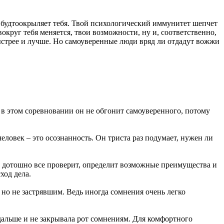
е будтоокрыляет тебя. Твой психологический иммунитет шепчет
вокруг тебя меняется, твои возможности, ну и, соответственно,
 быстрее и лучше. Но самоуверенные люди вряд ли отдадут вожжи
в этом соревновании он не обгонит самоуверенного, потому
век – это осознанность. Он триста раз подумает, нужен ли
он дотошно все проверит, определит возможные преимущества и
ход дела.
о не застрявшим. Ведь иногда сомнения очень легко
 дальше и не закрывала рот сомнениям. Для комфортного