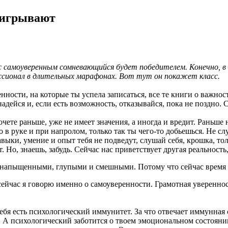
оигрывают
 с самоуверенным сомневающийся будет победителем. Конечно, в
ссионал в длительных марафонах. Вот тут он покажет класс.
ности, на которые ты успела записаться, все те книги о важнос
 надейся и, если есть возможность, отказывайся, пока не поздно. 
ете раньше, уже не имеет значения, а иногда и вредит. Раньше н
ко в руке и при напролом, только так ты чего-то добьешься. Не 
навыки, умение и опыт тебя не подведут, слушай себя, крошка, то
т. Но, знаешь, забудь. Сейчас нас приветствует другая реальност
т напыщенными, глупыми и смешными. Потому что сейчас врем
 сейчас я говорю именно о самоуверенности. Грамотная увереннос
ебя есть психологический иммунитет. За что отвечает иммунная 
 А психологический заботится о твоем эмоциональном состоянии