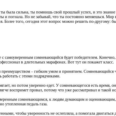
ом ты была сильна, ты помнишь свой прошлый успех, и это знани
, ты и погнала. Но не забывай, что ты постоянно меняешься. Мир 
дня. Более того, сегодня этот вопрос можно решить по-другому:
 с самоуверенным сомневающийся будет победителем. Конечно, 
офессионал в длительных марафонах. Вот тут он покажет класс.
преимуществом – гибким умом и принятием. Сомневающийся чело
ть работать с этими подрядчиками.
рягает, но потом уверенно едет. У сомневающегося есть время, 
ягче воспримет провал, потому что уже рассматривал и такой ис
 умеренным сомневающимся, к людям думающим и оценивающим, н
но утопленная педаль газа.
енными, чтобы уверенность не ослепляла, а помогала двигаться