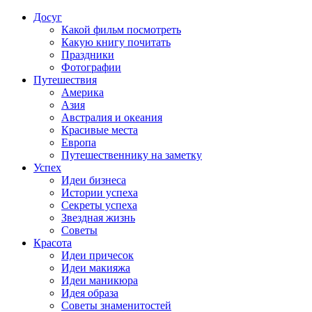
Досуг
Какой фильм посмотреть
Какую книгу почитать
Праздники
Фотографии
Путешествия
Америка
Азия
Австралия и океания
Красивые места
Европа
Путешественнику на заметку
Успех
Идеи бизнеса
Истории успеха
Секреты успеха
Звездная жизнь
Советы
Красота
Идеи причесок
Идеи макияжа
Идеи маникюра
Идея образа
Советы знаменитостей