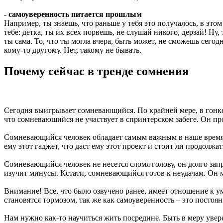
- самоуверенность питается прошлым
Например, ты знаешь, что раньше у тебя это получалось, в эт
тебе: детка, ты их всех порвешь, не слушай никого, дерзай! Ну
ты сама. То, что ты могла вчера, быть может, не сможешь сего
кому-то другому. Нет, такому не бывать.
Почему сейчас в тренде сомнения
Сегодня выигрывает сомневающийся. По крайней мере, в гонке
что сомневающийся не участвует в спринтерском забеге. Он пр
Сомневающийся человек обладает самым важным в наше время 
ему этот гаджет, что даст ему этот проект и стоит ли продолжа
Сомневающийся человек не несется сломя голову, он долго зап
изучит минусы. Кстати, сомневающийся готов к неудачам. Он м
Внимание! Все, что было озвучено ранее, имеет отношение к
становятся тормозом, так же как самоуверенность – это постоян
Нам нужно как-то научиться жить посредине. Быть в меру увер