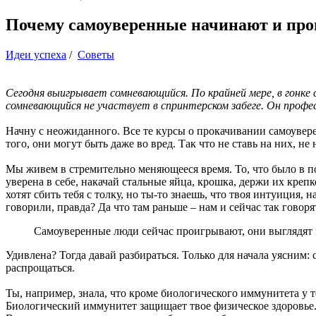
Почему самоуверенные начинают и пр
Идеи успеха
/
Советы
Сегодня выигрывает сомневающийся. По крайней мере, в гонке
сомневающийся не участвует в спринтерском забеге. Он профе
Начну с неожиданного. Все те курсы о прокачивании самоуверен
того, они могут быть даже во вред. Так что не ставь на них, не
Мы живем в стремительно меняющееся время. То, что было в поч
уверена в себе, накачай стальные яйца, крошка, держи их креп
хотят сбить тебя с толку, но ты-то знаешь, что твоя интуиция, 
говорили, правда? Да что там раньше – нам и сейчас так говоря
Самоуверенные люди сейчас проигрывают, они выглядя
Удивлена? Тогда давай разбираться. Только для начала уясним:
распрощаться.
Ты, например, знала, что кроме биологического иммунитета у т
Биологический иммунитет защищает твое физическое здоровье.