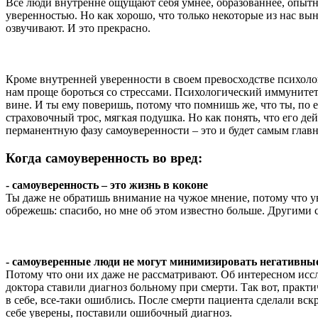
Все люди внутренне ощущают себя умнее, образованнее, опыт
уверенностью. Но как хорошо, что только некоторые из нас вы
озвучивают. И это прекрасно.
Кроме внутренней уверенности в своем превосходстве психоло
нам проще бороться со стрессами. Психологический иммунитет вс
вине. И ты ему поверишь, потому что помнишь же, что ты, по 
страховочный трос, мягкая подушка. Но как понять, что его де
перманентную фазу самоуверенности – это и будет самым глав
Когда самоуверенность во вред:
- самоуверенность – это жизнь в коконе
Ты даже не обратишь внимание на чужое мнение, потому что уве
обрежешь: спасибо, но мне об этом известно больше. Другими 
- самоуверенные люди не могут минимизировать негативны
Потому что они их даже не рассматривают. Об интересном иссл
доктора ставили диагноз больному при смерти. Так вот, практ
в себе, все-таки ошиблись. После смерти пациента сделали вс
себе уверены, поставили ошибочный диагноз.