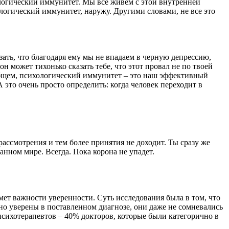
логический иммунитет. Мы все живем с этой внутренней
логический иммунитет, наружу. Другими словами, не все это
ть, что благодаря ему мы не впадаем в черную депрессию,
н может тихонько сказать тебе, что этот провал не по твоей
 общем, психологический иммунитет – это наш эффективный
 это очень просто определить: когда человек переходит в
рассмотрения и тем более принятия не доходит. Ты сразу же
анном мире. Всегда. Пока корона не упадет.
мет важности уверенности. Суть исследования была в том, что
но уверены в поставленном диагнозе, они даже не сомневались
 психотерапевтов – 40% докторов, которые были категорично в