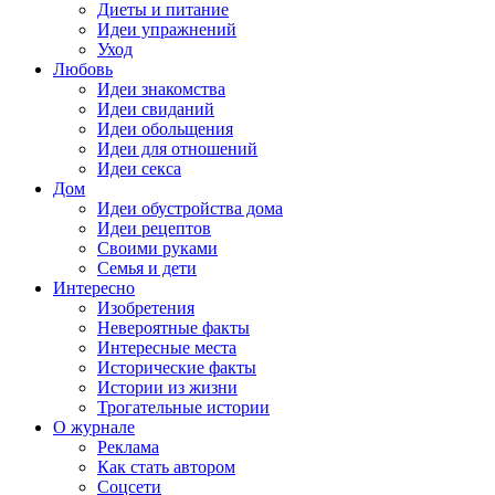
Диеты и питание
Идеи упражнений
Уход
Любовь
Идеи знакомства
Идеи свиданий
Идеи обольщения
Идеи для отношений
Идеи секса
Дом
Идеи обустройства дома
Идеи рецептов
Своими руками
Семья и дети
Интересно
Изобретения
Невероятные факты
Интересные места
Исторические факты
Истории из жизни
Трогательные истории
О журнале
Реклама
Как стать автором
Соцсети