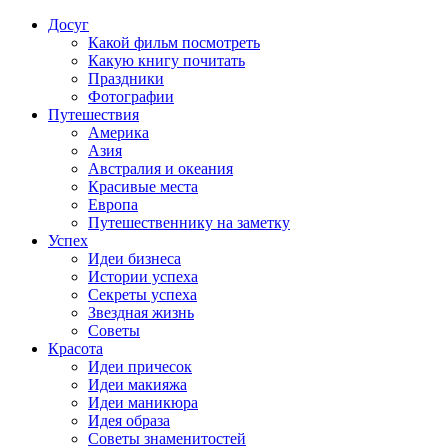
Досуг
Какой фильм посмотреть
Какую книгу почитать
Праздники
Фотографии
Путешествия
Америка
Азия
Австралия и океания
Красивые места
Европа
Путешественнику на заметку
Успех
Идеи бизнеса
Истории успеха
Секреты успеха
Звездная жизнь
Советы
Красота
Идеи причесок
Идеи макияжа
Идеи маникюра
Идея образа
Советы знаменитостей