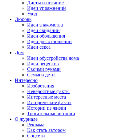
Диеты и питание
Идеи упражнений
Уход
Любовь
Идеи знакомства
Идеи свиданий
Идеи обольщения
Идеи для отношений
Идеи секса
Дом
Идеи обустройства дома
Идеи рецептов
Своими руками
Семья и дети
Интересно
Изобретения
Невероятные факты
Интересные места
Исторические факты
Истории из жизни
Трогательные истории
О журнале
Реклама
Как стать автором
Соцсети