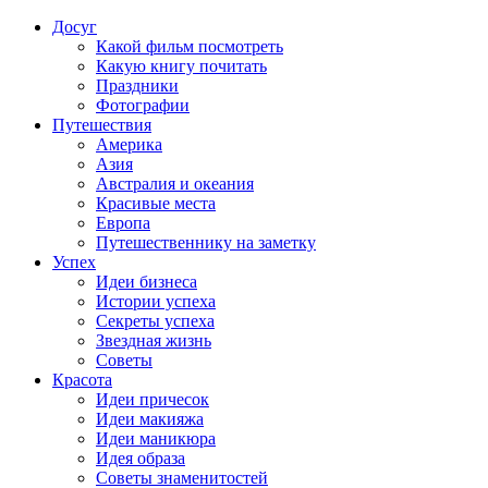
Досуг
Какой фильм посмотреть
Какую книгу почитать
Праздники
Фотографии
Путешествия
Америка
Азия
Австралия и океания
Красивые места
Европа
Путешественнику на заметку
Успех
Идеи бизнеса
Истории успеха
Секреты успеха
Звездная жизнь
Советы
Красота
Идеи причесок
Идеи макияжа
Идеи маникюра
Идея образа
Советы знаменитостей