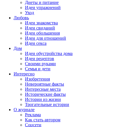
Диеты и питание
Идеи упражнений
Уход
Любовь
Идеи знакомства
Идеи свиданий
Идеи обольщения
Идеи для отношений
Идеи секса
Дом
Идеи обустройства дома
Идеи рецептов
Своими руками
Семья и дети
Интересно
Изобретения
Невероятные факты
Интересные места
Исторические факты
Истории из жизни
Трогательные истории
О журнале
Реклама
Как стать автором
Соцсети