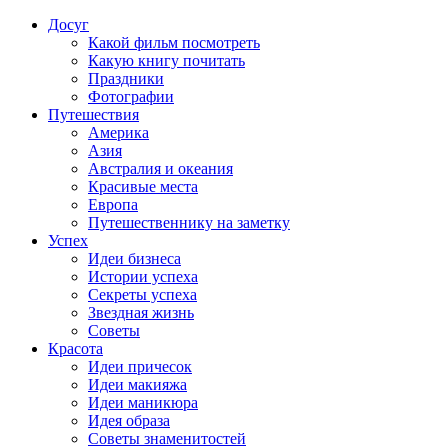
Досуг
Какой фильм посмотреть
Какую книгу почитать
Праздники
Фотографии
Путешествия
Америка
Азия
Австралия и океания
Красивые места
Европа
Путешественнику на заметку
Успех
Идеи бизнеса
Истории успеха
Секреты успеха
Звездная жизнь
Советы
Красота
Идеи причесок
Идеи макияжа
Идеи маникюра
Идея образа
Советы знаменитостей