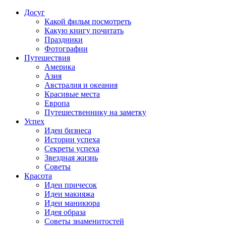
Досуг
Какой фильм посмотреть
Какую книгу почитать
Праздники
Фотографии
Путешествия
Америка
Азия
Австралия и океания
Красивые места
Европа
Путешественнику на заметку
Успех
Идеи бизнеса
Истории успеха
Секреты успеха
Звездная жизнь
Советы
Красота
Идеи причесок
Идеи макияжа
Идеи маникюра
Идея образа
Советы знаменитостей