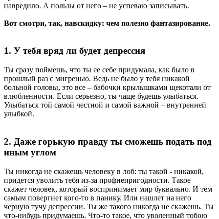
навредило. А пользы от него – не успеваю записывать.
Вот смотри, так, навскидку: чем полезно фантазирование.
1. У тебя вряд ли будет депрессия
Ты сразу поймешь, что ты ее себе придумала, как было в
прошлый раз с мигренью. Ведь не было у тебя никакой
больной головы, это все – бабочки крылышками щекотали от
влюбленности. Если серьезно, ты чаще будешь улыбаться.
Улыбаться той самой честной и самой важной – внутренней
улыбкой.
2. Даже горькую правду ты сможешь подать под
иным углом
Ты никогда не скажешь человеку в лоб: ты такой - никакой,
придется уволить тебя из-за профнепригодности. Такое
скажет человек, который воспринимает мир буквально. И тем
самым повергнет кого-то в панику. Или нашлет на него
черную тучу депрессии. Ты же такого никогда не скажешь. Ты
что-нибудь придумаешь. Что-то такое, что уволенный тобою