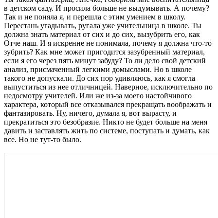
в детском саду. И просила больше не выдумывать. А почему?
Так и не поняла я, и перешла с этим умением в школу.
Перестань угадывать, ругала уже учительница в школе. Ты
должна знать материал от сих и до сих, вызубрить его, как
Отче наш. И я искренне не понимала, почему я должна что-то
зубрить? Как мне может пригодится зазубренный материал,
если я его через пять минут забуду? То ли дело свой детский
анализ, присмаченный легкими домыслами. Но в школе
такого не допускали. До сих пор удивляюсь, как я смогла
выпуститься из нее отличницей. Наверное, исключительно по
недосмотру учителей. Или же из-за моего настойчивого
характера, который все отказывался прекращать воображать и
фантазировать. Ну, ничего, думала я, вот вырасту, и
прекратиться это безобразие. Никто не будет больше на меня
давить и заставлять жить по системе, поступать и думать, как
все. Но не тут-то было.