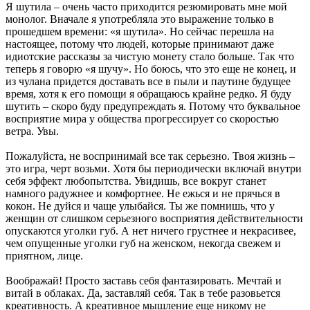
Я шутила – очень часто приходится резюмировать мне мой
монолог. Вначале я употребляла это выражение только в
прошедшем времени: «я шутила». Но сейчас перешла на
настоящее, потому что людей, которые принимают даже
идиотские рассказы за чистую монету стало больше. Так что
теперь я говорю «я шучу». Но боюсь, что это еще не конец, и
из чулана придется доставать все в пыли и паутине будущее
время, хотя к его помощи я обращаюсь крайне редко. Я буду
шутить – скоро буду предупреждать я. Потому что буквальное
восприятие мира у общества прогрессирует со скоростью
ветра. Увы.
Пожалуйста, не воспринимай все так серьезно. Твоя жизнь –
это игра, черт возьми. Хотя бы периодически включай внутри
себя эффект любопытства. Увидишь, все вокруг станет
намного радужнее и комфортнее. Не ежься и не прячься в
кокон. Не дуйся и чаще улыбайся. Ты же помнишь, что у
женщин от слишком серьезного восприятия действительности
опускаются уголки губ. А нет ничего грустнее и некрасивее,
чем опущенные уголки губ на женском, некогда свежем и
приятном, лице.
Воображай! Просто заставь себя фантазировать. Мечтай и
витай в облаках. Да, заставляй себя. Так в тебе разовьется
креативность. А креативное мышление еще никому не