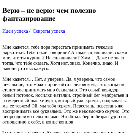
Верю – не верю: чем полезно
фантазирование
Идеи успеха
/
Секреты успеха
Мне кажется, тебе пора перестать принимать тяжелые
наркотики. Тебе такое говорили? А такое спрашивали: скажи
мне, что ты куришь? Не спрашивали? Хмм… Даже не знаю
тогда, что тебе сказать. Хотя нет, знаю. Конечно, знаю. И
наконец-то выскажусь.
Мне кажется… Нет, я уверена. Да, я уверена, что самое
печальное, что может произойти с человеком, - это когда он
станет воспринимать мир буквально. Это серый коридор,
белый потолок, носилки-каталки, стройный бег медбратьев и
размеренный шаг хирурга, который уже кричит, надрываясь:
мы ее теряем! Эй, мы тебя теряем. Перестань, перестань же
воспринимать все буквально. Это же невозможно скучно. Это
непреодолимо невыносимо. Это безалаберно безрассудно по
отношению к себе, в конце концов.
Ты такая фантазерка, Анечка, говорила мне воспитательница