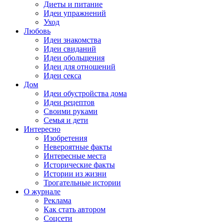
Диеты и питание
Идеи упражнений
Уход
Любовь
Идеи знакомства
Идеи свиданий
Идеи обольщения
Идеи для отношений
Идеи секса
Дом
Идеи обустройства дома
Идеи рецептов
Своими руками
Семья и дети
Интересно
Изобретения
Невероятные факты
Интересные места
Исторические факты
Истории из жизни
Трогательные истории
О журнале
Реклама
Как стать автором
Соцсети