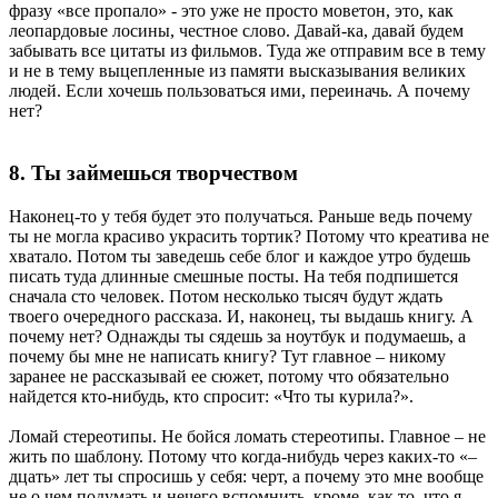
фразу «все пропало» - это уже не просто моветон, это, как
леопардовые лосины, честное слово. Давай-ка, давай будем
забывать все цитаты из фильмов. Туда же отправим все в тему
и не в тему выцепленные из памяти высказывания великих
людей. Если хочешь пользоваться ими, переиначь. А почему
нет?
8. Ты займешься творчеством
Наконец-то у тебя будет это получаться. Раньше ведь почему
ты не могла красиво украсить тортик? Потому что креатива не
хватало. Потом ты заведешь себе блог и каждое утро будешь
писать туда длинные смешные посты. На тебя подпишется
сначала сто человек. Потом несколько тысяч будут ждать
твоего очередного рассказа. И, наконец, ты выдашь книгу. А
почему нет? Однажды ты сядешь за ноутбук и подумаешь, а
почему бы мне не написать книгу? Тут главное – никому
заранее не рассказывай ее сюжет, потому что обязательно
найдется кто-нибудь, кто спросит: «Что ты курила?».
Ломай стереотипы. Не бойся ломать стереотипы. Главное – не
жить по шаблону. Потому что когда-нибудь через каких-то «–
дцать» лет ты спросишь у себя: черт, а почему это мне вообще
не о чем подумать и нечего вспомнить, кроме, как то, что я