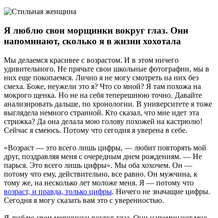
Я люблю свои морщинки вокруг глаз. Они
напоминают, сколько я в жизни хохотала
Мы делаемся красивее с возрастом. И в этом ничего
удивительного. Не прячьте свои школьные фотографии, мы в
них еще покопаемся. Лично я не могу смотреть на них без
смеха. Боже, неужели это я? Что со мной? Я там похожа на
мокрого щенка. Но не на себя теперешнюю точно. Давайте
анализировать дальше, по хронологии. В университете я тоже
выглядела немного странной. Кто сказал, что мне идет эта
стрижка? Да она делала мою голову похожей на кастрюлю!
Сейчас я смеюсь. Потому что сегодня я уверена в себе.
«Возраст — это всего лишь цифры, — любит повторять мой
друг, поздравляя меня с очередным днем рождениям. — Не
парься. Это всего лишь цифры». Мы оба хохочем. Он —
потому что ему, действительно, все равно. Он мужчина, к
тому же, на несколько лет моложе меня. Я — потому что
возраст, и правда, только цифры
. Ничего не значащие цифры.
Сегодня я могу сказать вам это с уверенностью.
Я люблю свои морщинки вокруг глаз. Они напоминают мне,