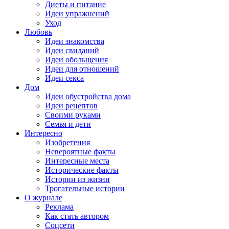
Диеты и питание
Идеи упражнений
Уход
Любовь
Идеи знакомства
Идеи свиданий
Идеи обольщения
Идеи для отношений
Идеи секса
Дом
Идеи обустройства дома
Идеи рецептов
Своими руками
Семья и дети
Интересно
Изобретения
Невероятные факты
Интересные места
Исторические факты
Истории из жизни
Трогательные истории
О журнале
Реклама
Как стать автором
Соцсети