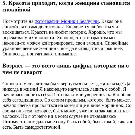
5. Красота приходит, когда женщина становится
спокойной
Посмотрите на
фотографии Моники Беллуччи
. Какая она
спокойная и самодостаточная. Ею хочется любоваться и
восхищаться. Красота не любит истерик. Хорошо, что мы
переживаем их в юности. Хорошо, что с возрастом мы
наконец-то можем контролировать свои эмоции. Спокойные,
уравновешенные женщины всегда выглядят выигрышнее.
Они всегда притягивают внимание.
Возраст — это всего лишь цифры, которые ни о
чем не говорят
Спросите меня, хотела бы я вернуться на лет десять назад? Да
никогда в жизни! Я наконец-то научилась ладить с собой. Я
научилась любить себя. И это дало мне уверенность. Я люблю
себя сегодняшнюю. Со своим прошлым, которое, быть может,
начало слегка проявляться на моем лице в виде морщинок. Со
своим опытом, которое, быть может, уже пора закрашивать в
волосах. Но я от него ни в коем случае не отказываюсь.
Потому что оно дало мне силу быть собой, быть такой, какая я
есть. Быть самодостаточной.