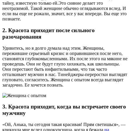
тайну, известную только ей.Это сияние делает это
неотразимой. Такой женщине обычно оглядываются вслед. И
если вы еще не рожали, значит, все у вас впереди. Вы еще это
познаете.
2. Красота приходит после сильного
разочарования
Удивитесь, но я долго думала над этим. Женщины,
пережившие серьезный кризис и оправившиеся после него,
становятся глубокомысленными. Их после этого на мякине не
проведешь. Они не будут глупо хихикать, как школьницы.
Они перестают быть инфантильными, что так часто
отталкивает мужчин в нас. Тинейджеры-переростки выглядят
глуповато, согласитесь. Женщина с опытом всегда выглядит
загадочно. Ее хочется познать.
3. Красота приходит, когда вы встречаете своего
мужчину
«Ой, Анька, ты сегодня такая красивая! Прям светишься», —
крикнула мне вслед однокурсница, когда я бежала
на