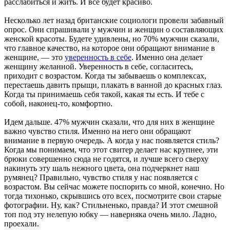
расслабиться и жить. И все будет красиво.
Несколько лет назад британские социологи провели забавный
опрос. Они спрашивали у мужчин и женщин о составляющих
женской красоты. Будете удивлены, но 70% мужчин сказали,
что главное качество, на которое они обращают внимание в
женщине, — это
уверенность в себе
. Именно она делает
женщину желанной. Уверенность в себе, согласитесь,
приходит с возрастом. Когда ты забываешь о комплексах,
перестаешь давить прыщи, плакать в ванной до красных глаз.
Когда ты принимаешь себя такой, какая ты есть. И тебе с
собой, наконец-то, комфортно.
Идем дальше. 47% мужчин сказали, что для них в женщине
важно чувство стиля. Именно на него они обращают
внимание в первую очередь. А когда у нас появляется стиль?
Когда мы понимаем, что этот свитер делает нас крупнее, эти
брюки совершенно сюда не годятся, и лучше всего сверху
накинуть эту шаль нежного цвета, она подчеркнет наш
румянец? Правильно, чувство стиля у нас появляется с
возрастом. Вы сейчас можете поспорить со мной, конечно. Но
тогда тихонько, скрывшись ото всех, посмотрите свои старые
фотографии. Ну, как? Стильненько, правда? И этот смешной
топ под эту нелепую юбку — наверняка очень мило. Ладно,
проехали.