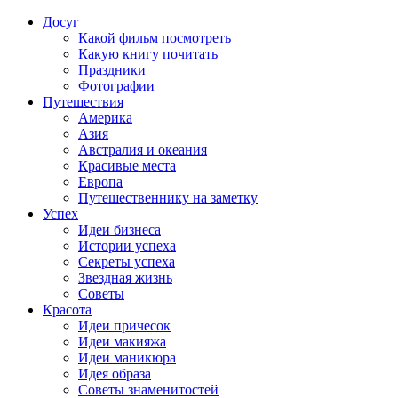
Досуг
Какой фильм посмотреть
Какую книгу почитать
Праздники
Фотографии
Путешествия
Америка
Азия
Австралия и океания
Красивые места
Европа
Путешественнику на заметку
Успех
Идеи бизнеса
Истории успеха
Секреты успеха
Звездная жизнь
Советы
Красота
Идеи причесок
Идеи макияжа
Идеи маникюра
Идея образа
Советы знаменитостей