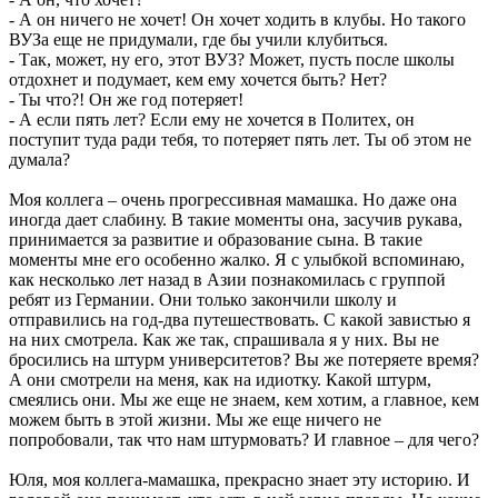
- А он ничего не хочет! Он хочет ходить в клубы. Но такого
ВУЗа еще не придумали, где бы учили клубиться.
- Так, может, ну его, этот ВУЗ? Может, пусть после школы
отдохнет и подумает, кем ему хочется быть? Нет?
- Ты что?! Он же год потеряет!
- А если пять лет? Если ему не хочется в Политех, он
поступит туда ради тебя, то потеряет пять лет. Ты об этом не
думала?
Моя коллега – очень прогрессивная мамашка. Но даже она
иногда дает слабину. В такие моменты она, засучив рукава,
принимается за развитие и образование сына. В такие
моменты мне его особенно жалко. Я с улыбкой вспоминаю,
как несколько лет назад в Азии познакомилась с группой
ребят из Германии. Они только закончили школу и
отправились на год-два путешествовать. С какой завистью я
на них смотрела. Как же так, спрашивала я у них. Вы не
бросились на штурм университетов? Вы же потеряете время?
А они смотрели на меня, как на идиотку. Какой штурм,
смеялись они. Мы же еще не знаем, кем хотим, а главное, кем
можем быть в этой жизни. Мы же еще ничего не
попробовали, так что нам штурмовать? И главное – для чего?
Юля, моя коллега-мамашка, прекрасно знает эту историю. И