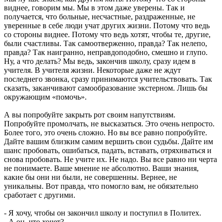
виднее, говорим мы. Мы в этом даже уверены. Так и
получается, что больные, несчастные, раздраженные, не
уверенные в себе люди учат других жизни. Потому что ведь
со стороны виднее. Потому что ведь хотят, чтобы те, другие,
были счастливы. Так самоотверженно, правда? Так нелепо,
правда? Так наигранно, неправдоподобно, смешно и глупо.
Ну, а что делать? Мы ведь, закончив школу, сразу идем в
учителя. В учителя жизни. Некоторые даже не ждут
последнего звонка, сразу принимаются учительствовать. Так
сказать, заканчивают самообразование экстерном. Лишь бы
окружающим «помочь».
А вы попробуйте закрыть рот своим напутствиям.
Попробуйте промолчать, не высказаться. Это очень непросто.
Более того, это очень сложно. Но вы все равно попробуйте.
Дайте вашим близким самим вершить свои судьбы. Дайте им
шанс пробовать, ошибаться, падать, вставать, отряхиваться и
снова пробовать. Не учите их. Не надо. Вы все равно ни черта
не понимаете. Ваше мнение не абсолютно. Ваши знания,
какие бы они ни были, не совершенны. Вернее, не
уникальны. Вот правда, что помогло вам, не обязательно
сработает с другими.
- Я хочу, чтобы он закончил школу и поступил в Политех.
- А он, что хочет?