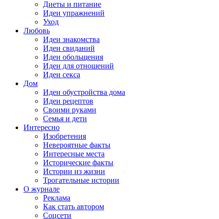
Диеты и питание
Идеи упражнений
Уход
Любовь
Идеи знакомства
Идеи свиданий
Идеи обольщения
Идеи для отношений
Идеи секса
Дом
Идеи обустройства дома
Идеи рецептов
Своими руками
Семья и дети
Интересно
Изобретения
Невероятные факты
Интересные места
Исторические факты
Истории из жизни
Трогательные истории
О журнале
Реклама
Как стать автором
Соцсети