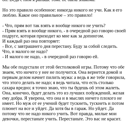
Но это правило особенное: никогда никого не учи. Как я его
люблю. Какое оно правильное – это правило!
- Что, прям вот так взять и вообще никого не учить?
- Прям взять и вообще никого, - в очередной раз говорю своей
подруге, которая приходит ко мне как за допингом.
И каждый раз она повторяет:
- Все, с завтрашнего дня перестану. Буду за собой следить.
Что, и малого не надо?
- И малого не надо, - в очередной раз говорю ей.
Мы обе подустали от этой бестолковой игры. Потому что обе
знаем, что ничего у нее не получится. Она вернется домой и
первым делом начнет пилить мужа: а ведь я же тебе говорила,
что этого делать не надо; я ведь читала, что есть столько
сахара вредно; я точно знаю, что ты будешь об этом жалеть.
Она, конечно, будет делать это из лучших побуждений, желая
ему добра. Я уверена, что она и в мыслях ничего плохого не
имеет. Но муж от ее учений будет тускнеть, тускнеть и потом
плюнет на все и уйдет. Да хотя бы в гараж. Но уйдет. Да
потому что не надо никого учить. Вот правда, милые мои
девочки, перестаньте учить. Перестаньте. Это вас не красит.