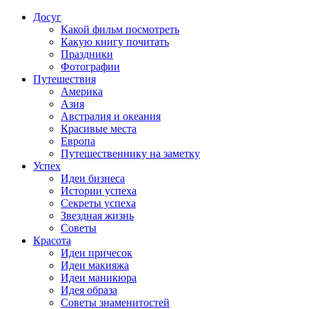
Досуг
Какой фильм посмотреть
Какую книгу почитать
Праздники
Фотографии
Путешествия
Америка
Азия
Австралия и океания
Красивые места
Европа
Путешественнику на заметку
Успех
Идеи бизнеса
Истории успеха
Секреты успеха
Звездная жизнь
Советы
Красота
Идеи причесок
Идеи макияжа
Идеи маникюра
Идея образа
Советы знаменитостей