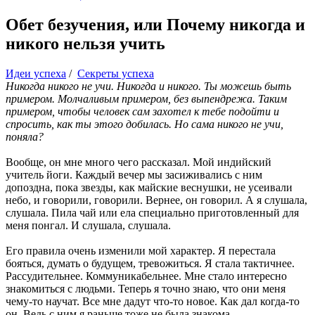
Обет безучения, или Почему никогда и
никого нельзя учить
Идеи успеха
/
Секреты успеха
Никогда никого не учи. Никогда и никого. Ты можешь быть
примером. Молчаливым примером, без выпендрежа. Таким
примером, чтобы человек сам захотел к тебе подойти и
спросить, как ты этого добилась. Но сама никого не учи,
поняла?
Вообще, он мне много чего рассказал. Мой индийский
учитель йоги. Каждый вечер мы засиживались с ним
допоздна, пока звезды, как майские веснушки, не усеивали
небо, и говорили, говорили. Вернее, он говорил. А я слушала,
слушала. Пила чай или ела специально приготовленный для
меня понгал. И слушала, слушала.
Его правила очень изменили мой характер. Я перестала
бояться, думать о будущем, тревожиться. Я стала тактичнее.
Рассудительнее. Коммуникабельнее. Мне стало интересно
знакомиться с людьми. Теперь я точно знаю, что они меня
чему-то научат. Все мне дадут что-то новое. Как дал когда-то
он. Ведь с ним я раньше тоже не была знакома.