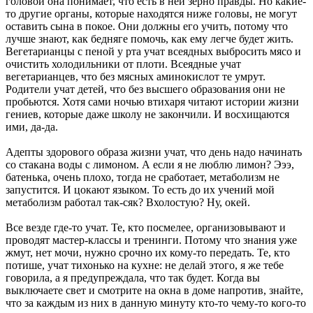
головой она понимает, что есть в ней зерно правды. Но какие-
то другие органы, которые находятся ниже головы, не могут
оставить сына в покое. Они должны его учить, потому что
лучше знают, как бедняге помочь, как ему легче будет жить.
Вегетарианцы с пеной у рта учат всеядных выбросить мясо и
очистить холодильники от плоти. Всеядные учат
вегетарианцев, что без мясных аминокислот те умрут.
Родители учат детей, что без высшего образования они не
пробьются. Хотя сами ночью втихаря читают истории жизни
гениев, которые даже школу не закончили. И восхищаются
ими, да-да.
Адепты здорового образа жизни учат, что день надо начинать
со стакана воды с лимоном. А если я не люблю лимон? Эээ,
батенька, очень плохо, тогда не сработает, метаболизм не
запустится. И цокают языком. То есть до их учений мой
метаболизм работал так-сяк? Вхолостую? Ну, окей.
Все везде где-то учат. Те, кто посмелее, организовывают и
проводят мастер-классы и тренинги. Потому что знания уже
жмут, нет мочи, нужно срочно их кому-то передать. Те, кто
потише, учат тихонько на кухне: не делай этого, я же тебе
говорила, а я предупреждала, что так будет. Когда вы
выключаете свет и смотрите на окна в доме напротив, знайте,
что за каждым из них в данную минуту кто-то чему-то кого-то