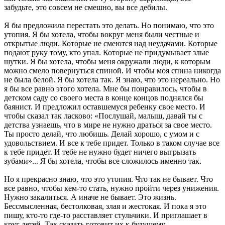
забудьте, это совсем не смешно, вы все дебилы.
Я бы предложила перестать это делать. Но понимаю, что это
утопия. Я бы хотела, чтобы вокруг меня были честные и
открытые люди. Которые не смеются над неудачами. Которые
подают руку тому, кто упал. Которые не придумывает злые
шутки. Я бы хотела, чтобы меня окружали люди, к которым
можно смело повернуться спиной. И чтобы моя спина никогда
не была белой. Я бы хотела так. Я знаю, что это нереально. Но
я бы все равно этого хотела. Мне бы понравилось, чтобы в
детском саду со своего места в конце концов поднялся бы
баянист. И предложил оставшемуся ребенку свое место. И
чтобы сказал так ласково: «Послушай, малыш, давай ты с
детства узнаешь, что в мире не нужно драться за свое место.
Ты просто делай, что любишь. Делай хорошо, с умом и с
удовольствием. И все к тебе придет. Только в таком случае все
к тебе придет. И тебе не нужно будет ничего выгрызать
зубами»... Я бы хотела, чтобы все сложилось именно так.
Но я прекрасно знаю, что это утопия. Что так не бывает. Что
все равно, чтобы кем-то стать, нужно пройти через унижения.
Нужно закалиться. А иначе не бывает. Это жизнь.
Бессмысленная, бестолковая, злая и жестокая. И пока я это
пишу, кто-то где-то расставляет стульчики. И приглашает в
круг детей. Так сказать готовит их к будущему.