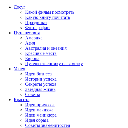
Досуг
Какой фильм посмотреть
Какую книгу почитать
Праздники
Фотографии
Путешествия
Америка
Азия
Австралия и океания
Красивые места
Европа
Путешественнику на заметку
Успех
Идеи бизнеса
Истории успеха
Секреты успеха
Звездная жизнь
Советы
Красота
Идеи причесок
Идеи макияжа
Идеи маникюра
Идея образа
Советы знаменитостей