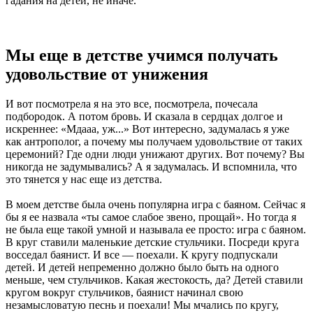
гадания на детей, не иначе.
Мы еще в детстве учимся получать
удовольствие от унижения
И вот посмотрела я на это все, посмотрела, почесала
подбородок. А потом бровь. И сказала в сердцах долгое и
искреннее: «Мдааа, уж...» Вот интересно, задумалась я уже
как антрополог, а почему мы получаем удовольствие от таких
церемоний? Где одни люди унижают других. Вот почему? Вы
никогда не задумывались? А я задумалась. И вспомнила, что
это тянется у нас еще из детства.
В моем детстве была очень популярна игра с баяном. Сейчас я
бы я ее назвала «ты самое слабое звено, прощай». Но тогда я
не была еще такой умной и называла ее просто: игра с баяном.
В круг ставили маленькие детские стульчики. Посреди круга
восседал баянист. И все — поехали. К кругу подпускали
детей. И детей непременно должно было быть на одного
меньше, чем стульчиков. Какая жестокость, да? Детей ставили
кругом вокруг стульчиков, баянист начинал свою
незамысловатую песнь и поехали! Мы мчались по кругу,