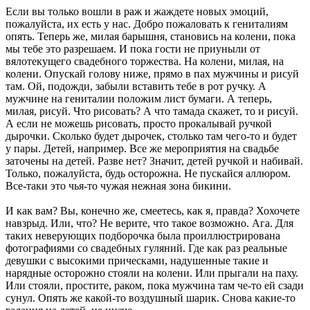
Если вы только вошли в раж и жаждете новых эмоций,
пожалуйста, их есть у нас. Добро пожаловать к гениталиям
опять. Теперь же, милая барышня, становись на колени, пока
мы тебе это разрешаем. И пока гости не приуныли от
вялотекущего свадебного торжества. На колени, милая, на
колени. Опускай голову ниже, прямо в пах мужчины и рисуй
там. Ой, подожди, забыли вставить тебе в рот ручку. А
мужчине на гениталии положим лист бумаги. А теперь,
милая, рисуй. Что рисовать? А что тамада скажет, то и рисуй.
А если не можешь рисовать, просто прокалывай ручкой
дырочки. Сколько будет дырочек, столько там чего-то и будет
у пары. Детей, например. Все же мероприятия на свадьбе
заточены на детей. Разве нет? Значит, детей ручкой и набивай.
Только, пожалуйста, будь осторожна. Не пускайся аллюром.
Все-таки это чья-то чужая нежная зона бикини.
И как вам? Вы, конечно же, смеетесь, как я, правда? Хохочете
навзрыд. Или, что? Не верите, что такое возможно. Ага. Для
таких неверующих подборочка была проиллюстрирована
фотографиями со свадебных гуляний. Где как раз реальные
девушки с высокими прическами, надушенные такие и
нарядные осторожно стояли на колени. Или прыгали на паху.
Или стояли, простите, раком, пока мужчина там че-то ей сзади
сунул. Опять же какой-то воздушный шарик. Снова какие-то