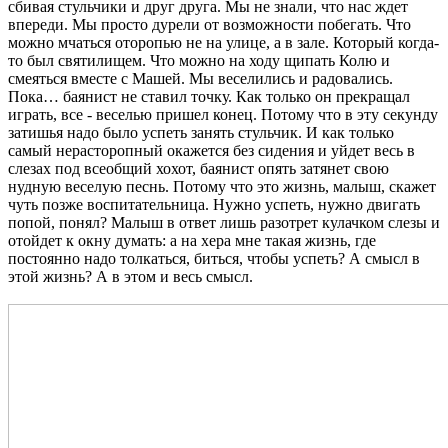
сбивая стульчики и друг друга. Мы не знали, что нас ждет
впереди. Мы просто дурели от возможности побегать. Что
можно мчаться оторопью не на улице, а в зале. Который когда-
то был святилищем. Что можно на ходу щипать Колю и
смеяться вместе с Машей. Мы веселились и радовались.
Пока… баянист не ставил точку. Как только он прекращал
играть, все - веселью пришел конец. Потому что в эту секунду
затишья надо было успеть занять стульчик. И как только
самый нерасторопный окажется без сидения и уйдет весь в
слезах под всеобщий хохот, баянист опять затянет свою
нудную веселую песнь. Потому что это жизнь, малыш, скажет
чуть позже воспитательница. Нужно успеть, нужно двигать
попой, понял? Малыш в ответ лишь разотрет кулачком слезы и
отойдет к окну думать: а на хера мне такая жизнь, где
постоянно надо толкаться, биться, чтобы успеть? А смысл в
этой жизнь? А в этом и весь смысл.