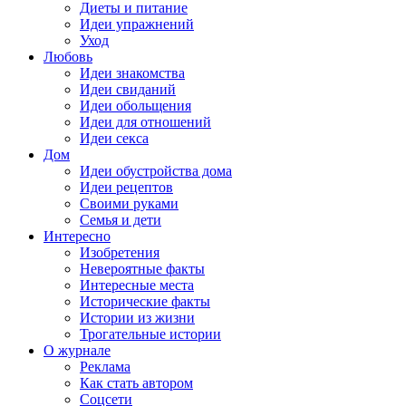
Диеты и питание
Идеи упражнений
Уход
Любовь
Идеи знакомства
Идеи свиданий
Идеи обольщения
Идеи для отношений
Идеи секса
Дом
Идеи обустройства дома
Идеи рецептов
Своими руками
Семья и дети
Интересно
Изобретения
Невероятные факты
Интересные места
Исторические факты
Истории из жизни
Трогательные истории
О журнале
Реклама
Как стать автором
Соцсети