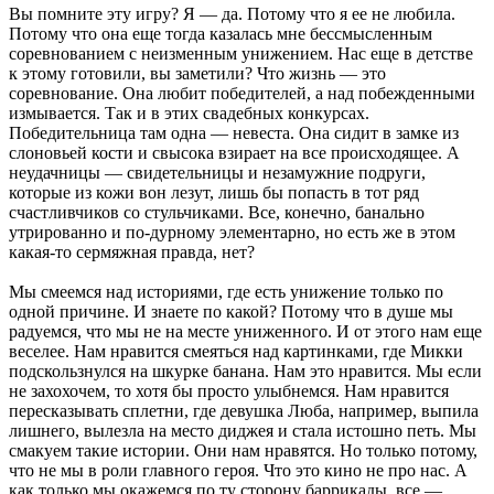
Вы помните эту игру? Я — да. Потому что я ее не любила.
Потому что она еще тогда казалась мне бессмысленным
соревнованием с неизменным унижением. Нас еще в детстве
к этому готовили, вы заметили? Что жизнь — это
соревнование. Она любит победителей, а над побежденными
измывается. Так и в этих свадебных конкурсах.
Победительница там одна — невеста. Она сидит в замке из
слоновьей кости и свысока взирает на все происходящее. А
неудачницы — свидетельницы и незамужние подруги,
которые из кожи вон лезут, лишь бы попасть в тот ряд
счастливчиков со стульчиками. Все, конечно, банально
утрированно и по-дурному элементарно, но есть же в этом
какая-то сермяжная правда, нет?
Мы смеемся над историями, где есть унижение только по
одной причине. И знаете по какой? Потому что в душе мы
радуемся, что мы не на месте униженного. И от этого нам еще
веселее. Нам нравится смеяться над картинками, где Микки
подскользнулся на шкурке банана. Нам это нравится. Мы если
не захохочем, то хотя бы просто улыбнемся. Нам нравится
пересказывать сплетни, где девушка Люба, например, выпила
лишнего, вылезла на место диджея и стала истошно петь. Мы
смакуем такие истории. Они нам нравятся. Но только потому,
что не мы в роли главного героя. Что это кино не про нас. А
как только мы окажемся по ту сторону баррикады, все —