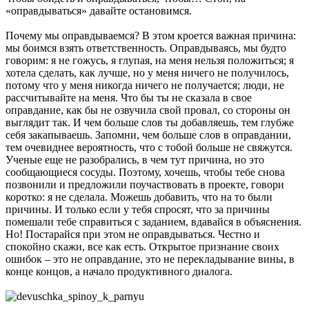
«оправдываться» давайте остановимся.
Почему мы оправдываемся? В этом кроется важная причина:
мы боимся взять ответственность. Оправдываясь, мы будто
говорим: я не гожусь, я глупая, на меня нельзя положиться; я
хотела сделать, как лучше, но у меня ничего не получилось,
потому что у меня никогда ничего не получается; люди, не
рассчитывайте на меня. Что бы ты не сказала в свое
оправдание, как бы не озвучила свой провал, со стороны он
выглядит так. И чем больше слов ты добавляешь, тем глубже
себя закапываешь. Запомни, чем больше слов в оправдании,
тем очевиднее вероятность, что с тобой больше не свяжутся.
Ученые еще не разобрались, в чем тут причина, но это
сообщающиеся сосуды. Поэтому, хочешь, чтобы тебе снова
позвонили и предложили поучаствовать в проекте, говори
коротко: я не сделала. Можешь добавить, что на то были
причины. И только если у тебя спросят, что за причины
помешали тебе справиться с заданием, вдавайся в объяснения.
Но! Постарайся при этом не оправдываться. Честно и
спокойно скажи, все как есть. Открытое признание своих
ошибок – это не оправдание, это не перекладывание вины, в
конце концов, а начало продуктивного диалога.