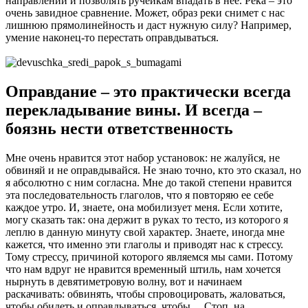
направлении и позволять ручейкам впадать в нее. Река – это
очень завидное сравнение. Может, образ реки снимет с нас
лишнюю прямолинейность и даст нужную силу? Например,
умение наконец-то перестать оправдываться.
Оправдание – это практически всегда
перекладывание вины. И всегда –
боязнь нести ответственность
Мне очень нравится этот набор установок: не жалуйся, не
обвиняй и не оправдывайся. Не знаю точно, кто это сказал, но
я абсолютно с ним согласна. Мне до такой степени нравится
эта последовательность глаголов, что я повторяю ее себе
каждое утро. И, знаете, она мобилизует меня. Если хотите,
могу сказать так: она держит в руках то тесто, из которого я
леплю в данную минуту свой характер. Знаете, иногда мне
кажется, что именно эти глаголы и приводят нас к стрессу.
Тому стрессу, причиной которого являемся мы сами. Потому
что нам вдруг не нравится временный штиль, нам хочется
нырнуть в девятиметровую волну, вот и начинаем
раскачивать: обвинять, чтобы спровоцировать, жаловаться,
чтобы обидеть и оправдываться, чтобы… Стоп, на