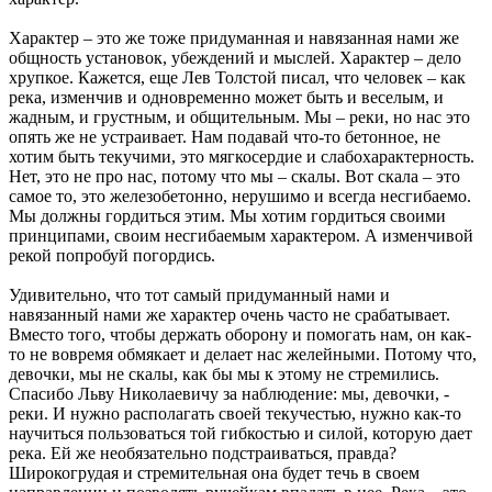
Характер – это же тоже придуманная и навязанная нами же
общность установок, убеждений и мыслей. Характер – дело
хрупкое. Кажется, еще Лев Толстой писал, что человек – как
река, изменчив и одновременно может быть и веселым, и
жадным, и грустным, и общительным. Мы – реки, но нас это
опять же не устраивает. Нам подавай что-то бетонное, не
хотим быть текучими, это мягкосердие и слабохарактерность.
Нет, это не про нас, потому что мы – скалы. Вот скала – это
самое то, это железобетонно, нерушимо и всегда несгибаемо.
Мы должны гордиться этим. Мы хотим гордиться своими
принципами, своим несгибаемым характером. А изменчивой
рекой попробуй погордись.
Удивительно, что тот самый придуманный нами и
навязанный нами же характер очень часто не срабатывает.
Вместо того, чтобы держать оборону и помогать нам, он как-
то не вовремя обмякает и делает нас желейными. Потому что,
девочки, мы не скалы, как бы мы к этому не стремились.
Спасибо Льву Николаевичу за наблюдение: мы, девочки, -
реки. И нужно располагать своей текучестью, нужно как-то
научиться пользоваться той гибкостью и силой, которую дает
река. Ей же необязательно подстраиваться, правда?
Широкогрудая и стремительная она будет течь в своем