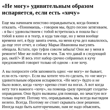
«Не могу» удивительным образом
испаряется, если есть «хочу»
Еще мы начинаем неистово оправдываться, когда боимся
отказать. «Понимаешь, - говорим мы, будто песню затягиваем,
- я бы с удовольствием с тобой встретилась и пошла бы с
тобой в кино и в театр, и куда там еще, но у меня вообще
времени нет, я буду занята очень, на меня куча дел навалилось,
да еще этот отчет, и собаку Марьи Ивановны выгулять
обещала. Кстати, про туфли совсем забыла! Они же у меня в
ремонте! Мне же пойти не в чем. Так что давай в следующий
раз, окей?» И весь этот набор срочно собранных в кучу
предложений говорит только об одном – я не хочу.
А вы попросите себя запомнить одно: «не могу» не бывает,
если есть «хочу». Если вы хотите что-то сделать, то «не могу»
удивительным образом испаряются. «Не могу» будто и не
было вовсе, когда «хочу» крепко стоит на ногах. А вот когда
нету того важного «хочу», на помощь сразу приходят солдаты-
оправдания. Они будто вызваны для помощи, но зачастую все
только портят. Потому что, оправдываясь, мы всегда выглядим
нелепо. Всегда. Поэтому не стоит скрывать свое решение.
Иногда надо быть категоричными, нам не надо объяснять,