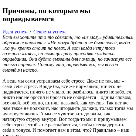
Причины, по которым мы
оправдываемся
Идеи успеха
/
Секреты успеха
Если вы хотите что-то сделать, то «не могу» удивительным
образом испаряются. «Не могу» будто и не было вовсе, когда
«хочу» крепко стоит на ногах. А вот когда нету того
важного «хочу», на помощь сразу приходят солдаты-
оправдания. Они будто вызваны для помощи, но зачастую все
только портят. Потому что, оправдываясь, мы всегда
выглядим нелепо.
А ведь мы сами устраиваем себе стресс. Даже не так, мы –
сами себе стресс. Вроде бы, все же нормально, ничего не
надвигается, ничего не упало, не разбилось, никто не заболел,
никто нас не бросил и бросать не собирается – одним словом,
все окей, всё ровно, штиль, называй, как хочешь. Так нет же,
нам такое не подходит, нас штормить должно, только тогда мы
чувствуем жизнь. А мы ее чувствовать должны, как
натянутую струну внутри. Вот тогда-то мы и придумываем
себе стресс, чтобы не расслабляться, чтобы всегда держать
себя в тонусе. И помогает нам в этом, что? Правильно – наш
характер.