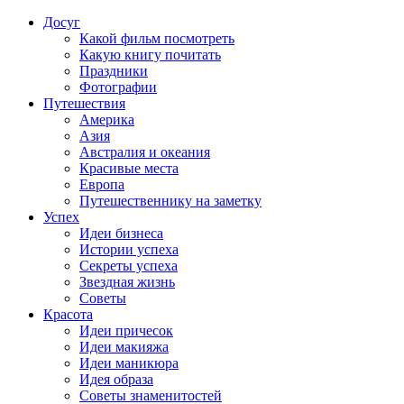
Досуг
Какой фильм посмотреть
Какую книгу почитать
Праздники
Фотографии
Путешествия
Америка
Азия
Австралия и океания
Красивые места
Европа
Путешественнику на заметку
Успех
Идеи бизнеса
Истории успеха
Секреты успеха
Звездная жизнь
Советы
Красота
Идеи причесок
Идеи макияжа
Идеи маникюра
Идея образа
Советы знаменитостей