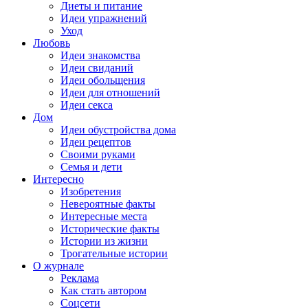
Диеты и питание
Идеи упражнений
Уход
Любовь
Идеи знакомства
Идеи свиданий
Идеи обольщения
Идеи для отношений
Идеи секса
Дом
Идеи обустройства дома
Идеи рецептов
Своими руками
Семья и дети
Интересно
Изобретения
Невероятные факты
Интересные места
Исторические факты
Истории из жизни
Трогательные истории
О журнале
Реклама
Как стать автором
Соцсети