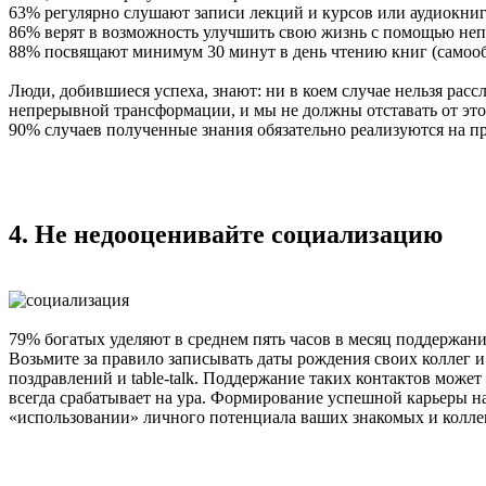
63% регулярно слушают записи лекций и курсов или аудиокниг
86% верят в возможность улучшить свою жизнь с помощью неп
88% посвящают минимум 30 минут в день чтению книг (самообр
Люди, добившиеся успеха, знают: ни в коем случае нельзя рас
непрерывной трансформации, и мы не должны отставать от эт
90% случаев полученные знания обязательно реализуются на пра
4. Не недооценивайте социализацию
79% богатых уделяют в среднем пять часов в месяц поддержан
Возьмите за правило записывать даты рождения своих коллег 
поздравлений и table-talk. Поддержание таких контактов мож
всегда срабатывает на ура. Формирование успешной карьеры на
«использовании» личного потенциала ваших знакомых и коллег