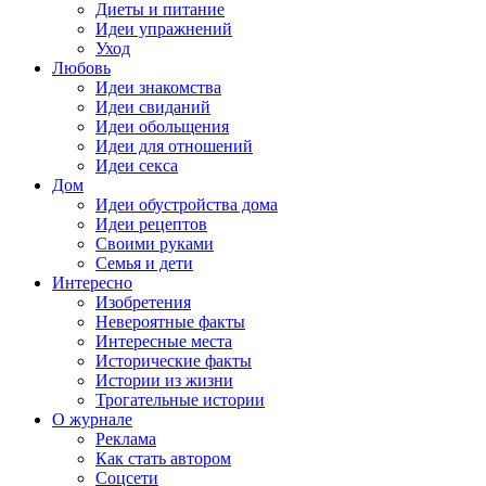
Диеты и питание
Идеи упражнений
Уход
Любовь
Идеи знакомства
Идеи свиданий
Идеи обольщения
Идеи для отношений
Идеи секса
Дом
Идеи обустройства дома
Идеи рецептов
Своими руками
Семья и дети
Интересно
Изобретения
Невероятные факты
Интересные места
Исторические факты
Истории из жизни
Трогательные истории
О журнале
Реклама
Как стать автором
Соцсети