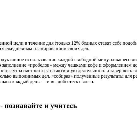
ной цели в течение дня (только 12% бедных ставят себе подобн
ются ежедневным планированием своих дел.
родуктивное использование каждой свободной минуты вашего дн
что заполнение «пробелов» между чашками кофе и оформлением д
сть с утра настроиться на активную деятельность и завершить в
сколько выполнимых дел, «собирая» полученные результаты для 
 шаги каждый день — и вы добьетесь своего.
- познавайте и учитесь