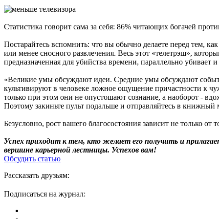
Статистика говорит сама за себя: 86% читающих богачей прот
Постарайтесь вспомнить: что вы обычно делаете перед тем, как
или менее сносного развлечения. Весь этот «телетрэш», котор
предназначенная для убийства времени, параллельно убивает 
«Великие умы обсуждают идеи. Средние умы обсуждают событи
культивируют в человеке ложное ощущение причастности к чуж
только при этом они не опустошают сознание, а наоборот - в
Поэтому закиньте пульт подальше и отправляйтесь в книжный 
Безусловно, рост вашего благосостояния зависит не только от 
Успех приходит к тем, кто желает его получить и прилага
вершине карьерной лестницы. Успехов вам!
Обсудить статью
Рассказать друзьям:
Подписаться на журнал: