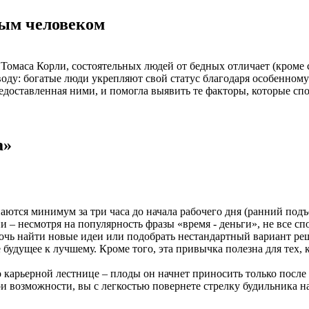
тым человеком
омаса Корли, состоятельных людей от бедных отличает (кроме су
ду: богатые люди укрепляют свой статус благодаря особенном
едоставленная ними, и помогла выявить те факторы, которые сп
а»
аются минимум за три часа до начала рабочего дня (ранний подъ
и – несмотря на популярность фразы «время - деньги», не все сп
мочь найти новые идеи или подобрать нестандартный вариант 
будущее к лучшему. Кроме того, эта привычка полезна для тех, 
о карьерной лестнице – плоды он начнет приносить только после 
 возможности, вы с легкостью повернете стрелку будильника на