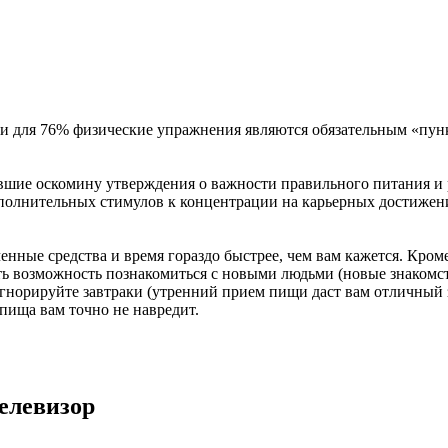
 и для 76% физические упражнения являются обязательным «пун
вшие оскомину утверждения о важности правильного питания и р
дополнительных стимулов к концентрации на карьерных достижени
ченные средства и время гораздо быстрее, чем вам кажется. Кроме 
 возможность познакомиться с новыми людьми (новые знакомства 
 игнорируйте завтраки (утренний прием пищи даст вам отличный 
 пища вам точно не навредит.
елевизор