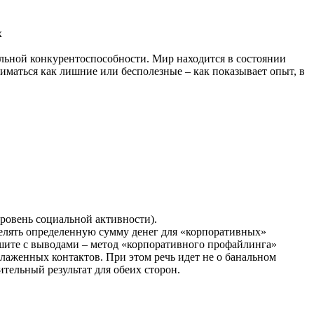
х
нальной конкурентоспособности. Мир находится в состоянии
маться как лишние или бесполезные – как показывает опыт, в
ровень социальной активности).
делять определенную сумму денег для «корпоративных»
ешите с выводами – метод «корпоративного профайлинга»
алаженных контактов. При этом речь идет не о банальном
тельный результат для обеих сторон.