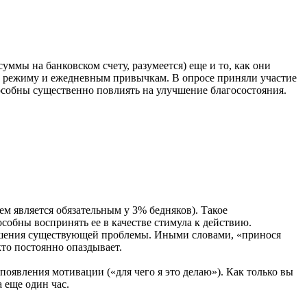
ммы на банковском счету, разумеется) еще и то, как они
у режиму и ежедневным привычкам. В опросе приняли участие
особны существенно повлиять на улучшение благосостояния.
ем является обязательным у 3% бедняков). Такое
особны воспринять ее в качестве стимула к действию.
решения существующей проблемы. Иными словами, «принося
кто постоянно опаздывает.
появления мотивации («для чего я это делаю»). Как только вы
 еще один час.