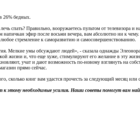
ив 26% бедных.
 лечь спать? Правильно, вооружаетесь пультом от телевизора и 
ым напичкан эфир после восьми вечера, вам абсолютно ни к чему
и любое стремление к саморазвитию и самосовершенствованию.
я. Мелкие умы обсуждают людей», - сказала однажды Элеонора
ой жизни и, что еще хуже, стимулируют его желание в эту жизн
дохновляют, учат и дают возможность по-новому взглянуть на с
магазин прямо сейчас.
того, сколько книг вам удастся прочесть за следующий месяц или
ет к этому необходимые усилия. Наши советы помогут вам н