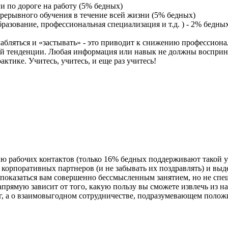
и по дороге на работу (5% бедных)
рерывного обучения в течение всей жизни (5% бедных)
азование, профессиональная специализация и т.д. ) - 2% бедны
слабляться и «застывать» - это приводит к снижению профессио
ой тенденции. Любая информация или навык не должны восприни
ктике. Учитесь, учитесь, и еще раз учитесь!
ию рабочих контактов (только 16% бедных поддерживают такой у
и корпоративных партнеров (и не забывать их поздравлять) и вы
ет показаться вам совершенно бессмысленным занятием, но не сп
прямую зависит от того, какую пользу вы сможете извлечь из н
, а о взаимовыгодном сотрудничестве, подразумевающем положи