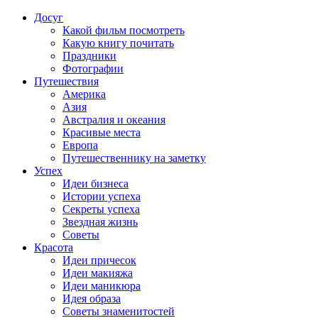
Досуг
Какой фильм посмотреть
Какую книгу почитать
Праздники
Фотографии
Путешествия
Америка
Азия
Австралия и океания
Красивые места
Европа
Путешественнику на заметку
Успех
Идеи бизнеса
Истории успеха
Секреты успеха
Звездная жизнь
Советы
Красота
Идеи причесок
Идеи макияжа
Идеи маникюра
Идея образа
Советы знаменитостей