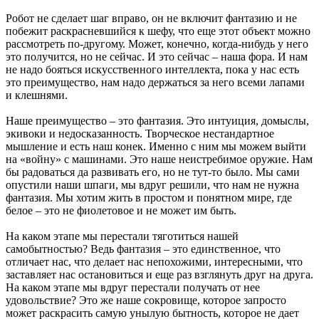
Робот не сделает шаг вправо, он не включит фантазию и не
побежит раскрасневшийся к шефу, что еще этот объект можно
рассмотреть по-другому. Может, конечно, когда-нибудь у него
это получится, но не сейчас. И это сейчас – наша фора. И нам
не надо бояться искусственного интеллекта, пока у нас есть
это преимущество, нам надо держаться за него всеми лапами
и клешнями.
Наше преимущество – это фантазия. Это интуиция, домыслы,
экивоки и недосказанность. Творческое нестандартное
мышление и есть наш конек. Именно с ним мы можем выйти
на «войну» с машинами. Это наше неистребимое оружие. Нам
бы радоваться да развивать его, но не тут-то было. Мы сами
опустили наши шпаги, мы вдруг решили, что нам не нужна
фантазия. Мы хотим жить в простом и понятном мире, где
белое – это не фиолетовое и не может им быть.
На каком этапе мы перестали тяготиться нашей
самобытностью? Ведь фантазия – это единственное, что
отличает нас, что делает нас непохожими, интересными, что
заставляет нас остановиться и еще раз взглянуть друг на друга.
На каком этапе мы вдруг перестали получать от нее
удовольствие? Это же наше сокровище, которое запросто
может раскрасить самую унылую бытность, которое не дает