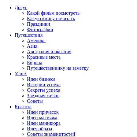
Досуг
Какой фильм посмотреть
Какую книгу почитать
Праздники
Фотографии
Путешествия
Америка
Азия
Австралия и океания
Красивые места
Европа
Путешественнику на заметку
Успех
Идеи бизнеса
Истории успеха
Секреты успеха
Звездная жизнь
Советы
Красота
Идеи причесок
Идеи макияжа
Идеи маникюра
Идея образа
Советы знаменитостей