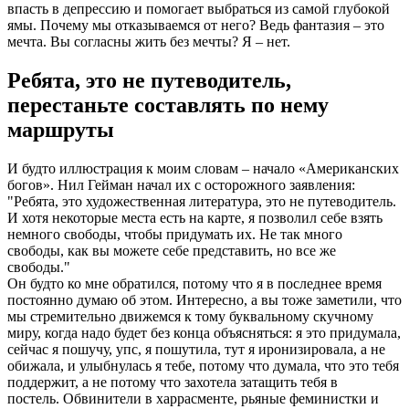
впасть в депрессию и помогает выбраться из самой глубокой
ямы. Почему мы отказываемся от него? Ведь фантазия – это
мечта. Вы согласны жить без мечты? Я – нет.
Ребята, это не путеводитель,
перестаньте составлять по нему
маршруты
И будто иллюстрация к моим словам – начало «Американских
богов». Нил Гейман начал их с осторожного заявления:
"Ребята, это художественная литература, это не путеводитель.
И хотя некоторые места есть на карте, я позволил себе взять
немного свободы, чтобы придумать их. Не так много
свободы, как вы можете себе представить, но все же
свободы."
Он будто ко мне обратился, потому что я в последнее время
постоянно думаю об этом. Интересно, а вы тоже заметили, что
мы стремительно движемся к тому буквальному скучному
миру, когда надо будет без конца объясняться: я это придумала,
сейчас я пошучу, упс, я пошутила, тут я иронизировала, а не
обижала, и улыбнулась я тебе, потому что думала, что это тебя
поддержит, а не потому что захотела затащить тебя в
постель. Обвинители в харрасменте, рьяные феминистки и