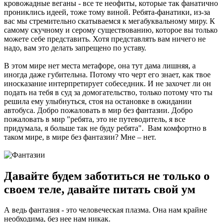
кровожадные веганы - все те неофиты, которые так фанатично
прониклись идеей, тоже тому виной. Ребята-фанатики, из-за
вас мы стремительно скатываемся к мегабуквальному миру. К
самому скучному и серому существованию, которое вы только
можете себе представить. Хотя представлять вам ничего не
надо, вам это делать запрещено по уставу.
В этом мире нет места метафоре, она тут дама лишняя, а
иногда даже губительна. Потому что черт его знает, как твое
иносказание интерпретирует собеседник. И не захочет ли он
подать на тебя в суд за домогательство, только потому что ты
решила ему улыбнуться, стоя на остановке в ожидании
автобуса. Добро пожаловать в мир без фантазии. Добро
пожаловать в мир "ребята, это не путеводитель, я все
придумала, я больше так не буду ребята". Вам комфортно в
таком мире, в мире без фантазии? Мне – нет.
Давайте будем заботиться не только о
своем теле, давайте питать свой ум
А ведь фантазия - это человеческая плазма. Она нам крайне
необходима, без нее нам никак.