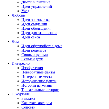
Диеты и питание
Идеи упражнений
Уход
Любовь
Идеи знакомства
Идеи свиданий
Идеи обольщения
Идеи для отношений
Идеи секса
Дом
Идеи обустройства дома
Идеи рецептов
Своими руками
Семья и дети
Интересно
Изобретения
Невероятные факты
Интересные места
Исторические факты
Истории из жизни
Трогательные истории
О журнале
Реклама
Как стать автором
Соцсети