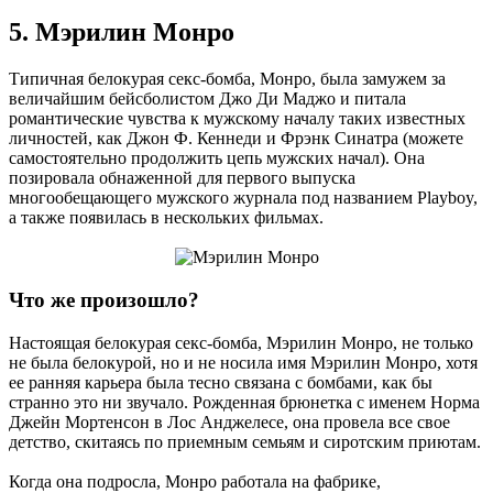
5. Мэрилин Монро
Типичная белокурая секс-бомба, Монро, была замужем за
величайшим бейсболистом Джо Ди Маджо и питала
романтические чувства к мужскому началу таких известных
личностей, как Джон Ф. Кеннеди и Фрэнк Синатра (можете
самостоятельно продолжить цепь мужских начал). Она
позировала обнаженной для первого выпуска
многообещающего мужского журнала под названием Playboy,
а также появилась в нескольких фильмах.
Что же произошло?
Настоящая белокурая секс-бомба, Мэрилин Монро, не только
не была белокурой, но и не носила имя Мэрилин Монро, хотя
ее ранняя карьера была тесно связана с бомбами, как бы
странно это ни звучало. Рожденная брюнетка с именем Норма
Джейн Мортенсон в Лос Анджелесе, она провела все свое
детство, скитаясь по приемным семьям и сиротским приютам.
Когда она подросла, Монро работала на фабрике,