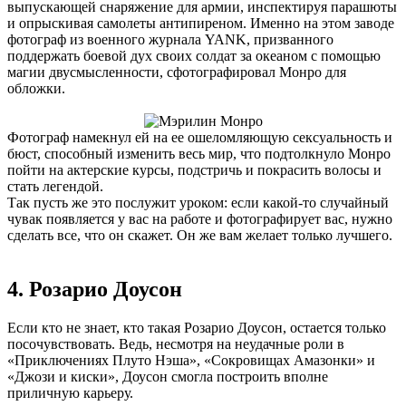
выпускающей снаряжение для армии, инспектируя парашюты
и опрыскивая самолеты антипиреном. Именно на этом заводе
фотограф из военного журнала YANK, призванного
поддержать боевой дух своих солдат за океаном с помощью
магии двусмысленности, сфотографировал Монро для
обложки.
Фотограф намекнул ей на ее ошеломляющую сексуальность и
бюст, способный изменить весь мир, что подтолкнуло Монро
пойти на актерские курсы, подстричь и покрасить волосы и
стать легендой.
Так пусть же это послужит уроком: если какой-то случайный
чувак появляется у вас на работе и фотографирует вас, нужно
сделать все, что он скажет. Он же вам желает только лучшего.
4. Розарио Доусон
Если кто не знает, кто такая Розарио Доусон, остается только
посочувствовать. Ведь, несмотря на неудачные роли в
«Приключениях Плуто Нэша», «Сокровищах Амазонки» и
«Джози и киски», Доусон смогла построить вполне
приличную карьеру.