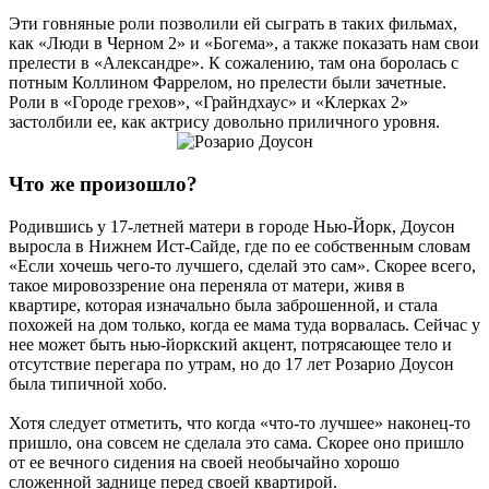
Эти говняные роли позволили ей сыграть в таких фильмах,
как «Люди в Черном 2» и «Богема», а также показать нам свои
прелести в «Александре». К сожалению, там она боролась с
потным Коллином Фаррелом, но прелести были зачетные.
Роли в «Городе грехов», «Грайндхаус» и «Клерках 2»
застолбили ее, как актрису довольно приличного уровня.
Что же произошло?
Родившись у 17-летней матери в городе Нью-Йорк, Доусон
выросла в Нижнем Ист-Сайде, где по ее собственным словам
«Если хочешь чего-то лучшего, сделай это сам». Скорее всего,
такое мировоззрение она переняла от матери, живя в
квартире, которая изначально была заброшенной, и стала
похожей на дом только, когда ее мама туда ворвалась. Сейчас у
нее может быть нью-йоркский акцент, потрясающее тело и
отсутствие перегара по утрам, но до 17 лет Розарио Доусон
была типичной хобо.
Хотя следует отметить, что когда «что-то лучшее» наконец-то
пришло, она совсем не сделала это сама. Скорее оно пришло
от ее вечного сидения на своей необычайно хорошо
сложенной заднице перед своей квартирой.