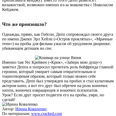
приписывать Кейджу). Вместо этого Депп развелся с
визажисткой, возможно именно из-за знакомства с Николасом
Кейджем.
Что же произошло?
Однажды, прямо, как Гибсон, Депп сопровождал своего друга
по имени Джеки Эрл Хейли («Остров проклятых», «Мрачные
тени») на пробы для фильма ужасов об уродливом дворнике,
убивающем детишек во сне.
Именно там Уес Крейвен («Крик», «Забери мою душу»)
заметил Деппа и попросил прочитать роль бойфренда главной
героини, который умирает самым отвратительным и
тошнотворным образом, который только можно себе
представить. Депп был утвержден на пробах и стал культовым
актером кино, а вот его друг был обречен на роли вонючих
хиппи, вонючих извращенцев и вонючих психопатов.
Урок? Если друг просит подвезти его на пробы, умри, но
сделай!
Автор:
Ирина Коваленко
По материалам:
www.cracked.com