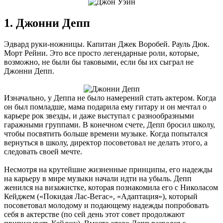
1. Джонни Депп
Эдвард руки-ножницы. Капитан Джек Воробей. Рауль Дюк.
Морт Рейни. Это все просто легендарные роли, которые,
возможно, не были бы таковыми, если бы их сыграл не
Джонни Депп.
Изначально, у Деппа не было намерений стать актером. Когда
он был помладше, мама подарила ему гитару и он мечтал о
карьере рок звезды, и даже выступал с разнообразными
гаражными группами. В конечном счете, Депп бросил школу,
чтобы посвятить больше времени музыке. Когда попытался
вернуться в школу, директор посоветовал не делать этого, а
следовать своей мечте.
Несмотря на крутейшие жизненные принципы, его надежды
на карьеру в мире музыки начали идти на убыль. Депп
женился на визажистке, которая познакомила его с Николасом
Кейджем («Покидая Лас-Вегас», «Адаптация»), который
посоветовал молодому и подающему надежды попробовать
себя в актерстве (по сей день этот совет продолжают