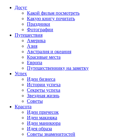
Досуг
Какой фильм посмотреть
Какую книгу почитать
Праздники
Фотографии
Путешествия
Америка
Азия
Австралия и океания
Красивые места
Европа
Путешественнику на заметку
Успех
Идеи бизнеса
Истории успеха
Секреты успеха
Звездная жизнь
Советы
Красота
Идеи причесок
Идеи макияжа
Идеи маникюра
Идея образа
Советы знаменитостей