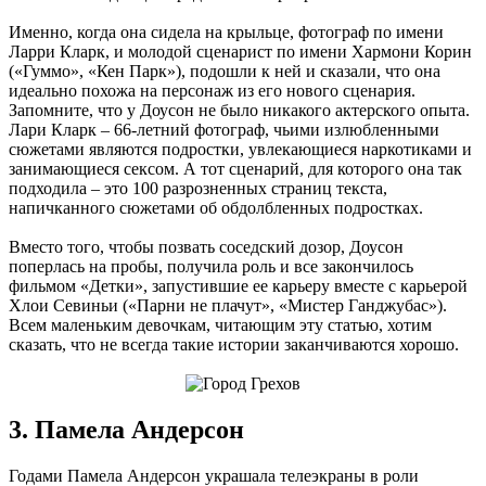
Именно, когда она сидела на крыльце, фотограф по имени
Ларри Кларк, и молодой сценарист по имени Хармони Корин
(«Гуммо», «Кен Парк»), подошли к ней и сказали, что она
идеально похожа на персонаж из его нового сценария.
Запомните, что у Доусон не было никакого актерского опыта.
Лари Кларк – 66-летний фотограф, чьими излюбленными
сюжетами являются подростки, увлекающиеся наркотиками и
занимающиеся сексом. А тот сценарий, для которого она так
подходила – это 100 разрозненных страниц текста,
напичканного сюжетами об обдолбленных подростках.
Вместо того, чтобы позвать соседский дозор, Доусон
поперлась на пробы, получила роль и все закончилось
фильмом «Детки», запустившие ее карьеру вместе с карьерой
Хлои Севиньи («Парни не плачут», «Мистер Ганджубас»).
Всем маленьким девочкам, читающим эту статью, хотим
сказать, что не всегда такие истории заканчиваются хорошо.
3. Памела Андерсон
Годами Памела Андерсон украшала телеэкраны в роли