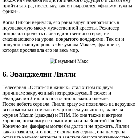
похож на человека из дистопического будущего и сказал ему
прийти завтра, поскольку, как он выразился, «фильму нужны
фрики».
Когда Гибсон вернулся, его раны вдруг превратились в
неузнаваемую маску мужественной красоты. Режиссер
попросил прочесть слова единственного героя, не
смахивающего на урода, покрытого волдырями. Так он и
получил главную роль в «Безумном Максе», франшизе,
которая прославила его на весь мир.
6. Эванджелин Лилли
Телесериал «Остаться в живых» стал хитом по двум
причинам: закрученный непредсказуемый сюжет и
Эванджелин Лилли в постоянно влажной одежде.
После дебюта сериала, Лилли сразу же появилась на верхушке
всевозможных списков и чартов сексуальности, включая
журнал Maxim (дважды) и FHM. Но она также и актриса
хорошая, поскольку ее номинировали на Золотой Глобус.
Конечно же, фанфары могли бы долго и не прожить. Лилли
как-то заявила, что после окончания серила, она намерена
оставить карьеру актрисы и заняться благотворительностью.