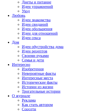
Диеты и питание
Идеи упражнений
Уход
Любовь
Идеи знакомства
Идеи свиданий
Идеи обольщения
Идеи для отношений
Идеи секса
Дом
Идеи обустройства дома
Идеи рецептов
Своими руками
Семья и дети
Интересно
Изобретения
Невероятные факты
Интересные места
Исторические факты
Истории из жизни
Трогательные истории
О журнале
Реклама
Как стать автором
Соцсети