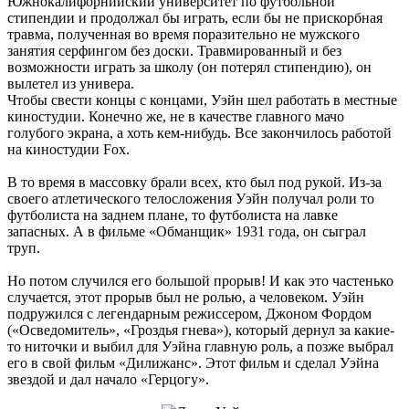
Южнокалифорнийский университет по футбольной
стипендии и продолжал бы играть, если бы не прискорбная
травма, полученная во время поразительно не мужского
занятия серфингом без доски. Травмированный и без
возможности играть за школу (он потерял стипендию), он
вылетел из универа.
Чтобы свести концы с концами, Уэйн шел работать в местные
киностудии. Конечно же, не в качестве главного мачо
голубого экрана, а хоть кем-нибудь. Все закончилось работой
на киностудии Fox.
В то время в массовку брали всех, кто был под рукой. Из-за
своего атлетического телосложения Уэйн получал роли то
футболиста на заднем плане, то футболиста на лавке
запасных. А в фильме «Обманщик» 1931 года, он сыграл
труп.
Но потом случился его большой прорыв! И как это частенько
случается, этот прорыв был не ролью, а человеком. Уэйн
подружился с легендарным режиссером, Джоном Фордом
(«Осведомитель», «Гроздья гнева»), который дернул за какие-
то ниточки и выбил для Уэйна главную роль, а позже выбрал
его в свой фильм «Дилижанс». Этот фильм и сделал Уэйна
звездой и дал начало «Герцогу».