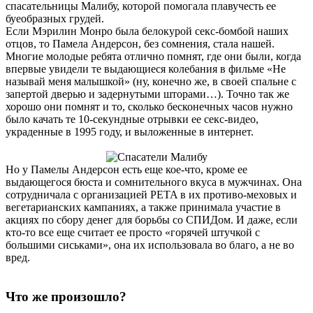
спасательницы Малибу, которой помогала плавучесть ее
буеобразных грудей.
Если Мэрилин Монро была белокурой секс-бомбой наших
отцов, то Памела Андерсон, без сомнения, стала нашей.
Многие молодые ребята отлично помнят, где они были, когда
впервые увидели те выдающиеся колебания в фильме «Не
называй меня малышкой» (ну, конечно же, в своей спальне с
запертой дверью и задернутыми шторами…). Точно так же
хорошо они помнят и то, сколько бесконечных часов нужно
было качать те 10-секундные отрывки ее секс-видео,
украденные в 1995 году, и выложенные в интернет.
Но у Памелы Андерсон есть еще кое-что, кроме ее
выдающегося бюста и сомнительного вкуса в мужчинах. Она
сотрудничала с организацией PETA в их противо-меховых и
вегетарианских кампаниях, а также принимала участие в
акциях по сбору денег для борьбы со СПИДом. И даже, если
кто-то все еще считает ее просто «горячей штучкой с
большими сиськами», она их использовала во благо, а не во
вред.
Что же произошло?