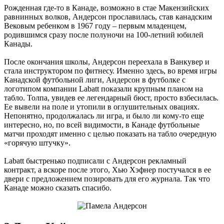
Рожденная где-то в Канаде, возможно в стае Макензийских
равнинных волков, Андерсон прославилась, став канадским
Вековым ребенком в 1967 году – первым младенцем,
родившимся сразу после полуночи на 100-летний юбилей
Канады.
После окончания школы, Андерсон переехала в Ванкувер и
стала инструктором по фитнесу. Именно здесь, во время игры
Канадской футбольной лиги, Андерсон в футболке с
логотипом компании Labatt показали крупным планом на
табло. Толпа, увидев ее легендарный бюст, просто взбесилась.
Ее вывели на поле и утопили в оглушительных овациях.
Непонятно, продолжалась ли игра, и было ли кому-то еще
интересно, но, по всей видимости, в Канаде футбольные
матчи проходят именно с целью показать на табло очередную
«горячую штучку».
Labatt быстренько подписали с Андерсон рекламный
контракт, а вскоре после этого, Хью Хэфнер постучался в ее
двери с предложением позировать для его журнала. Так что
Канаде можно сказать спасибо.