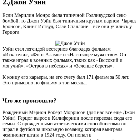
2.Джон Уэйн
Если Мэрилин Монро была типичной Голливудской секс-
бомбой, то Джон Уэйн был типичным крутым парнем. Чарльз
Бронсон, Клинт Иствуд, Слай Сталлоне – все они учились у
Герцога.
Уэйн стал легендой вестернов благодаря фильмам
«Искатели», «Форт Аламо» и «Настоящее мужество». Он
также играл в военных фильмах, таких как «Высокий и
могучий», «Остров в небесах» и «Зеленые береты».
К концу его карьеры, на его счету был 171 фильм за 50 лет.
Это примерно по фильму в три месяца.
Что же произошло?
Рожденный Мэрион Роберт Моррисон (для нас все еще Джон
Уэйн), Герцог вырос в Калифорнии после переезда сюда его
семьи. С врожденными атлетическими способностями он
играл в футбол за школьную команду, которая выиграла
чемпионат штата в 1924 году. Он попал в