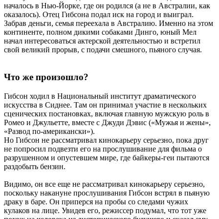
началось в Нью-Йорке, где он родился (а не в Австралии, как
оказалось). Отец Гибсона подал иск на город и выиграл.
Забрав деньги, семья переехала в Австралию. Именно на этом
континенте, полном дикими собаками Динго, юный Мел
начал интересоваться актерской деятельностью и встретил
свой великий прорыв, с подачи смешного, пьяного случая.
Что же произошло?
Гибсон ходил в Национальный институт драматического
искусства в Сиднее. Там он принимал участие в нескольких
сценических постановках, включая главную мужскую роль в
Ромео и Джульетте, вместе с Джуди Дэвис («Мужья и жены»,
«Развод по-американски»).
Но Гибсон не рассматривал кинокарьеру серьезно, пока друг
не попросил подвезти его на прослушивание для фильма о
разрушенном и опустевшем мире, где байкеры-геи пытаются
раздобыть бензин.
Видимо, он все еще не рассматривал кинокарьеру серьезно,
поскольку накануне прослушивания Гибсон встрял в пьяную
драку в баре. Он приперся на пробы со следами чужих
кулаков на лице. Увидев его, режиссер подумал, что тот уже