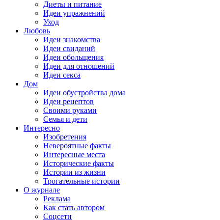
Диеты и питание
Идеи упражнений
Уход
Любовь
Идеи знакомства
Идеи свиданий
Идеи обольщения
Идеи для отношений
Идеи секса
Дом
Идеи обустройства дома
Идеи рецептов
Своими руками
Семья и дети
Интересно
Изобретения
Невероятные факты
Интересные места
Исторические факты
Истории из жизни
Трогательные истории
О журнале
Реклама
Как стать автором
Соцсети