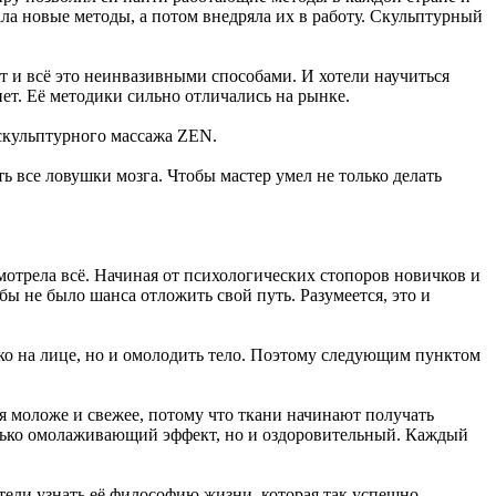
ала новые методы, а потом внедряла их в работу. Скульптурный
т и всё это неинвазивными способами. И хотели научиться
пет. Её методики сильно отличались на рынке.
 скульптурного массажа ZEN.
ть все ловушки мозга. Чтобы мастер умел не только делать
мотрела всё. Начиная от психологических стопоров новичков и
бы не было шанса отложить свой путь. Разумеется, это и
ько на лице, но и омолодить тело. Поэтому следующим пунктом
я моложе и свежее, потому что ткани начинают получать
 только омолаживающий эффект, но и оздоровительный. Каждый
отели узнать её философию жизни, которая так успешно