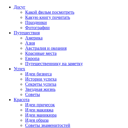
Досуг
Какой фильм посмотреть
Какую книгу почитать
Праздники
Фотографии
Путешествия
Америка
Азия
Австралия и океания
Красивые места
Европа
Путешественнику на заметку
Успех
Идеи бизнеса
Истории успеха
Секреты успеха
Звездная жизнь
Советы
Красота
Идеи причесок
Идеи макияжа
Идеи маникюра
Идея образа
Советы знаменитостей