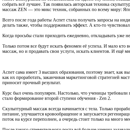
собрать всё лучшее. Так появилась авторская техника скульпт
массаж ZEN — это микс техник, собранных по всему миру: Япо
Всего после года работы Аспет стала получать запросы на инд
делать также, чтобы поддерживать эффект. А кто-то чувствовал
Когда просьбы стали приходить ежедневно, откладывать уже 
Только потом все будут искать феномен её успеха. И мало кто 
массаж, но и продавать свои услуги, искать клиентов. И ещё м
Аспет сама имеет 3 высших образования, поэтому знает, как в
как их проработать, заканчивая маркетинговой стратегией маст
приносит прочный результат.
Курс был очень популярен. Настолько, что ученицы требовали
стало формирование второй ступени обучения - Zen 2.
Скульптурный массаж всегда начинается с тела. Только прора
питание, улучшается кровообращение и запускается регенираци
поток на курсе переполнен, а очередь стоит только на много м
После такого стремительного роста всё больше учениц задавал