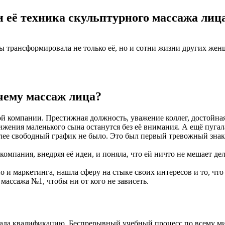
 её техника скульптурного массажа лиц
ры трансформировала не только её, но и сотни жизни других же
чему массаж лица?
 компании. Престижная должность, уважение коллег, достойная з
ения маленького сына останутся без её внимания. А ещё пугала
олее свободный график не было. Это был первый тревожный зна
омпания, внедряя её идеи, и поняла, что ей ничто не мешает дел
о и маркетинга, нашла сферу на стыке своих интересов и то, чт
м массажа №1, чтобы ни от кого не зависеть.
шала квалификацию. Беспрерывный учебный процесс по всему ми