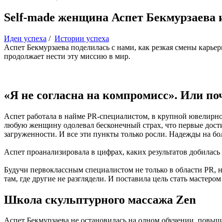
Self-made женщина Аспет Бекмурзаева и
Идеи успеха
/
Истории успеха
Аспет Бекмурзаева поделилась с нами, как резкая смены карье
продолжает нести эту миссию в мир.
«Я не согласна на компромисс». Или по
Аспет работала в найме PR-специалистом, в крупной ювелирной
любую женщину одолевал бесконечный страх, что первые достиж
загруженности. И все эти пункты только росли. Надежды на б
Аспет проанализировала в цифрах, каких результатов добилась к
Будучи первоклассным специалистом не только в области PR, н
там, где другие не разглядели. И поставила цель стать мастеро
Школа скульптурного массажа Zen
Аспет Бекмурзаева не остановилась на одном обучении, повы