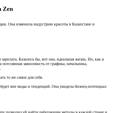
а Zen
нщин. Она изменила индустрию красоты в Казахстане и
арплата. Казалось бы, вот она, идеальная жизнь. Но, как и
 потсоянная зависимость от графика, начальника,
к.
ать то же самое для себя.
о будет вне моды и тенденций. Она увидела бизнец-потенциал
ру позволил ей найти работающие методы в каждой стране и