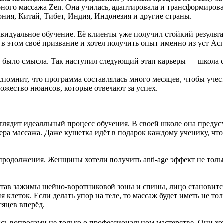
урного массажа Zen. Она училась, адаптировала и трансформиров
ния, Китай, Тибет, Индия, Индонезия и другие страны.
ивидуальное обучение. Её клиенты уже получил стойкий результа
 в этом своё призвание и хотел получить опыт именно из уст Ас
не было смысла. Так наступил следующий этап карьеры — школа
вспомнит, что программа составлялась много месяцев, чтобы учес
ножество нюансов, которые отвечают за успех.
ыглядит идеалльный процесс обучения. В своей школе она предус
ера массажа. Даже кушетка идёт в подарок каждому ученику, что
 продолжения. Женщины хотели получить anti-age эффект не тол
ботав зажимы шейно-воротниковой зоны и спины, лицо становитс
я клеток. Если делать упор на теле, то массаж будет иметь не
есяцев вперёд.
ись вопросами не только о профессиональном мастерстве. Они х