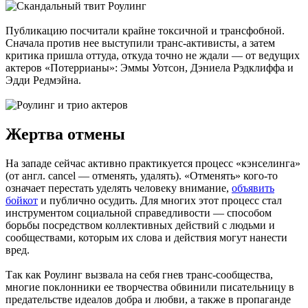
Публикацию посчитали крайне токсичной и трансфобной.
Сначала против нее выступили транс-активисты, а затем
критика пришла оттуда, откуда точно не ждали — от ведущих
актеров «Потеррианы»: Эммы Уотсон, Дэниела Рэдклиффа и
Эдди Редмэйна.
Жертва отмены
На западе сейчас активно практикуется процесс «кэнселинга»
(от англ. cancel — отменять, удалять). «Отменять» кого-то
означает перестать уделять человеку внимание,
объявить
бойкот
и публично осудить. Для многих этот процесс стал
инструментом социальной справедливости — способом
борьбы посредством коллективных действий с людьми и
сообществами, которым их слова и действия могут нанести
вред.
Так как Роулинг вызвала на себя гнев транс-сообщества,
многие поклонники ее творчества обвинили писательницу в
предательстве идеалов добра и любви, а также в пропаганде