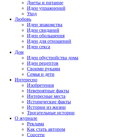
Диеты и питание
Идеи упражнений
Уход
Любовь
Идеи знакомства
Идеи свиданий
Идеи обольщения
Идеи для отношений
Идеи секса
Дом
Идеи обустройства дома
Идеи рецептов
Своими руками
Семья и дети
Интересно
Изобретения
Невероятные факты
Интересные места
Исторические факты
Истории из жизни
Трогательные истории
О журнале
Реклама
Как стать автором
Соцсети