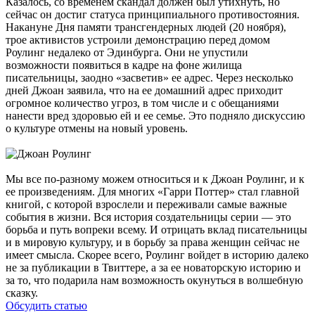
Казалось, со временем скандал должен был утихнуть, но
сейчас он достиг статуса принципиального противостояния.
Накануне Дня памяти трансгендерных людей (20 ноября),
трое активистов устроили демонстрацию перед домом
Роулинг недалеко от Эдинбурга. Они не упустили
возможности появиться в кадре на фоне жилища
писательницы, заодно «засветив» ее адрес. Через несколько
дней Джоан заявила, что на ее домашний адрес приходит
огромное количество угроз, в том числе и с обещаниями
нанести вред здоровью ей и ее семье. Это подняло дискуссию
о культуре отмены на новый уровень.
Мы все по-разному можем относиться и к Джоан Роулинг, и к
ее произведениям. Для многих «Гарри Поттер» стал главной
книгой, с которой взрослели и переживали самые важные
события в жизни. Вся история создательницы серии — это
борьба и путь вопреки всему. И отрицать вклад писательницы
и в мировую культуру, и в борьбу за права женщин сейчас не
имеет смысла. Скорее всего, Роулинг войдет в историю далеко
не за публикации в Твиттере, а за ее новаторскую историю и
за то, что подарила нам возможность окунуться в волшебную
сказку.
Обсудить статью