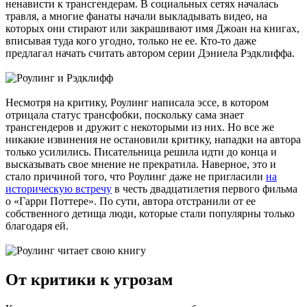
ненависти к трансгендерам. В социальных сетях началась
травля, а многие фанаты начали выкладывать видео, на
которых они стирают или закрашивают имя Джоан на книгах,
вписывая туда кого угодно, только не ее. Кто-то даже
предлагал начать считать автором серии Дэниела Рэдклиффа.
Несмотря на критику, Роулинг написала эссе, в котором
отрицала статус трансфобки, поскольку сама знает
трансгендеров и дружит с некоторыми из них. Но все же
никакие извинения не остановили критику, нападки на автора
только усилились. Писательница решила идти до конца и
высказывать свое мнение не прекратила. Наверное, это и
стало причиной того, что Роулинг даже не пригласили
на
историческую встречу
в честь двадцатилетия первого фильма
о «Гарри Поттере». По сути, автора отстранили от ее
собственного детища люди, которые стали популярны только
благодаря ей.
От критики к угрозам