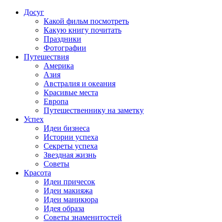
Досуг
Какой фильм посмотреть
Какую книгу почитать
Праздники
Фотографии
Путешествия
Америка
Азия
Австралия и океания
Красивые места
Европа
Путешественнику на заметку
Успех
Идеи бизнеса
Истории успеха
Секреты успеха
Звездная жизнь
Советы
Красота
Идеи причесок
Идеи макияжа
Идеи маникюра
Идея образа
Советы знаменитостей