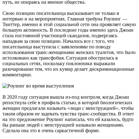
путь, не опираясь на мнение общества.
Свою позицию писательница высказывает не только в
интервью и на мероприятиях. Главная трибуна Роулинг —
Твиттер, именно в этой социальной сети она проявляет самую
большую активность. В последние годы именно здесь Джоан
стала постоянной участницей скандалов, подвергаясь
нападкам за свою позицию. Началось все с того, что
писательница выступила с заявлениями по поводу
использования транс-женщинами женских туалетов, что было
истолковано как трансфобия. Ситуация обострилась в
социальных сетях, поскольку поклонники выражали
разочарование тем, что их кумир делает дискриминационные
комментарии.
В 2020 году ситуация вышла из-под контроля, когда Джоан
репостнула себе в профиль статью, в которой биологических
женщин предлагали называть «люди с менструацией», чтобы
таким образом не задевать чувства транс-сообщества. В ответ
на это предложение Роулинг написала, что ей казалось, будто
бы раньше людей с менструацией называли женщинами.
Сделала она это в очень саркастичной форме.