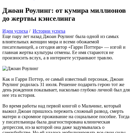
Джоан Роулинг: от кумира миллионов
до жертвы кэнселинга
Идеи успеха
/
Истории успеха
Еще пару лет назад Джоан Роулинг была одной из самых
влиятельных женщин мира и всеми обожаемой
писательницей, а сегодня автор «Гарри Поттера» — изгой и
главная жертва культуры отмены. Ее имя стараются не
произносить вслух, а в интернете устраивают травлю.
Как и Гарри Поттер, ее самый известный персонаж, Джоан
Роулинг родилась 31 июля. Решение подарить герою тот же
день рождения показывает, насколько глубоко личной был для
нее эта история.
Во время работы над первой книгой о Мальчике, который
выжил Джоан пришлось пережить сложный развод, смерть
матери и скромное проживание на социальное пособие. Тогда
у писательницы была диагностирована клиническая
депрессия, из-за которой она даже задумывалась о
самоубийстве. Но ей удалось мобилизировать все свои силы,