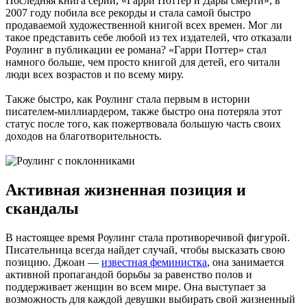
Последняя книга серии, «Гарри Поттер и Дары смерти», в
2007 году побила все рекорды и стала самой быстро
продаваемой художественной книгой всех времен. Мог ли
такое представить себе любой из тех издателей, что отказали
Роулинг в публикации ее романа? «Гарри Поттер» стал
намного больше, чем просто книгой для детей, его читали
люди всех возрастов и по всему миру.
Также быстро, как Роулинг стала первым в истории
писателем-миллиардером, также быстро она потеряла этот
статус после того, как пожертвовала большую часть своих
доходов на благотворительность.
Активная жизненная позиция и
скандалы
В настоящее время Роулинг стала противоречивой фигурой.
Писательница всегда найдет случай, чтобы высказать свою
позицию. Джоан —
известная феминистка
, она занимается
активной пропагандой борьбы за равенство полов и
поддерживает женщин во всем мире. Она выступает за
возможность для каждой девушки выбирать свой жизненный