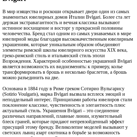
В мир изящества и роскоши открывает двери один из самых
знаменитых ювелирных домов Италии Bvlgari. Более ста лет
дерзкая экстравагантность и вечная классика вызывают
истинное восхищение и восторг у прекрасной половины
человечества. Бренд стал одним из самых узнаваемых в мире
ювелирной моды благодаря высококачественным ювелирным
украшениям, которые уникальным образом объединяют
элементы римской школы ювелирного искусства XIX века,
греко-римский стиль и итальянский стиль эпохи
Возрождения. Характерной особенностью украшений Bvlgari
является возможность их видоизменять: к примеру, колье
трансформировать в брошь и несколько браслетов, а брошь
можно разъединить на две.
Основана в 1884 году в Риме греком Сотирио Вульгарису
(Sotirio Voulgaris), марка Bvlgari вызвала всплеск эмоций и
неподдельный интерес. Принципами работы ювелиров стали
поклонение классике, чувственность и элегантность плюс
актуальный стиль. Украшения Bvlgari – это соединение
различных направлений, плавные линии, изумительный
блеск граней, которые придают непревзойденный эффект
присущий этому бренду. Великолепие моделей вызывают у
светских львиц азарт охотника в борьбе за возможность