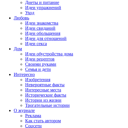
Диеты и питание
Идеи упражнений
Уход
Любовь
Идеи знакомства
Идеи свиданий
Идеи обольщения
Идеи для отношений
Идеи секса
Дом
Идеи обустройства дома
Идеи рецептов
Своими руками
Семья и дети
Интересно
Изобретения
Невероятные факты
Интересные места
Исторические факты
Истории из жизни
Трогательные истории
О журнале
Реклама
Как стать автором
Соцсети