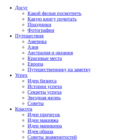
Досуг
Какой фильм посмотреть
Какую книгу почитать
Праздники
Фотографии
Путешествия
Америка
Азия
Австралия и океания
Красивые места
Европа
Путешественнику на заметку
Успех
Идеи бизнеса
Истории успеха
Секреты успеха
Звездная жизнь
Советы
Красота
Идеи причесок
Идеи макияжа
Идеи маникюра
Идея образа
Советы знаменитостей