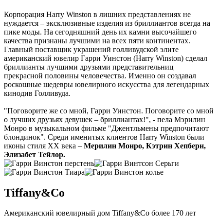
Корпорация Harry Winston в лишних представлениях не
нуждается – эксклюзивные изделия из бриллиантов всегда на
пике моды. На сегодняшний день их камни высочайшего
качества признаны лучшими на всех пяти континентах.
Главный поставщик украшений голливудской элите
американский ювелир Гарри Уинстон (Harry Winston) сделал
бриллианты лучшими друзьями представительниц
прекрасной половины человечества. Именно он создавал
роскошные шедевры ювелирного искусства для легендарных
кинодив Голливуда.
"Поговорите же со мной, Гарри Уинстон. Поговорите со мной
о лучших друзьях девушек – бриллиантах!", - пела Мэрилин
Монро в музыкальном фильме "Джентльмены предпочитают
блондинок". Среди именитых клиентов Harry Winston были
иконы стиля XX века –
Мерилин Монро, Кэтрин Хепберн,
Элизабет Тейлор.
Tiffany&Co
Американский ювелирный дом Tiffany&Co более 170 лет