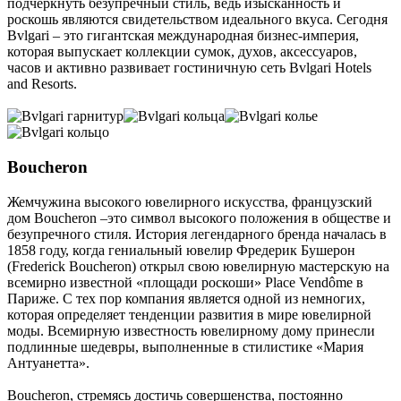
подчеркнуть безупречный стиль, ведь изысканность и
роскошь являются свидетельством идеального вкуса. Сегодня
Bvlgari – это гигантская международная бизнес-империя,
которая выпускает коллекции сумок, духов, аксессуаров,
часов и активно развивает гостиничную сеть Bvlgari Hotels
and Resorts.
Boucheron
Жемчужина высокого ювелирного искусства, французский
дом Boucheron –это символ высокого положения в обществе и
безупречного стиля. История легендарного бренда началась в
1858 году, когда гениальный ювелир Фредерик Бушерон
(Frederick Boucheron) открыл свою ювелирную мастерскую на
всемирно известной «площади роскоши» Place Vendôme в
Париже. С тех пор компания является одной из немногих,
которая определяет тенденции развития в мире ювелирной
моды. Всемирную известность ювелирному дому принесли
подлинные шедевры, выполненные в стилистике «Мария
Антуанетта».
Boucheron, стремясь достичь совершенства, постоянно