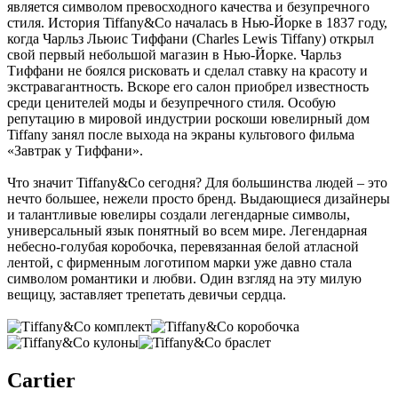
является символом превосходного качества и безупречного
стиля. История Tiffany&Co началась в Нью-Йорке в 1837 году,
когда Чарльз Льюис Тиффани (Charles Lewis Tiffany) открыл
свой первый небольшой магазин в Нью-Йорке. Чарльз
Тиффани не боялся рисковать и сделал ставку на красоту и
экстравагантность. Вскоре его салон приобрел известность
среди ценителей моды и безупречного стиля. Особую
репутацию в мировой индустрии роскоши ювелирный дом
Tiffany занял после выхода на экраны культового фильма
«Завтрак у Тиффани».
Что значит Tiffany&Co сегодня? Для большинства людей – это
нечто большее, нежели просто бренд. Выдающиеся дизайнеры
и талантливые ювелиры создали легендарные символы,
универсальный язык понятный во всем мире. Легендарная
небесно-голубая коробочка, перевязанная белой атласной
лентой, с фирменным логотипом марки уже давно стала
символом романтики и любви. Один взгляд на эту милую
вещицу, заставляет трепетать девичьи сердца.
Cartier