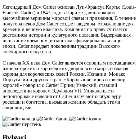
Легендарный Дом Cartier основан Луи-Франсуа Картье (Louis-
Francois Cartier) в 1847 году в Париже давно покорил
высочайшие вершины мировой славы и признания. В течение
полутора веков Дом Catier создает шедевры, отражающие дух
времени и вечную классику. Компания по праву считается
достоянием истории и культурного наследия. Выдержавшая
испытание временем, во многом сформировавшая лицо
эпохи, Catier передает поколениям традиции Высокого
ювелирного искусства.
С начала XX века Дом Catier является основным поставщиком
императорских и королевских дворов всего мира, создавая
короны для королевских семей России, Испании, Монако,
Португалии и других стран. «Король ювелиров и ювелир
королей» говорил о Cartier Принц Уэльский, ставший
впоследствии королем Эдуардом VII. Уникальные и
неповторимые изделия от Cartier излучают особую ауру
роскоши и богатства, вызывая желание обладать этими
сокровищами.
Bvlgari