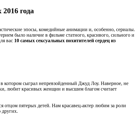
 2016 года
астические эпосы, комедийные анимации и, особенно, сериалы.
терием было наличие в фильме статного, красивого, сильного и
для вас
10 самых сексуальных похитителей сердец из
 котором сыграл непревзойденный Джуд Лоу. Наверное, не
иски, любит красивых женщин и высшим благом считает
ся отцом пятерых детей. Нам красавец-актер любим за роли
 других.