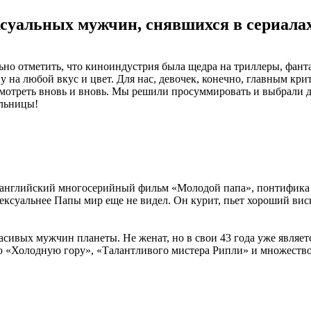
суальных мужчин, снявшихся в сериалах
ьно отметить, что киноиндустрия была щедра на триллеры, фант
 на любой вкус и цвет. Для нас, девочек, конечно, главным кри
я смотреть вновь и вновь. Мы решили просуммировать и выбрали 
ельницы!
английский многосерийный фильм «Молодой папа», понтифика в
 сексуальнее Папы мир еще не видел. Он курит, пьет хороший в
асивых мужчин планеты. Не женат, но в свои 43 года уже являет
ю «Холодную гору», «Талантливого мистера Рипли» и множество