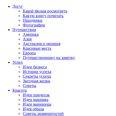
Досуг
Какой фильм посмотреть
Какую книгу почитать
Праздники
Фотографии
Путешествия
Америка
Азия
Австралия и океания
Красивые места
Европа
Путешественнику на заметку
Успех
Идеи бизнеса
Истории успеха
Секреты успеха
Звездная жизнь
Советы
Красота
Идеи причесок
Идеи макияжа
Идеи маникюра
Идея образа
Советы знаменитостей