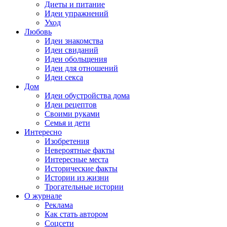
Диеты и питание
Идеи упражнений
Уход
Любовь
Идеи знакомства
Идеи свиданий
Идеи обольщения
Идеи для отношений
Идеи секса
Дом
Идеи обустройства дома
Идеи рецептов
Своими руками
Семья и дети
Интересно
Изобретения
Невероятные факты
Интересные места
Исторические факты
Истории из жизни
Трогательные истории
О журнале
Реклама
Как стать автором
Соцсети