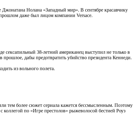
не Джонатана Нолана «Западный мир». В сентябре красавчику
В прошлом даже был лицом компании Versace.
где сексапильный 38-летний американец выступил не только в
 в прошлое, дабы предотвратить убийство президента Кеннеди.
ходить из вольного полета.
или тем более сюжет сериала кажется бессмысленным. Поэтому
х с коллегой по «Игре престолов» рыжеволосой бестией Роуз