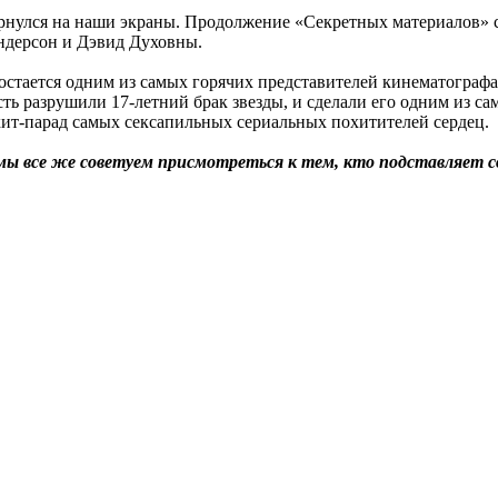
ернулся на наши экраны. Продолжение «Секретных материалов» с
ндерсон и Дэвид Духовны.
е остается одним из самых горячих представителей кинематограф
ть разрушили 17-летний брак звезды, и сделали его одним из с
хит-парад самых сексапильных сериальных похитителей сердец.
но мы все же советуем присмотреться к тем, кто подставляе