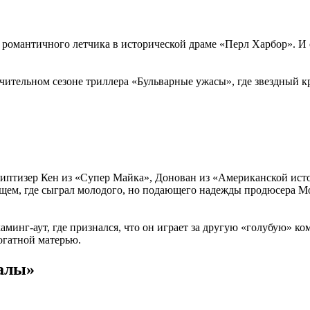
омантичного летчика в исторической драме «Перл Харбор». И с 
чительном сезоне триллера «Бульварные ужасы», где звездный кр
птизер Кен из «Супер Майка», Донован из «Американской истор
ищем, где сыграл молодого, но подающего надежды продюсера М
минг-аут, где признался, что он играет за другую «голубую» к
огатной матерью.
алы»