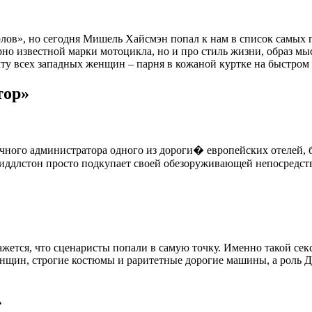
олов», но сегодня Мишель Хайсмэн попал к нам в список самых 
рно известной марки мотоцикла, но и про стиль жизни, образ мы
ту всех западных женщин – парня в кожаной куртке на быстром
тор»
очного администратора одного из дороги� европейских отелей,
Хиддлстон просто подкупает своей обезоруживающей непосредс
кажется, что сценаристы попали в самую точку. Именно такой с
женщин, строгие костюмы и раритетные дорогие машины, а роль 
»