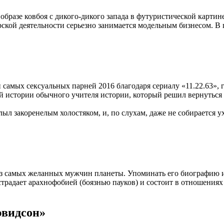
образе ковбоя с дикого-дикого запада в футуристической карти
ерской деятельности серьезно занимается модельным бизнесом. 
самых сексуальных парней 2016 благодаря сериалу «11.22.63», 
ой истории обычного учителя истории, который решил вернуться
ыл закоренелым холостяком, и, по слухам, даже не собирается у
из самых желанных мужчин планеты. Упоминать его биографию 
 страдает арахнофобией (боязнью пауков) и состоит в отношения
эвидсон»