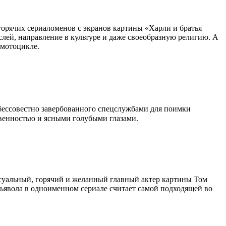
горячих сериаломенов с экранов картины «Харли и братья
слей, направление в культуре и даже своеобразную религию. А
 мотоцикле.
 бессовестно завербованного спецслужбами для поимки
твенностью и ясными голубыми глазами.
ексуальный, горячий и желанный главный актер картины Том
Дьявола в одноименном сериале считает самой подходящей во