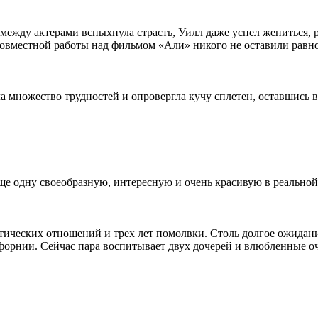
между актерами вспыхнула страсть, Уилл даже успел жениться, р
овместной работы над фильмом «Али» никого не оставили равн
а множество трудностей и опровергла кучу сплетен, оставшись 
е одну своеобразную, интересную и очень красивую в реальной
ических отношений и трех лет помолвки. Столь долгое ожидание
форнии. Сейчас пара воспитывает двух дочерей и влюбленные оч