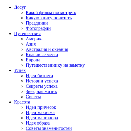
Досуг
Какой фильм посмотреть
Какую книгу почитать
Праздники
Фотографии
Путешествия
Америка
Азия
Австралия и океания
Красивые места
Европа
Путешественнику на заметку
Успех
Идеи бизнеса
Истории успеха
Секреты успеха
Звездная жизнь
Советы
Красота
Идеи причесок
Идеи макияжа
Идеи маникюра
Идея образа
Советы знаменитостей