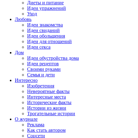
Диеты и питание
Идеи упражнений
Уход
Любовь
Идеи знакомства
Идеи свиданий
Идеи обольщения
Идеи для отношений
Идеи секса
Дом
Идеи обустройства дома
Идеи рецептов
Своими руками
Семья и дети
Интересно
Изобретения
Невероятные факты
Интересные места
Исторические факты
Истории из жизни
Трогательные истории
О журнале
Реклама
Как стать автором
Соцсети