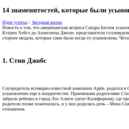
14 знаменитостей, которые были усын
Идеи успеха
/
Звездная жизнь
Новость о том, что американская актриса Сандра Баллок усын
Кэтрин Хейгл до Анжелины Джоли, представители голливудской
стороне медали, которые сами были когда-то усыновлены. Читай
1. Стив Джобс
Соучредитель всемирно-известной компании Apple, родился в 
усыновление еще в младенчестве. Приемными родителями Стива
забрали ребенка в город Лос-Альтос (штат Калифорния), где пр
родители позже поженились, и у них родилась дочь – Мона Си
отношения.