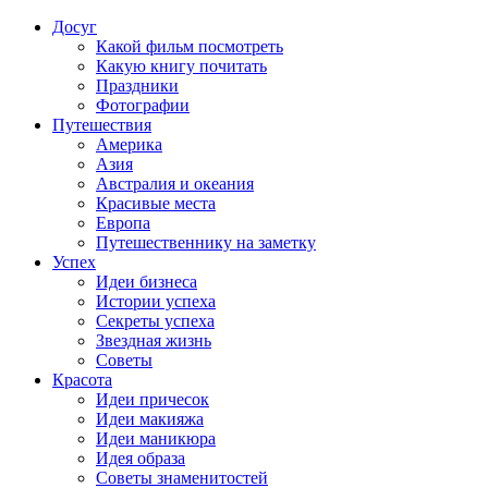
Досуг
Какой фильм посмотреть
Какую книгу почитать
Праздники
Фотографии
Путешествия
Америка
Азия
Австралия и океания
Красивые места
Европа
Путешественнику на заметку
Успех
Идеи бизнеса
Истории успеха
Секреты успеха
Звездная жизнь
Советы
Красота
Идеи причесок
Идеи макияжа
Идеи маникюра
Идея образа
Советы знаменитостей