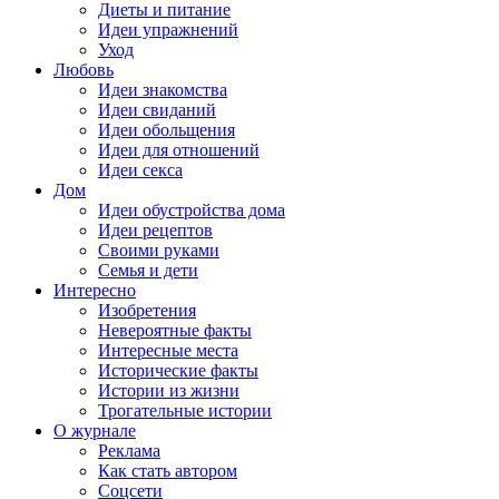
Диеты и питание
Идеи упражнений
Уход
Любовь
Идеи знакомства
Идеи свиданий
Идеи обольщения
Идеи для отношений
Идеи секса
Дом
Идеи обустройства дома
Идеи рецептов
Своими руками
Семья и дети
Интересно
Изобретения
Невероятные факты
Интересные места
Исторические факты
Истории из жизни
Трогательные истории
О журнале
Реклама
Как стать автором
Соцсети