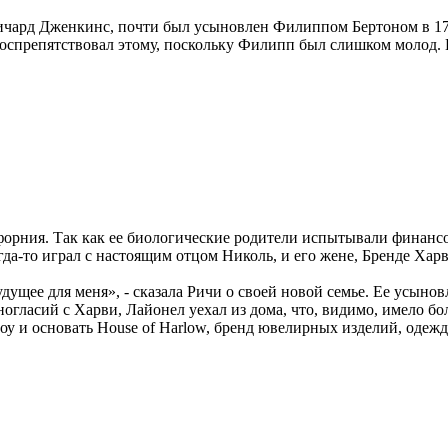
ичард Дженкинс, почти был усыновлен Филиппом Бертоном в 17-
воспрепятствовал этому, поскольку Филипп был слишком молод.
форния. Так как ее биологические родители испытывали финансов
да-то играл с настоящим отцом Николь, и его жене, Бренде Харв
ущее для меня», - сказала Ричи о своей новой семье. Ее усыно
зногласий с Харви, Лайонел уехал из дома, что, видимо, имело б
оу и основать House of Harlow, бренд ювелирных изделий, одежд