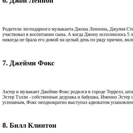
6. Джон Леннон
Родители легендарного музыканта Джона Леннона, Джулия Стенл
участвовал в воспитании сына. А когда Джону исполнилось 5 л
никогда не брала его домой на целый день по ряду причин, вк
7. Джейми Фокс
Актер и музыкант Джейми Фокс родился в городе Террелл, шта
Эстер Тэлли - собственные дедушка и бабушка. Именно Эстер о
успешным, Фокс неоднократно выступал адвокатом усыновления
8. Билл Клинтон