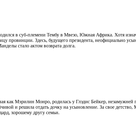
родился в суб-племени Тембу в Мвезо, Южная Африка. Хотя изн
толицу провинции. Здесь, будущего президента, неофициально ус
анделы стало актом возврата долга.
я как Мэрилин Монро, родилась у Глэдис Бейкер, незамужней го
ивой и решила отдать дочку на усыновление. За свое детство, 
дард, хорошему другу семьи.