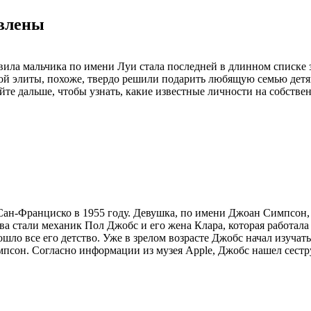
овлены
овила мальчика по имени Луи стала последней в длинном списке
 элиты, похоже, твердо решили подарить любящую семью детям-
те дальше, чтобы узнать, какие известные личности на собствен
Сан-Франциско в 1955 году. Девушка, по имени Джоан Симпсон, 
 стали механик Пол Джобс и его жена Клара, которая работала
ошло все его детство. Уже в зрелом возрасте Джобс начал изуча
мпсон. Согласно информации из музея Apple, Джобс нашел сест