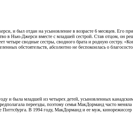
рси, и был отдан на усыновление в возрасте 6 месяцев. Его п
тво в Нью-Джерси вместе с младшей сестрой. Став отцом, он реш
ет четыре сводные сестры, сводного брата и родную сестру. «Ког
еленных обстоятельств, абсолютно не беспокоилась о благосостоя
 году и была младшей из четырех детей, усыновленных канадск
редполагала переезды, поэтому семья МакДорманд часто меняла
де Питтсбурга. В 1994 году, МакДорманд и ее муж, кинорежиссе