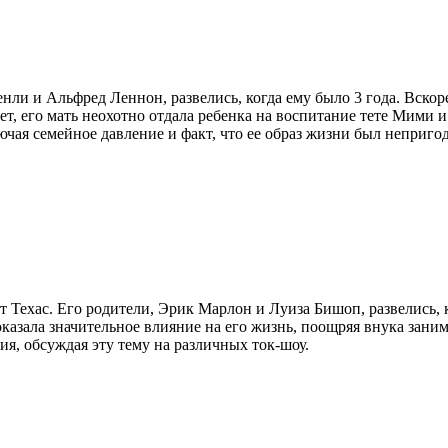
и и Альфред Леннон, развелись, когда ему было 3 года. Вскоре 
ет, его мать неохотно отдала ребенка на воспитание тете Мими 
лючая семейное давление и факт, что ее образ жизни был неприго
т Техас. Его родители, Эрик Марлон и Луиза Бишоп, развелись,
казала значительное влияние на его жизнь, поощряя внука зани
, обсуждая эту тему на различных ток-шоу.