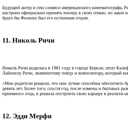
Будущий актер и секс-символ американского кинематографа, Р
настроен официально принять юношу в свою семью, но закон 
будто бы Филипп был его истинным отцом.
11. Николь Ричи
Николь Ричи родилась в 1981 году в городе Беркли, штат Кали
Лайонелу Ричи, знаменитому певцу и композитору, который ког
«Мои родители решили, что они лучше способны обеспечить буд
девять лет. Более того, спустя год, после измены и бытовых ра
приемного отца, и решила построить свою карьеру в реалити-ш
12. Эдди Мерфи