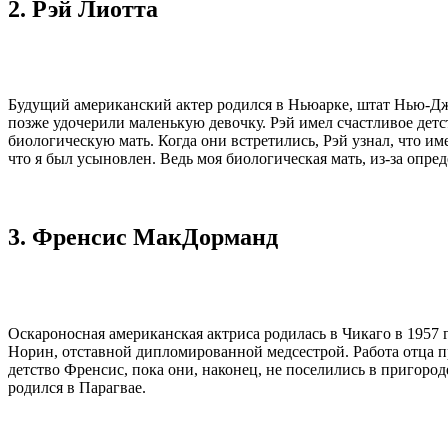
2. Рэй Лиотта
Будущий американский актер родился в Ньюарке, штат Нью-Дже
позже удочерили маленькую девочку. Рэй имел счастливое детс
биологическую мать. Когда они встретились, Рэй узнал, что име
что я был усыновлен. Ведь моя биологическая мать, из-за опред
3. Френсис МакДорманд
Оскароносная американская актриса родилась в Чикаго в 1957
Норин, отставной дипломированной медсестрой. Работа отца п
детство Френсис, пока они, наконец, не поселились в пригоро
родился в Парагвае.