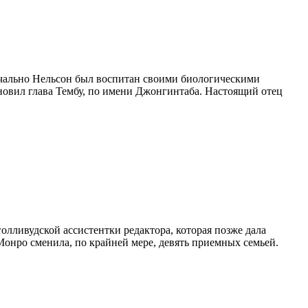
ачально Нельсон был воспитан своими биологическими
ыновил глава Тембу, по имени Джонгинтаба. Настоящий отец
лливудской ассистентки редактора, которая позже дала
Монро сменила, по крайней мере, девять приемных семьей.