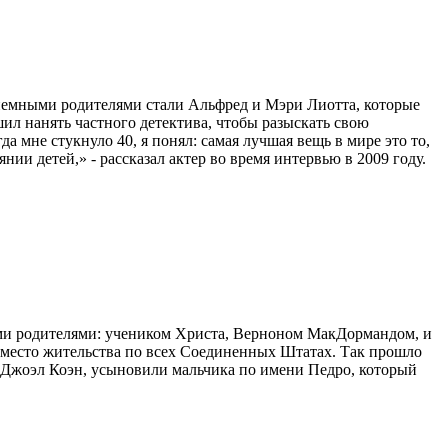
риемными родителями стали Альфред и Мэри Лиотта, которые
ил нанять частного детектива, чтобы разыскать свою
да мне стукнуло 40, я понял: самая лучшая вещь в мире это то,
нии детей,» - рассказал актер во время интервью в 2009 году.
ими родителями: учеником Христа, Верноном МакДормандом, и
 место жительства по всех Соединенных Штатах. Так прошло
р Джоэл Коэн, усыновили мальчика по имени Педро, который